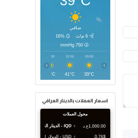
39°C
صافي
6 م\ث
16%
mmHg
750
13:00
12:00
11:00
10:00
09:00
‹
›
46°C
45°C
43°C
41°C
39°C
اسعار العملات بالدينار العراقي