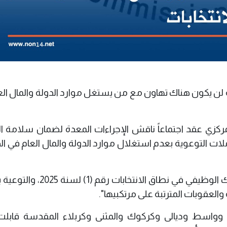
، أنه لن يكون هناك تهاون مع من يستغل موارد الدولة والمال ال
ركزي عقد اجتماعاً ناقش الإجراءات المعدة لضمان سلامة ال
لات التوعوية بعدم استغلال موارد الدولة والمال العام في ال
وأضافت: "إقامة ورش عمل عن لائحة السلوك الوظيفي في نطاق الانتخا
والعقوبات المترتبة على مرتكبيها".
واسط وديالى وكركوك والمثنى وكربلاء المقدسة قابلت