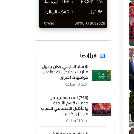
CurrencyRate
اقرأ أيضاً
الاتحاد الخليجي يعلن جدول
مباريات "خليجي 27" وأولى
مواجهات العراق
منذ 10 ساعة
(796) الف مستفيد من
خدمات قسم التنمية
والتأهيل الاجتماعي للشباب
في الزيارة الارب...
منذ 11 ساعة