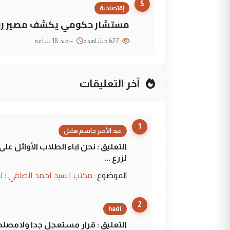
5
إقتصادية
مستشار حكومي يكشف مصير روا
627 مشاهدة
--
منذ 18 ساعة
آخر التعليقات
1
عبد الأمير جاسم هليل
التعليق : نحن اباء الطلاب الأوائل ع
لزرع ...
مكتب السيد احمد الصافي : ل
الموضوع :
2
hadi
التعليق : قرار مستعجل جدا ولامصلحة