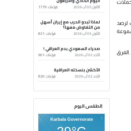
اليوم الحادي والأربعون
لحملات
الأثنين 03 آب 2026
قراءات :
1779
لماذا تبدو الحرب مع إيران أسهل
ك لرصد
من التفاوض معها؟
سموعة
الأثنين 03 آب 2026
قراءات :
821
صحراء السعودي بدم العراقي !
 الفرق
الأحد 02 آب 2026
قراءات :
901
الأكشن بنسخته العراقية
الأحد 02 آب 2026
قراءات :
820
الطقس اليوم
Karbala Governorate