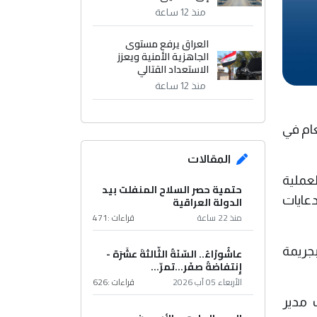
منذ 12 ساعة
العراق يرفع مستوى
الجاهزية الأمنية ويعزز
الاستعداد القتالي
منذ 12 ساعة
عام في
المقالات
عملية
حتمية حصر السلاح المنفلت بيد
دعايات
الدولة العراقية
منذ 22 ساعة
قراءات :
471
بات رقم (1) لسنة 2025، والتوعية بجريمة
عاشُورْاءُ.. السّنَةُ الثّالثةَ عشَرَة -
إِنتفاضةُ صفَر…تمرّ...
الأربعاء 05 آب 2026
قراءات :
626
 مدير