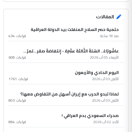
المقالات
حتمية حصر السلاح المنفلت بيد الدولة العراقية
منذ 18 ساعة
قراءات :
434
عاشُورْاءُ.. السّنَةُ الثّالثةَ عشَرَة - إِنتفاضةُ صفَر…تمرّ...
الأربعاء 05 آب 2026
قراءات :
608
اليوم الحادي والأربعون
الأثنين 03 آب 2026
قراءات :
1761
لماذا تبدو الحرب مع إيران أسهل من التفاوض معها؟
الأثنين 03 آب 2026
قراءات :
803
صحراء السعودي بدم العراقي !
الأحد 02 آب 2026
قراءات :
884