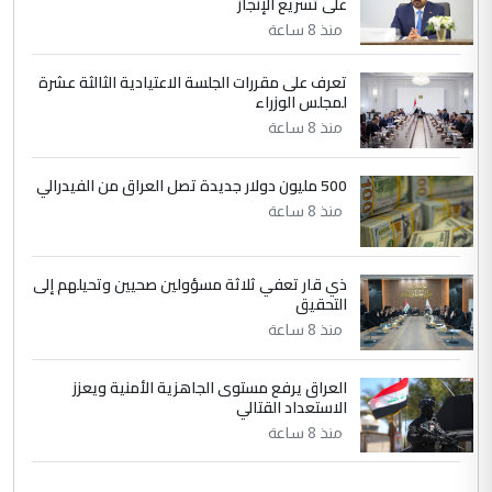
على تسريع الإنجاز
التعليق : تحياتي لك استاذ حامدتركان. كلام
منذ 8 ساعة
دقيق ومسؤول؛ فالاستثمار الحقيقي للإنسان
وثروات البلد يعتمد على الكفاءة ...
تعرف على مقررات الجلسة الاعتيادية الثالثة عشرة
بين الإهمال واغتصاب الأرض.. بلاد
لمجلس الوزراء
الموضوع :
الرافدين تعاني الجفاف والتصحر!!
منذ 8 ساعة
500 مليون دولار جديدة تصل العراق من الفيدرالي
منذ 8 ساعة
ذي قار تعفي ثلاثة مسؤولين صحيين وتحيلهم إلى
التحقيق
منذ 8 ساعة
العراق يرفع مستوى الجاهزية الأمنية ويعزز
الاستعداد القتالي
منذ 8 ساعة