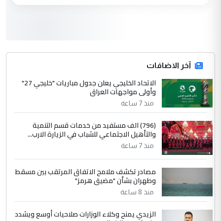
3
سردار
التعليق : واحد من عصابة علي ماما يسقط
جنسية الرافد الثالث للعراق ومن اصول عريقة
ابا فرات ...
آخر الاضافات
الجواهري يرد على صدام حسين سل
الاتحاد الخليجي يعلن جدول مباريات "خليجي 27"
الموضوع :
وأولى مواجهات العراق
مضجعيك يابن الزنا (نص كامل)
منذ 7 ساعة
4
سردار
(796) الف مستفيد من خدمات قسم التنمية
والتأهيل الاجتماعي للشباب في الزيارة الارب...
التعليق : واحد من عصابة علي ماما يسقط
منذ 7 ساعة
جنسية الرافد الثالث للعراق ومن اصول عريقة
ابا فرات ...
مصادر تكشف ملامح الاتفاق المرتقب بين مسقط
الجواهري يرد على صدام حسين سل
الموضوع :
وطهران بشأن "مضيق هرمز"
مضجعيك يابن الزنا (نص كامل)
منذ 8 ساعة
الزيدي يمنح وكلاء الوزارات صلاحيات أوسع ويشدد
5
حيدر عاشور