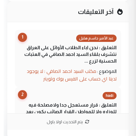
آخر التعليقات
1
عبد الأمير جاسم هليل
التعليق : نحن اباء الطلاب الأوائل على العراق
نتشرف بلقاء السيد احمد الصافي في العتبات
الحسنية لزرع ...
مكتب السيد احمد الصافي : لا يوجود
الموضوع :
لدينا اي حساب على الفيس بوك وتويتر
2
hadi
التعليق : قرار مستعجل جدا ولامصلحة فيه
للوزاره ولا للمواطن القرار الصائب يكون بعد
الاستماع للمدير ومغرفة ...
يتم التحديث اولا باول
وزير الصحة يعفي مدير مستشفى الكرخ
الموضوع :
العام في بغداد