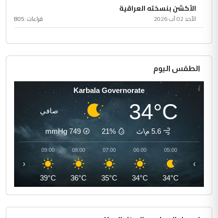
الأكشن بنسخته العراقية
الأحد 02 آب 2026
قراءات :
805
الطقس اليوم
Karbala Governorate
34°C
صافي
5.6 م\ث
21%
749
mmHg
10:00
09:00
08:00
07:00
06:00
05:00
‹
›
41°C
39°C
36°C
35°C
34°C
34°C