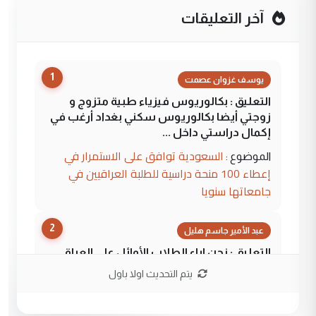
آخر التعليقات
1
يوسف غزوان عصمت
التعليق : بكالوريوس فيزياء طبية متزوج و
زوجتي أيضا بكالوريوس سكني بغداد أرغب في
إكمال دراستي داخل ...
السعودية توافق على الاستمرار في
الموضوع :
إعطاء 100 منحة دراسية للطلبة العراقيين في
جامعاتها سنويا
2
عبد الأمير جاسم هليل
التعليق : نحن اباء الطلاب الأوائل على العراق
نتشرف بلقاء السيد احمد الصافي في العتبات
يتم التحديث اولا باول
الحسنية لزرع ...
مكتب السيد احمد الصافي : لا يوجود
الموضوع :