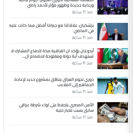
ورعاية جديدة وظهور مؤثر لأحمد راضي
التعليق : واحد من عصابة علي ماما يسقط
منذ 11 ساعة
جنسية الرافد الثالث للعراق ومن اصول عريقة
ابا فرات ...
بزشكيان: علاقاتنا مع جيراننا أفضل مما كانت عليه
في الماضي
الجواهري يرد على صدام حسين سل
الموضوع :
مضجعيك يابن الزنا (نص كامل)
منذ 11 ساعة
أردوغان يؤكد ان اتفاقية مكة للدفاع المشترك لا
تستهدف أية دولة ومفتوحة لانضمام ال...
منذ 11 ساعة
دوري نجوم العراق ينطلق بمشروع جديد لإعادة
الجماهير إلى الملاعب
منذ 11 ساعة
الأمن المصري يتحفظ على لواء شرطة عراقي
سابق بسبب مليار جنيه
منذ 11 ساعة