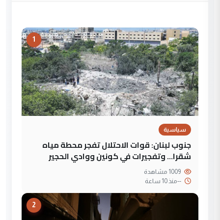
1
سياسية
جنوب لبنان: قوات الاحتلال تفجر محطة مياه
شقرا… وتفجيرات في كونين ووادي الحجير
1009 مشاهدة
--
منذ 10 ساعة
2