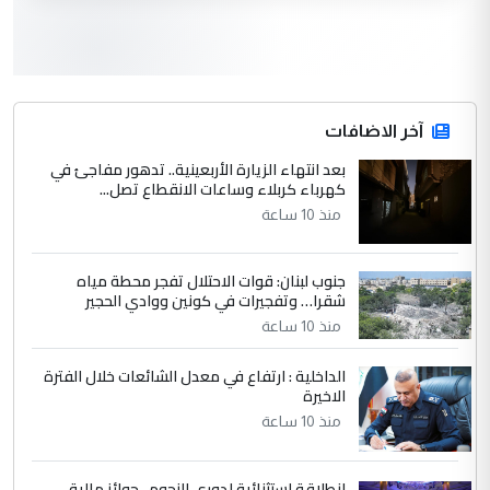
لدينا اي حساب على الفيس بوك وتويتر
3
hadi
التعليق : قرار مستعجل جدا ولامصلحة فيه
آخر الاضافات
للوزاره ولا للمواطن القرار الصائب يكون بعد
الاستماع للمدير ومغرفة ...
بعد انتهاء الزيارة الأربعينية.. تدهور مفاجئ في
كهرباء كربلاء وساعات الانقطاع تصل...
وزير الصحة يعفي مدير مستشفى الكرخ
الموضوع :
العام في بغداد
منذ 10 ساعة
جنوب لبنان: قوات الاحتلال تفجر محطة مياه
4
سردار
شقرا… وتفجيرات في كونين ووادي الحجير
التعليق : واحد من عصابة علي ماما يسقط
منذ 10 ساعة
جنسية الرافد الثالث للعراق ومن اصول عريقة
ابا فرات ...
الداخلية : ارتفاع في معدل الشائعات خلال الفترة
الاخيرة
الجواهري يرد على صدام حسين سل
الموضوع :
مضجعيك يابن الزنا (نص كامل)
منذ 10 ساعة
انطلاقة استثنائية لدوري النجوم.. جوائز مالية
5
سردار