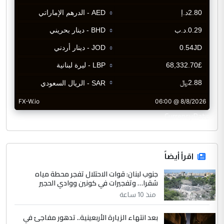
CurrencyRate
اقرأ أيضاً
جنوب لبنان: قوات الاحتلال تفجر محطة مياه
شقرا… وتفجيرات في كونين ووادي الحجير
منذ 10 ساعة
بعد انتهاء الزيارة الأربعينية.. تدهور مفاجئ في