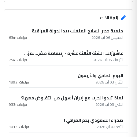
المقالات
حتمية حصر السلاح المنفلت بيد الدولة العراقية
الخميس 06 آب 2026
قراءات :
634
عاشُورْاءُ.. السّنَةُ الثّالثةَ عشَرَة - إِنتفاضةُ صفَر…تمرّ...
الأربعاء 05 آب 2026
قراءات :
754
اليوم الحادي والأربعون
الأثنين 03 آب 2026
قراءات :
1892
لماذا تبدو الحرب مع إيران أسهل من التفاوض معها؟
الأثنين 03 آب 2026
قراءات :
933
صحراء السعودي بدم العراقي !
الأحد 02 آب 2026
قراءات :
1013