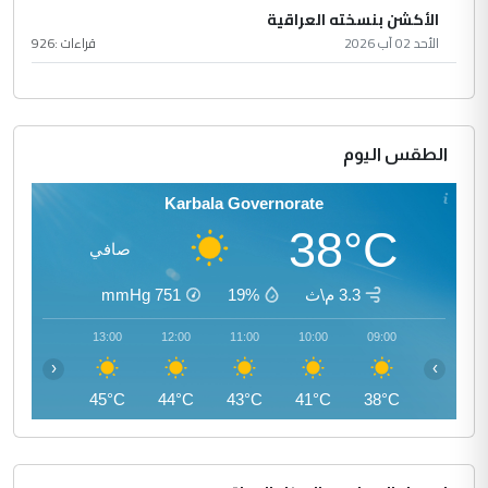
الأكشن بنسخته العراقية
الأحد 02 آب 2026
قراءات :
926
الطقس اليوم
Karbala Governorate
38°C
صافي
3.3 م\ث
19%
751
mmHg
14:00
13:00
12:00
11:00
10:00
09:00
‹
›
45°C
45°C
44°C
43°C
41°C
38°C