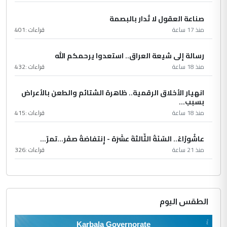
صناعة العقول لا تُدار بالبصمة
منذ 17 ساعة
قراءات :
401
رسالة إلى شيعة العراق.. استعدوا يرحمكم الله
منذ 18 ساعة
قراءات :
432
انهيار الأخلاق الرقمية.. ظاهرة الشتائم والطعن بالأعراض
بسبب...
منذ 18 ساعة
قراءات :
415
عاشُورْاءُ.. السّنَةُ الثّالثةَ عشَرَة - إِنتفاضةُ صفَر…تمرّ...
منذ 21 ساعة
قراءات :
326
الطقس اليوم
Karbala Governorate