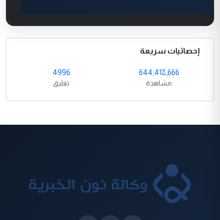
إحصائيات سريعة
4996
644,418,666
مشاهدة
تعليق