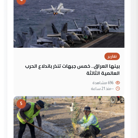
تقارير
بينها العراق.. خمس جبهات تنذر باندلاع الحرب
العالمية الثالثة
696 مشاهدة
--
منذ 21 ساعة
5