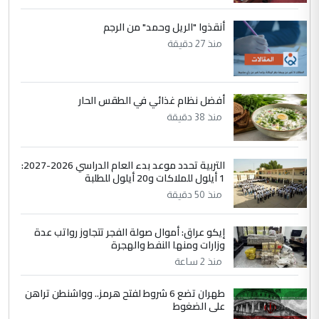
زوجتي أيضا بكالوريوس سكني بغداد أرغب في
إكمال دراستي داخل ...
أنقذوا "الريل وحمد" من الرجم
السعودية توافق على الاستمرار في
الموضوع :
منذ 27 دقيقة
إعطاء 100 منحة دراسية للطلبة العراقيين في
جامعاتها سنويا
أفضل نظام غذائي في الطقس الحار
5
منذ 38 دقيقة
عبد الأمير جاسم هليل
التعليق : نحن اباء الطلاب الأوائل على العراق
نتشرف بلقاء السيد احمد الصافي في العتبات
التربية تحدد موعد بدء العام الدراسي 2026-2027:
الحسنية لزرع ...
1 أيلول للملاكات و20 أيلول للطلبة
مكتب السيد احمد الصافي : لا يوجود
الموضوع :
منذ 50 دقيقة
لدينا اي حساب على الفيس بوك وتويتر
إيكو عراق: أموال صولة الفجر تتجاوز رواتب عدة
وزارات ومنها النفط والهجرة
منذ 2 ساعة
طهران تضع 6 شروط لفتح هرمز.. وواشنطن تراهن
على الضغوط