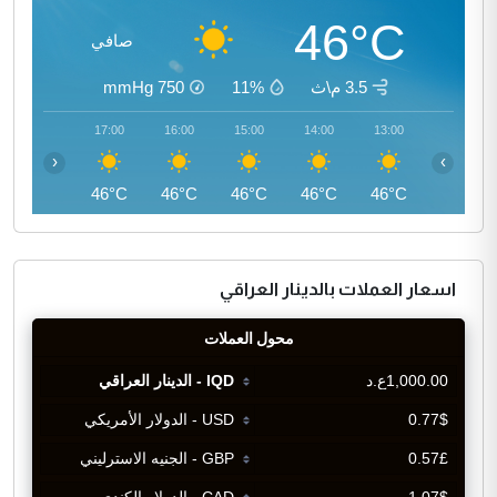
46°C
صافي
3.5 م\ث
11%
750
mmHg
18:00
17:00
16:00
15:00
14:00
13:00
‹
›
45°C
46°C
46°C
46°C
46°C
46°C
اسعار العملات بالدينار العراقي