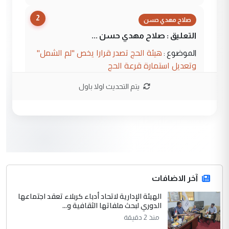
2
صلاح مهدي حسن
التعليق : صلاح مهدي حسن ...
هيئة الحج تصدر قرارا يخص "لم الشمل"
الموضوع :
وتعديل استمارة قرعة الحج
يتم التحديث اولا باول
3
hadi
التعليق : تحيه اخويه حسينيه اي انسان مهما
كان محدود المعرفه بتفاصيل احداث المنطقه
يقول بما لايقبل ...
أردوغان يؤكد ان اتفاقية مكة للدفاع
الموضوع :
المشترك لا تستهدف أية دولة ومفتوحة لانضمام
الدول الشقيقة
آخر الاضافات
الهيئة الإدارية لاتحاد أدباء كربلاء تعقد اجتماعها
4
الدوري لبحث ملفاتها الثقافية و...
يوسف غزوان عصمت
منذ 2 دقيقة
التعليق : بكالوريوس فيزياء طبية متزوج و