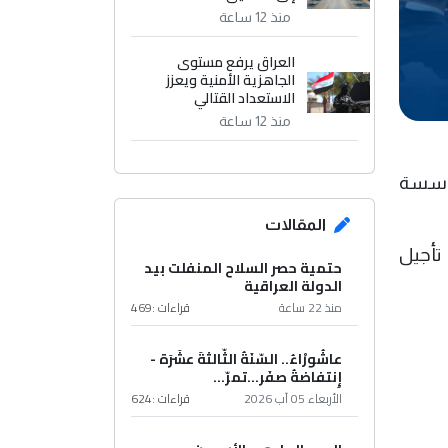
منذ 12 ساعة
العراق يرفع مستوى
الجاهزية الأمنية ويعزز
الاستعداد القتالي
منذ 12 ساعة
مؤسسة
المقالات
تأجيل
حتمية حصر السلاح المنفلت بيد
الدولة العراقية
منذ 22 ساعة
قراءات :
469
عاشُورْاءُ.. السّنَةُ الثّالثةَ عشَرَة -
إِنتفاضةُ صفَر…تمرّ...
الأربعاء 05 آب 2026
قراءات :
624