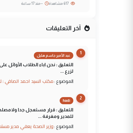
617 مشاهدة
--
منذ 17 ساعة
آخر التعليقات
1
عبد الأمير جاسم هليل
التعليق : نحن اباء الطلاب الأوائل ع
لزرع ...
مكتب السيد احمد الصافي : ل
الموضوع :
2
hadi
التعليق : قرار مستعجل جدا ولامصلحة
للمدير ومغرفة ...
وزير الصحة يعفي مدير مستش
الموضوع :