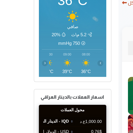
36°C
كل
صافي
5.2 م\ث
20%
mmHg
750
12:00
11:00
10:00
09:00
08:00
‹
›
45°C
43°C
41°C
39°C
36°C
اسعار العملات بالدينار العراقي