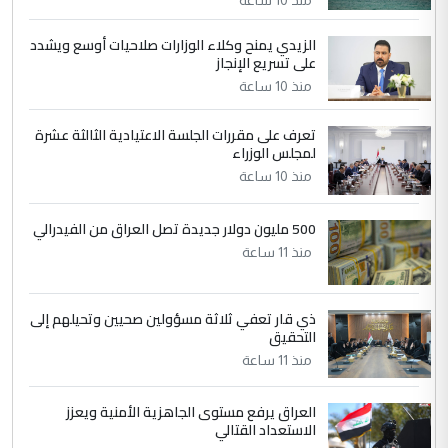
منذ 10 ساعة
الزيدي يمنح وكلاء الوزارات صلاحيات أوسع ويشدد
5
حيدر عاشور
على تسريع الإنجاز
التعليق : تحياتي لك استاذ حامدتركان. كلام
منذ 10 ساعة
دقيق ومسؤول؛ فالاستثمار الحقيقي للإنسان
وثروات البلد يعتمد على الكفاءة ...
تعرف على مقررات الجلسة الاعتيادية الثالثة عشرة
بين الإهمال واغتصاب الأرض.. بلاد
لمجلس الوزراء
الموضوع :
الرافدين تعاني الجفاف والتصحر!!
منذ 10 ساعة
500 مليون دولار جديدة تصل العراق من الفيدرالي
منذ 11 ساعة
ذي قار تعفي ثلاثة مسؤولين صحيين وتحيلهم إلى
التحقيق
منذ 11 ساعة
العراق يرفع مستوى الجاهزية الأمنية ويعزز
الاستعداد القتالي