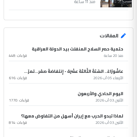
منذ 11 ساعة
المقالات
حتمية حصر السلاح المنفلت بيد الدولة العراقية
منذ 20 ساعة
قراءات :
448
عاشُورْاءُ.. السّنَةُ الثّالثةَ عشَرَة - إِنتفاضةُ صفَر…تمرّ...
الأربعاء 05 آب 2026
قراءات :
616
اليوم الحادي والأربعون
الأثنين 03 آب 2026
قراءات :
1770
لماذا تبدو الحرب مع إيران أسهل من التفاوض معها؟
الأثنين 03 آب 2026
قراءات :
814