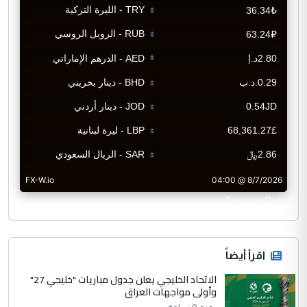
CurrencyRate
اقرأ أيضاً
الاتحاد الخليجي يعلن جدول مباريات "خليجي 27"
وأولى مواجهات العراق