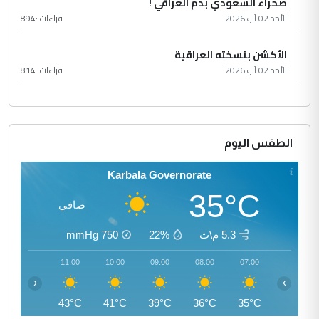
صحراء السعودي بدم العراقي !
الأحد 02 آب 2026
قراءات :
894
الأكشن بنسخته العراقية
الأحد 02 آب 2026
قراءات :
814
الطقس اليوم
Karbala Governorate
35°C
صافي
5.3 م\ث
22%
750
mmHg
12:00
11:00
10:00
09:00
08:00
07:00
‹
›
45°C
43°C
41°C
39°C
36°C
35°C