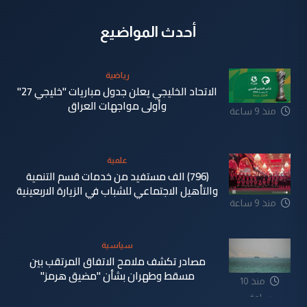
أحدث المواضيع
رياضية
الاتحاد الخليجي يعلن جدول مباريات "خليجي 27"
وأولى مواجهات العراق
منذ 9 ساعة
علمية
(796) الف مستفيد من خدمات قسم التنمية
والتأهيل الاجتماعي للشباب في الزيارة الاربعينية
منذ 9 ساعة
سياسية
مصادر تكشف ملامح الاتفاق المرتقب بين
مسقط وطهران بشأن "مضيق هرمز"
منذ 10
ساعة