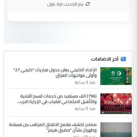
الاستماع للمدير ومغرفة ...
يتم التحديث اولا باول
وزير الصحة يعفي مدير مستشفى الكرخ
الموضوع :
العام في بغداد
3
سردار
التعليق : واحد من عصابة علي ماما يسقط
جنسية الرافد الثالث للعراق ومن اصول عريقة
ابا فرات ...
آخر الاضافات
الجواهري يرد على صدام حسين سل
الاتحاد الخليجي يعلن جدول مباريات "خليجي 27"
الموضوع :
وأولى مواجهات العراق
مضجعيك يابن الزنا (نص كامل)
منذ 9 ساعة
4
سردار
(796) الف مستفيد من خدمات قسم التنمية
والتأهيل الاجتماعي للشباب في الزيارة الارب...
التعليق : واحد من عصابة علي ماما يسقط
منذ 9 ساعة
جنسية الرافد الثالث للعراق ومن اصول عريقة
ابا فرات ...
مصادر تكشف ملامح الاتفاق المرتقب بين مسقط
الجواهري يرد على صدام حسين سل
الموضوع :
وطهران بشأن "مضيق هرمز"
مضجعيك يابن الزنا (نص كامل)