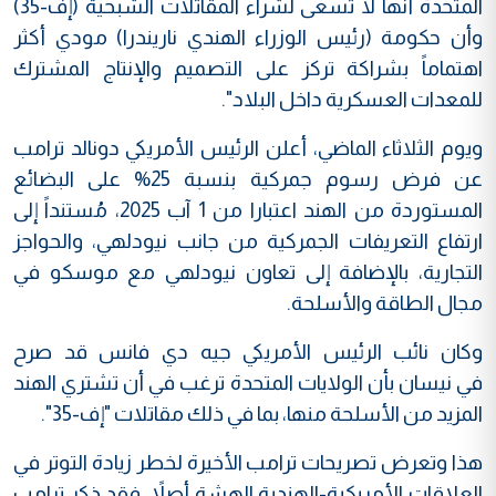
المتحدة أنها لا تسعى لشراء المقاتلات الشبحية (إف-35)
وأن حكومة (رئيس الوزراء الهندي ناريندرا) مودي أكثر
اهتماماً بشراكة تركز على التصميم والإنتاج المشترك
للمعدات العسكرية داخل البلاد".
ويوم الثلاثاء الماضي، أعلن الرئيس الأمريكي دونالد ترامب
عن فرض رسوم جمركية بنسبة 25% على البضائع
المستوردة من الهند اعتبارا من 1 آب 2025، مُستنداً إلى
ارتفاع التعريفات الجمركية من جانب نيودلهي، والحواجز
التجارية، بالإضافة إلى تعاون نيودلهي مع موسكو في
مجال الطاقة والأسلحة.
وكان نائب الرئيس الأمريكي جيه دي فانس قد صرح
في نيسان بأن الولايات المتحدة ترغب في أن تشتري الهند
المزيد من الأسلحة منها، بما في ذلك مقاتلات "إف-35".
هذا وتعرض تصريحات ترامب الأخيرة لخطر زيادة التوتر في
العلاقات الأمريكية-الهندية الهشة أصلاً. فقد ذكر ترامب