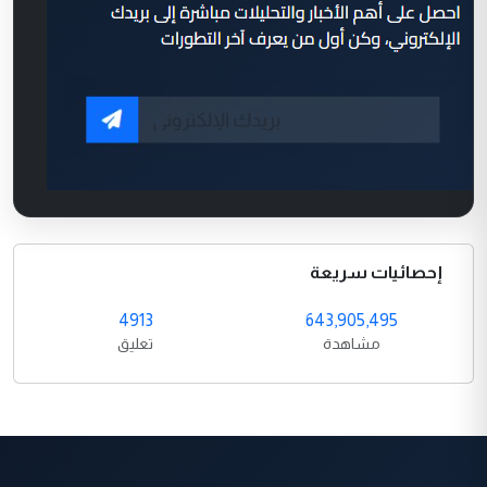
إحصائيات سريعة
4913
643,905,495
مشاهدة
تعليق