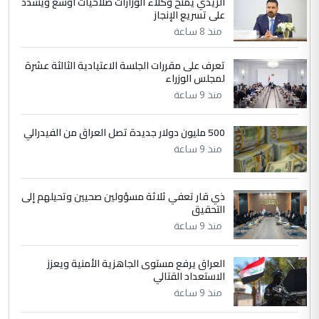
الزيدي يمنح وكلاء الوزارات صلاحيات أوسع ويشدد
حيدر عاشور
على تسريع الإنجاز
التعليق : تحياتي لك استاذ حامدتركان. كلام
منذ 8 ساعة
دقيق ومسؤول؛ فالاستثمار الحقيقي للإنسان
وثروات البلد يعتمد على الكفاءة ...
تعرف على مقررات الجلسة الاعتيادية الثالثة عشرة
بين الإهمال واغتصاب الأرض.. بلاد
لمجلس الوزراء
الموضوع :
الرافدين تعاني الجفاف والتصحر!!
منذ 9 ساعة
500 مليون دولار جديدة تصل العراق من الفيدرالي
منذ 9 ساعة
ذي قار تعفي ثلاثة مسؤولين صحيين وتحيلهم إلى
التحقيق
منذ 9 ساعة
العراق يرفع مستوى الجاهزية الأمنية ويعزز
الاستعداد القتالي
منذ 9 ساعة