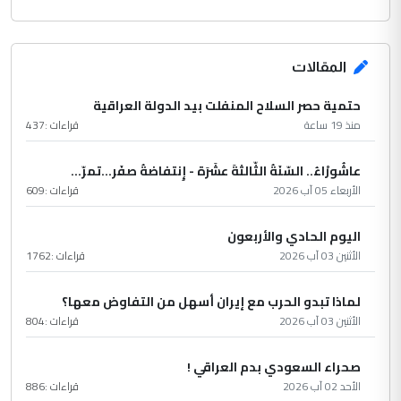
المقالات
حتمية حصر السلاح المنفلت بيد الدولة العراقية
منذ 19 ساعة
قراءات :
437
عاشُورْاءُ.. السّنَةُ الثّالثةَ عشَرَة - إِنتفاضةُ صفَر…تمرّ...
الأربعاء 05 آب 2026
قراءات :
609
اليوم الحادي والأربعون
الأثنين 03 آب 2026
قراءات :
1762
لماذا تبدو الحرب مع إيران أسهل من التفاوض معها؟
الأثنين 03 آب 2026
قراءات :
804
صحراء السعودي بدم العراقي !
الأحد 02 آب 2026
قراءات :
886