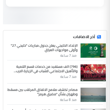
العام في بغداد
3
سردار
التعليق : واحد من عصابة علي ماما يسقط
جنسية الرافد الثالث للعراق ومن اصول عريقة
ابا فرات ...
آخر الاضافات
الجواهري يرد على صدام حسين سل
الاتحاد الخليجي يعلن جدول مباريات "خليجي 27"
الموضوع :
وأولى مواجهات العراق
مضجعيك يابن الزنا (نص كامل)
منذ 7 ساعة
4
سردار
(796) الف مستفيد من خدمات قسم التنمية
والتأهيل الاجتماعي للشباب في الزيارة الارب...
التعليق : واحد من عصابة علي ماما يسقط
منذ 7 ساعة
جنسية الرافد الثالث للعراق ومن اصول عريقة
ابا فرات ...
مصادر تكشف ملامح الاتفاق المرتقب بين مسقط
الجواهري يرد على صدام حسين سل
الموضوع :
وطهران بشأن "مضيق هرمز"
مضجعيك يابن الزنا (نص كامل)
منذ 8 ساعة
5