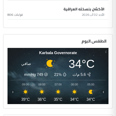
الأكشن بنسخته العراقية
الأحد 02 آب 2026
قراءات :
806
الطقس اليوم
Karbala Governorate
34°C
صافي
5.6 م\ث
21%
749
mmHg
10:00
09:00
08:00
07:00
06:00
05:00
‹
›
41°C
39°C
36°C
35°C
34°C
34°C