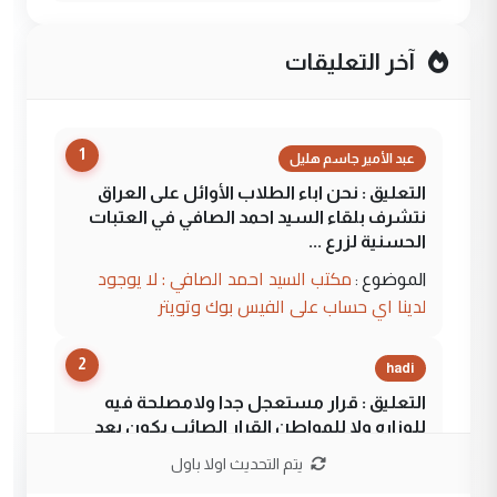
آخر التعليقات
1
عبد الأمير جاسم هليل
التعليق : نحن اباء الطلاب الأوائل على العراق
نتشرف بلقاء السيد احمد الصافي في العتبات
الحسنية لزرع ...
مكتب السيد احمد الصافي : لا يوجود
الموضوع :
لدينا اي حساب على الفيس بوك وتويتر
2
hadi
التعليق : قرار مستعجل جدا ولامصلحة فيه
للوزاره ولا للمواطن القرار الصائب يكون بعد
الاستماع للمدير ومغرفة ...
يتم التحديث اولا باول
وزير الصحة يعفي مدير مستشفى الكرخ
الموضوع :