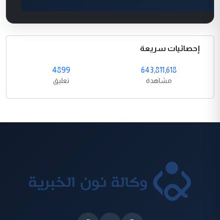
إحصائيات سريعة
4899
643,811,618
مشاهدة
تعليق