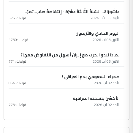
عاشُورْاءُ.. السّنَةُ الثّالثةَ عشَرَة - إِنتفاضةُ صفَر…تمرّ...
الأربعاء 05 آب 2026
قراءات :
575
اليوم الحادي والأربعون
الأثنين 03 آب 2026
قراءات :
1730
لماذا تبدو الحرب مع إيران أسهل من التفاوض معها؟
الأثنين 03 آب 2026
قراءات :
771
صحراء السعودي بدم العراقي !
الأحد 02 آب 2026
قراءات :
856
الأكشن بنسخته العراقية
الأحد 02 آب 2026
قراءات :
778