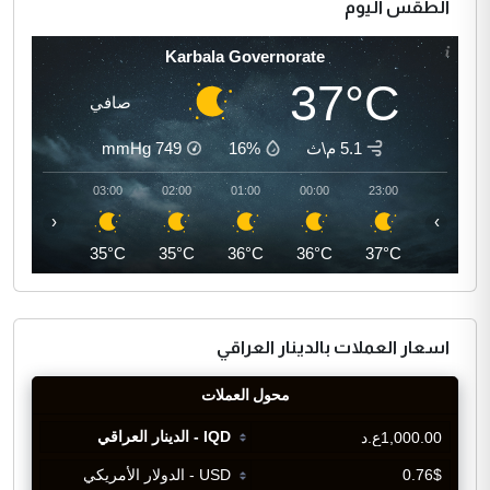
الطقس اليوم
Karbala Governorate
37°C
صافي
5.1 م\ث
16%
749
mmHg
04:00
03:00
02:00
01:00
00:00
23:00
‹
›
35°C
35°C
35°C
36°C
36°C
37°C
اسعار العملات بالدينار العراقي