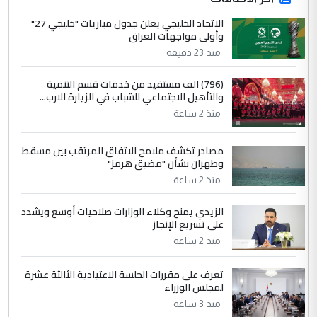
الجواهري يرد على صدام حسين سل
الاتحاد الخليجي يعلن جدول مباريات "خليجي 27"
الموضوع :
وأولى مواجهات العراق
مضجعيك يابن الزنا (نص كامل)
منذ 23 دقيقة
4
سردار
(796) الف مستفيد من خدمات قسم التنمية
والتأهيل الاجتماعي للشباب في الزيارة الارب...
التعليق : واحد من عصابة علي ماما يسقط
منذ 2 ساعة
جنسية الرافد الثالث للعراق ومن اصول عريقة
ابا فرات ...
مصادر تكشف ملامح الاتفاق المرتقب بين مسقط
الجواهري يرد على صدام حسين سل
الموضوع :
وطهران بشأن "مضيق هرمز"
مضجعيك يابن الزنا (نص كامل)
منذ 2 ساعة
الزيدي يمنح وكلاء الوزارات صلاحيات أوسع ويشدد
5
حيدر عاشور
على تسريع الإنجاز
التعليق : تحياتي لك استاذ حامدتركان. كلام
منذ 2 ساعة
دقيق ومسؤول؛ فالاستثمار الحقيقي للإنسان
وثروات البلد يعتمد على الكفاءة ...
تعرف على مقررات الجلسة الاعتيادية الثالثة عشرة
بين الإهمال واغتصاب الأرض.. بلاد
لمجلس الوزراء
الموضوع :
الرافدين تعاني الجفاف والتصحر!!
منذ 3 ساعة