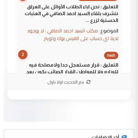
التعليق : نحن اباء الطلاب الأوائل على العراق
نتشرف بلقاء السيد احمد الصافي في العتبات
الحسنية لزرع ...
مكتب السيد احمد الصافي : لا يوجود
الموضوع :
لدينا اي حساب على الفيس بوك وتويتر
2
hadi
التعليق : قرار مستعجل جدا ولامصلحة فيه
للوزاره ولا للمواطن القرار الصائب يكون بعد
الاستماع للمدير ومغرفة ...
يتم التحديث اولا باول
وزير الصحة يعفي مدير مستشفى الكرخ
الموضوع :
العام في بغداد
3
سردار
التعليق : واحد من عصابة علي ماما يسقط
جنسية الرافد الثالث للعراق ومن اصول عريقة
ابا فرات ...
آخر الاضافات