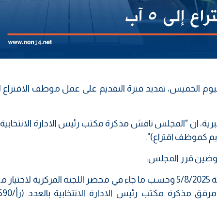
رية، ان "المجلس ناقش مذكرة مكتب رئيس الادارة الانتخابية 
فوضين قرر المجلس:
اولاً: تمديد التقديم للعمل كموظفي اقتراع لغاية 5/8/2025 وحسب ما جاء في محضر اللجنة المركزية ل