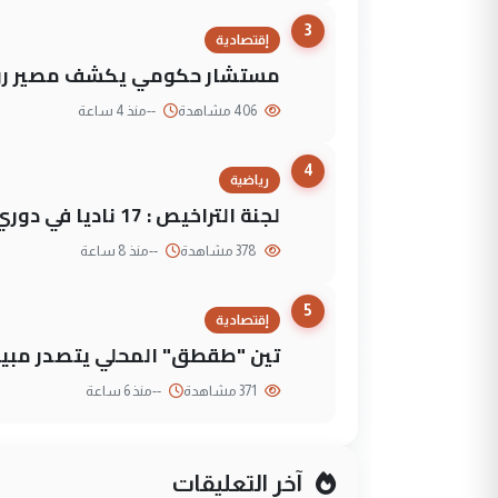
3
إقتصادية
مستشار حكومي يكشف مصير روا
406 مشاهدة
--
منذ 4 ساعة
4
رياضية
لجنة التراخيص : 17 ناديا في دوري نجوم العراق و3 فرق خارج الضوابط
378 مشاهدة
--
منذ 8 ساعة
5
إقتصادية
تين "طقطق" المحلي يتصدر مبيع
371 مشاهدة
--
منذ 6 ساعة
آخر التعليقات