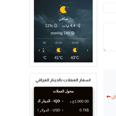
صافي
4.4 م\ث
11%
mmHg
749
23:00
22:00
21:00
20:00
19:00
‹
›
37°C
39°C
40°C
41°C
43°C
اسعار العملات بالدينار العراقي
كل