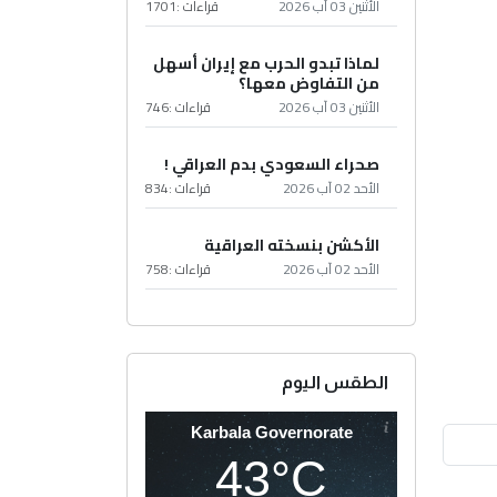
الأثنين 03 آب 2026
قراءات :
1701
لماذا تبدو الحرب مع إيران أسهل
من التفاوض معها؟
الأثنين 03 آب 2026
قراءات :
746
صحراء السعودي بدم العراقي !
الأحد 02 آب 2026
قراءات :
834
الأكشن بنسخته العراقية
الأحد 02 آب 2026
قراءات :
758
الطقس اليوم
Karbala Governorate
43°C