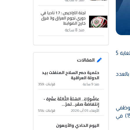
لجنة التراخيص : 17 ناديا في
دوري نجوم العراق و3 فرق
خارج الضوابط
منذ 8 ساعة
قررت المفوضية العليا المستقلة للانتخابات، اليوم الخميس، تمديد فترة التقديم على عمل موظف الاقتراع لغاية 5
المقالات
حتمية حصر السلاح المنفلت بيد
بالعدد
الدولة العراقية
منذ 9 ساعة
قراءات :
359
عاشُورْاءُ.. السّنَةُ الثّالثةَ عشَرَة -
إِنتفاضةُ صفَر…تمرّ...
اختيار موظفي
الأربعاء 05 آب 2026
قراءات :
554
الاقتراع بالعدد (ل م ق/27) في 31/7/2025 مرفق مذكرة مكتب رئيس الادارة الانتخابية بالعدد (رأ/1590) في
اليوم الحادي والأربعون