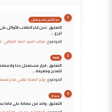
1
عبد الأمير جاسم هليل
التعليق : نحن اباء الطلاب الأوائل ع
لزرع ...
مكتب السيد احمد الصافي : ل
الموضوع :
2
hadi
التعليق : قرار مستعجل جدا ولامصلحة
للمدير ومغرفة ...
وزير الصحة يعفي مدير مستش
الموضوع :
3
سردار
التعليق : واحد من عصابة علي ماما ي
الجواهري يرد على صدام حسي
الموضوع :