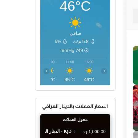
46°C
صافي
5.8 م\ث
9%
mmHg
749
20:00
19:00
18:00
17:00
16:00
‹
›
40°C
42°C
44°C
45°C
46°C
اسعار العملات بالدينار العراقي