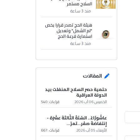
السلاح مستمر
منذ 3 ساعة
هيئة الحج تصدر قرارا يخص
"لم الشمل" وتعديل
استمارة قرعة الحج
منذ 3 ساعة
المقالات
حتمية حصر السلاح المنفلت بيد
الدولة العراقية
الخميس 06 آب 2026
قراءات :
540
عاشُورْاءُ.. السّنَةُ الثّالثةَ عشَرَة -
إِنتفاضةُ صفَر…تمرّ...
الأربعاء 05 آب 2026
قراءات :
667