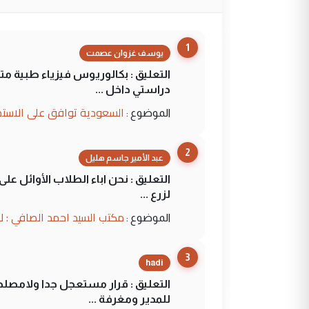
1
يوسف غزوان عصمت
التعليق : بكالوريوس فيزياء طبية م
دراستي داخل ...
السعودية توافق على الاستمرار في إعطاء 100 منحة دراسية للطل
الموضوع :
2
عبد الأمير جاسم هليل
التعليق : نحن اباء الطلاب الأوائل ع
لزرع ...
مكتب السيد احمد الصافي : ل
الموضوع :
3
hadi
التعليق : قرار مستعجل جدا ولامصلحة
للمدير ومغرفة ...