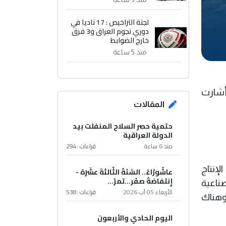
لجنة التراخيص : 17 ناديا في
دوري نجوم العراق و3 فرق
خارج الضوابط
منذ 5 ساعة
، فيما أشارت
المقالات
حتمية حصر السلاح المنفلت بيد
الدولة العراقية
منذ 6 ساعة
قراءات :
294
ات الإنتاج
عاشُورْاءُ.. السّنَةُ الثّالثةَ عشَرَة -
إِنتفاضةُ صفَر…تمرّ...
من 50% من الإجازات الصناعية
الأربعاء 05 آب 2026
قراءات :
538
 وهناك
اليوم الحادي والأربعون