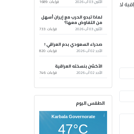
الأثنين 03 آب 2026
قراءات :
1689
قية لا
لماذا تبدو الحرب مع إيران أسهل
من التفاوض معها؟
الأثنين 03 آب 2026
قراءات :
733
صحراء السعودي بدم العراقي !
الأحد 02 آب 2026
قراءات :
820
الأكشن بنسخته العراقية
الأحد 02 آب 2026
قراءات :
746
الطقس اليوم
Karbala Governorate
47°C