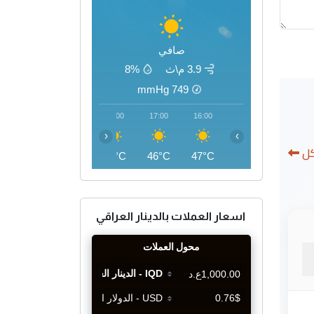
صافي
3.9 م\ث
8%
mmHg
749
20:00
19:00
18:00
17:00
16:00
‹
›
كل
41°C
43°C
45°C
46°C
47°C
اسعار العملات بالدينار العراقي