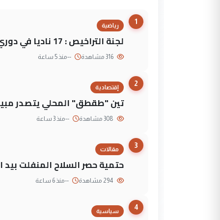
1
رياضية
لجنة التراخيص : 17 ناديا في دوري نجوم العراق و3 فرق خارج الضوابط
316 مشاهدة
--
منذ 5 ساعة
2
إقتصادية
تين "طقطق" المحلي يتصدر مبيع
308 مشاهدة
--
منذ 3 ساعة
3
مقالات
حتمية حصر السلاح المنفلت بيد ال
294 مشاهدة
--
منذ 6 ساعة
4
سياسية