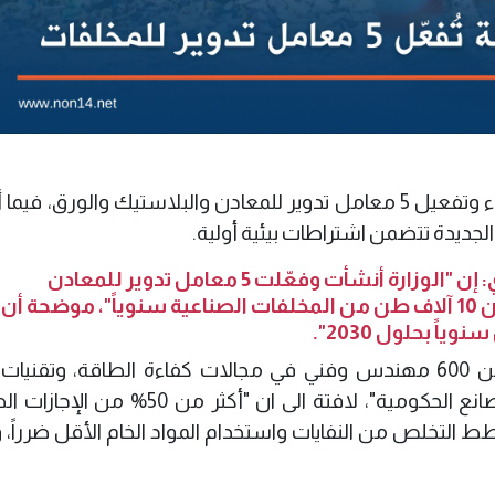
أعلنت وزارة الصناعة، اليوم الخميس، عن إنشاء وتفعيل 5 معامل تدوير للمعادن والبلاستيك والورق
وقالت المتحدثة باسم الوزارة، ضحى الجبوري: إن "الوزارة أنشأت وفعّلت 5 معامل تدوير للمعادن
والبلاستيك والزجاج والورق، وقدمت أكثر من 10 آلاف طن من المخلفات الصناعية سنوياً"، موضحة أن
وذكرت أنه "منذ عام 2020، تم تدريب أكثر من 600 مهندس وفني في مجالات كفاءة الطاقة، وتقني
الأنظف، واستخدام البرمجيات البيئية في المصانع الحكومية"، لافتة الى ان "أكثر 
ط التخلص من النفايات واستخدام المواد الخام الأقل ضرراً،