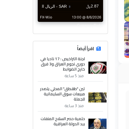
CurrencyRate
اقرأ أيضاً
لجنة التراخيص : 17 ناديا في
دوري نجوم العراق و3 فرق
خارج الضوابط
منذ 5 ساعة
تين "طقطق" المحلي يتصدر
مبيعات سوق السليمانية
للجملة
منذ 3 ساعة
حتمية حصر السلاح المنفلت
بيد الدولة العراقية