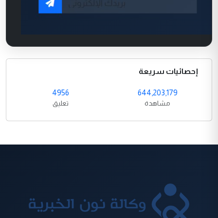
إحصائيات سريعة
4956
644,203,179
مشاهدة
تعليق