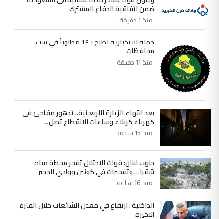
ضمن اتفاقية الدفاع المشترك
وزير الصحة يعفي مدير مستشفى الكرخ
الموضوع :
العام في بغداد
منذ 1 دقيقة
حملة استخبارية تطيح بـ19 مطلوباً في ست
4
محافظات
سردار
منذ 11 دقيقة
التعليق : واحد من عصابة علي ماما يسقط
جنسية الرافد الثالث للعراق ومن اصول عريقة
ابا فرات ...
الجواهري يرد على صدام حسين سل
الموضوع :
بعد انتهاء الزيارة الأربعينية.. تدهور مفاجئ في
مضجعيك يابن الزنا (نص كامل)
كهرباء كربلاء وساعات الانقطاع تصل...
منذ 15 ساعة
5
سردار
التعليق : واحد من عصابة علي ماما يسقط
جنوب لبنان: قوات الاحتلال تفجر محطة مياه
جنسية الرافد الثالث للعراق ومن اصول عريقة
شقرا… وتفجيرات في كونين ووادي الحجير
ابا فرات ...
منذ 16 ساعة
الجواهري يرد على صدام حسين سل
الموضوع :
الداخلية : ارتفاع في معدل الشائعات خلال الفترة
مضجعيك يابن الزنا (نص كامل)
الاخيرة