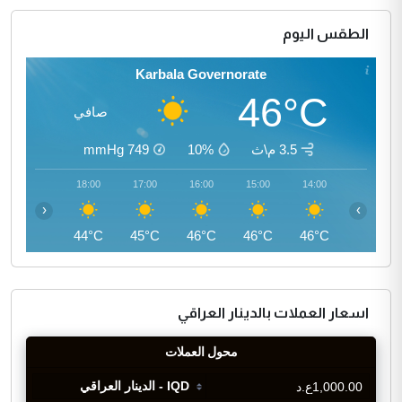
الطقس اليوم
Karbala Governorate
46°C
صافي
3.5 م\ث
10%
749
mmHg
19:00
18:00
17:00
16:00
15:00
14:00
‹
›
42°C
44°C
45°C
46°C
46°C
46°C
اسعار العملات بالدينار العراقي