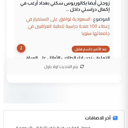
زوجتي أيضا بكالوريوس سكني بغداد أرغب في
إكمال دراستي داخل ...
السعودية توافق على الاستمرار في
الموضوع :
إعطاء 100 منحة دراسية للطلبة العراقيين في
جامعاتها سنويا
2
عبد الأمير جاسم هليل
التعليق : نحن اباء الطلاب الأوائل على العراق
نتشرف بلقاء السيد احمد الصافي في العتبات
يتم التحديث اولا باول
الحسنية لزرع ...
مكتب السيد احمد الصافي : لا يوجود
الموضوع :
لدينا اي حساب على الفيس بوك وتويتر
3
hadi
التعليق : قرار مستعجل جدا ولامصلحة فيه
آخر الاضافات
للوزاره ولا للمواطن القرار الصائب يكون بعد
الاستماع للمدير ومغرفة ...
وصول قوة عسكرية باكستانية الى السعودية