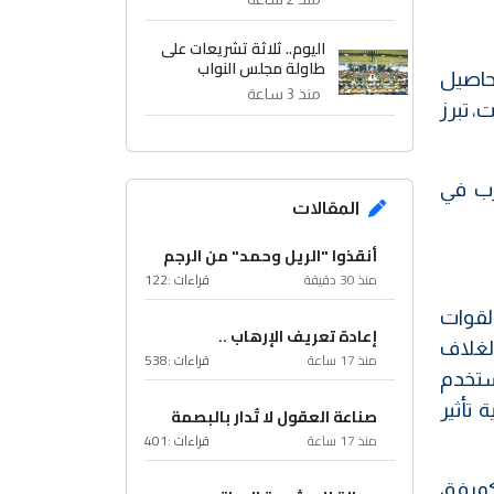
اليوم.. ثلاثة تشريعات على
طاولة مجلس النواب
محاصيل
منذ 3 ساعة
، تبرز
رب في
المقالات
أنقذوا "الريل وحمد" من الرجم
منذ 30 دقيقة
قراءات :
122
القوات
إعادة تعريف الإرهاب ..
لغلاف
منذ 17 ساعة
قراءات :
538
يستخدم
تأثير
صناعة العقول لا تُدار بالبصمة
منذ 17 ساعة
قراءات :
401
 كمرفق