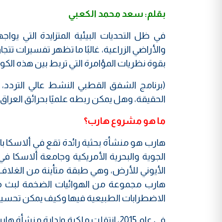
بقلم: سعد محمد الكعبي
في ظل التحديات البيئية المتزايدة التي يوا
والأراضي الزراعية، غالبًا ما تظهر تفسيرات تتج
بقوة نظريات المؤامرة التي تربط بين هذه الكوارث
(برنامج الشفق القطبي النشط عالي التردد، و
الحقيقة، وهل يمكن ربطه علميًا بحرائق العراق
ما هو مشروع هارب؟
هارب هو منشأة بحثية رائدة تقع في ألاسكا با
الجوية والبحرية الأمريكية وجامعة ألاسكا 
الأيوني للأرض، وهي طبقة متأينة من الغلاف 
هارب مجموعة من الهوائيات الضخمة لبث موج
الاضطرابات الطبيعية فيها وكيف يمكن تحسين 
في عام 2015، انتقلت ملكية وإدارة م