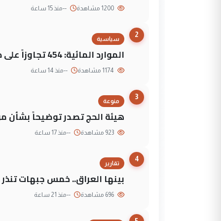
1200 مشاهدة
--
منذ 15 ساعة
2
سياسية
الموارد المائية: 454 تجاوزاً على دجلة تعود لجهات متنفذة
1174 مشاهدة
--
منذ 14 ساعة
3
منوعة
هيئة الحج تصدر توضيحاً بشأن موع
923 مشاهدة
--
منذ 17 ساعة
4
تقارير
بينها العراق.. خمس جبهات تنذر با
696 مشاهدة
--
منذ 21 ساعة