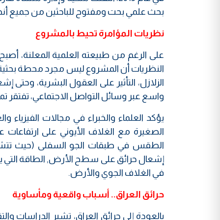
بحث علمي بحت ومفتوح للباحثين من جميع أنح
نظريات المؤامرة تحيط بالمشروع
على الرغم من طبيعته العلمية المعلنة، أصبح
النظريات أن المشروع ليس مجرد محطة بحثية
الزلازل، التأثير على العقول البشرية، وحتى إشعا
واسع عبر وسائل التواصل الاجتماعي، تفتقر تما
يؤكد العلماء والخبراء في مجالات الفيزياء 
الصغيرة مع الغلاف الأيوني على ارتفاعات عا
الطقس في طبقات الجو السفلى (حيث تتشكل
إشعال حرائق على سطح الأرض, الطاقة التي يبثه
في الغلاف الجوي والأرض.
حرائق العراق.. أسباب واقعية ومأساوية
بالعودة إلى حرائق العراق، تشير الدراسات وال