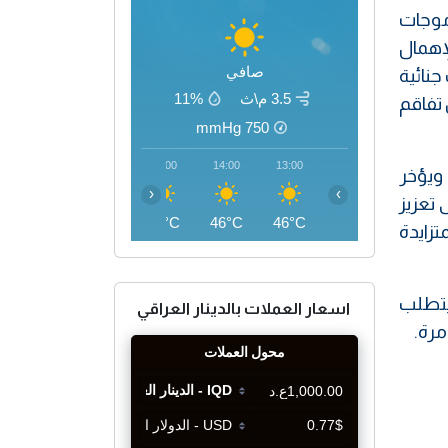
وموجات
إهمال
صافي
جنائية
3.5 م\ث
11%
 تفاقم
mmHg
750
17:00
16:00
15:00
14:00
13:00
 ويؤخر
‹
›
تعزيز
46°C
46°C
46°C
46°C
46°C
تزايدة
يتطلب
اسعار العملات بالدينار العراقي
مرة.