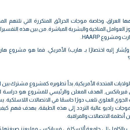
جهها العراق، وخاصة موجات الحرائق المتكررة التي تلتهم ال
اوز العوامل المناخية والبشرية المباشرة. من بين هذه التفسيرات
 ومشروع HAARP.
يُشار إليه اختصارًا بـ هارب) الأمريكي. فما هو مشروع ها
؟
لولايات المتحدة الأمريكية, بدأ تطويره كمشروع مشترك بين 
في فيربانكس, الهدف المعلن والرئيسي للمشروع هو دراسة ا
الجوي العلوي تلعب دورًا حاسمًا في الاتصالات اللاسلكية. 
ات راديو عالية التردد إلى هذه الطبقة، بهدف فهم كيفية 
أنظمة الاتصالات والمراقبة.
نشأة هارب بالكامل إلى جامعة ألاسكا في فيربانكس، مما يعزز صبغتها