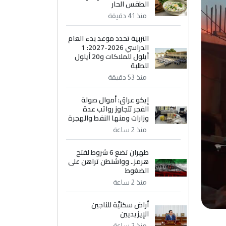
الطقس الحار
منذ 41 دقيقة
التربية تحدد موعد بدء العام
الدراسي 2026-2027: 1
أيلول للملاكات و20 أيلول
للطلبة
منذ 53 دقيقة
إيكو عراق: أموال صولة
الفجر تتجاوز رواتب عدة
وزارات ومنها النفط والهجرة
منذ 2 ساعة
طهران تضع 6 شروط لفتح
هرمز.. وواشنطن تراهن على
الضغوط
منذ 2 ساعة
أراض سكنيَّة للناجين
الإيزيديين
منذ 2 ساعة