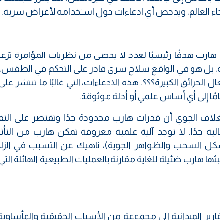
اء العالم، ويدحض أي ادعاءات حول استخدامه لأغراض سرية.
 هارب هدفًا رئيسيًا لعدد لا يحصى من نظريات المؤامرة تزع
، بل هو في الواقع سلاح سري قادر على التحكم في الطقس، 
ل الحرائق الكبيرة؟؟؟. هذه الادعاءات، التي غالبًا ما تنتشر عل
مًا إلى أي أساس علمي أو أدلة موثوقة.
والغلاف الجوي أن قدرات هارب محدودة جدًا وتقتصر على التف
لية جدًا. لا توجد آلية علمية معروفة تمكن هارب من التأثي
 السحب والظواهر الجوية)، ناهيك عن التسبب في الزلا
ا هارب ضئيلة للغاية مقارنة بالعمليات الطبيعية الهائلة الت
تقارير الميدانية إلى مجموعة من الأسباب الحقيقية والمأساوي