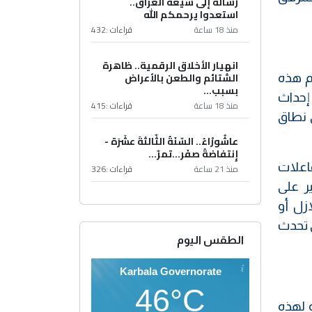
رسالة إلى شيعة العراق..
استعدوا يرحمكم الله
منذ 18 ساعة
قراءات :
432
انهيار الأخلاق الرقمية.. ظاهرة
الشتائم والطعن بالأعراض
م هذه
بسبب...
إحداث
منذ 18 ساعة
قراءات :
415
ى نطاق
عاشُورْاءُ.. السّنَةُ الثّالثةَ عشَرَة -
إِنتفاضةُ صفَر…تمرّ...
اعلات
منذ 21 ساعة
قراءات :
326
ر على
زل أو
ي تحدث
الطقس اليوم
Karbala Governorate
46°C
ة لهذه