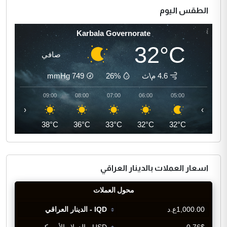
الطقس اليوم
Karbala Governorate
32°C
صافي
4.6 م\ث
26%
749
mmHg
10:00
09:00
08:00
07:00
06:00
05:00
‹
›
41°C
38°C
36°C
33°C
32°C
32°C
اسعار العملات بالدينار العراقي