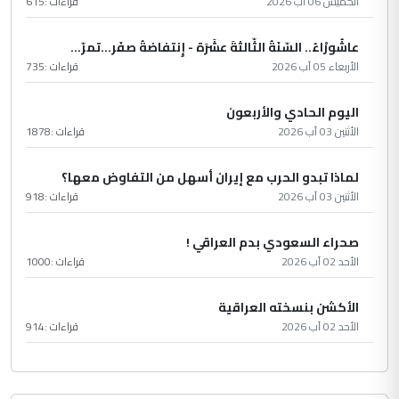
الخميس 06 آب 2026
قراءات :
615
عاشُورْاءُ.. السّنَةُ الثّالثةَ عشَرَة - إِنتفاضةُ صفَر…تمرّ...
الأربعاء 05 آب 2026
قراءات :
735
اليوم الحادي والأربعون
الأثنين 03 آب 2026
قراءات :
1878
لماذا تبدو الحرب مع إيران أسهل من التفاوض معها؟
الأثنين 03 آب 2026
قراءات :
918
صحراء السعودي بدم العراقي !
الأحد 02 آب 2026
قراءات :
1000
الأكشن بنسخته العراقية
الأحد 02 آب 2026
قراءات :
914