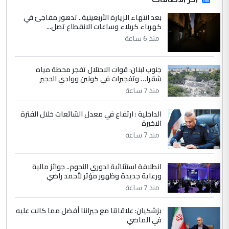
الاستماع للمدير ومغرفة ...
بعد انتهاء الزيارة الأربعينية.. تدهور مفاجئ في
كهرباء كربلاء وساعات الانقطاع تصل...
وزير الصحة يعفي مدير مستشفى الكرخ
الموضوع :
العام في بغداد
منذ 6 ساعة
جنوب لبنان: قوات الاحتلال تفجر محطة مياه
4
سردار
شقرا… وتفجيرات في كونين ووادي الحجير
التعليق : واحد من عصابة علي ماما يسقط
منذ 7 ساعة
جنسية الرافد الثالث للعراق ومن اصول عريقة
ابا فرات ...
الداخلية : ارتفاع في معدل الشائعات خلال الفترة
الاخيرة
الجواهري يرد على صدام حسين سل
الموضوع :
مضجعيك يابن الزنا (نص كامل)
منذ 7 ساعة
انطلاقة استثنائية لدوري النجوم.. جوائز مالية
5
سردار
ورعاية جديدة وظهور مؤثر لأحمد راضي
التعليق : واحد من عصابة علي ماما يسقط
منذ 7 ساعة
جنسية الرافد الثالث للعراق ومن اصول عريقة
ابا فرات ...
بزشكيان: علاقاتنا مع جيراننا أفضل مما كانت عليه
في الماضي
الجواهري يرد على صدام حسين سل
الموضوع :