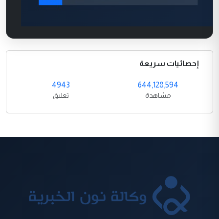
إحصائيات سريعة
4943
644,128,594
مشاهدة
تعليق