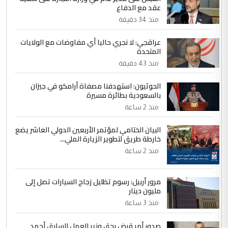
عقد مع الدفاع
منذ 34 دقيقة
5
عبد الأمير جاسم هليل
التعليق : نحن اباء الطلاب الأوائل على العراق
عراقجي: لا نجري حاليا أي مفاوضات مع الولايات
المتحدة
نتشرف بلقاء السيد احمد الصافي في العتبات
الحسنية لزرع ...
منذ 43 دقيقة
مكتب السيد احمد الصافي : لا يوجود
الموضوع :
الحوثيون: استهدفنا مصفاة أرامكو في جيزان
لدينا اي حساب على الفيس بوك وتويتر
بالسعودية بطائرة مسيرة
منذ 2 ساعة
البيان الختامي لمؤتمر الأربعين الدولي العاشر يضع
خارطة طريق لتطوير الزيارة الملي...
منذ 2 ساعة
مرور أربيل: رسوم تظليل زجاج السيارات تصل إلى
مليون دينار
منذ 3 ساعة
صدور أمر قبض بحق وزير العمل السابق أحمد