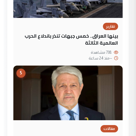
تقارير
بينها العراق.. خمس جبهات تنذر باندلاع الحرب
العالمية الثالثة
738 مشاهدة
--
منذ 24 ساعة
5
مقالات