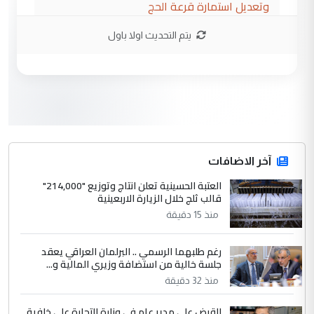
وتعديل استمارة قرعة الحج
يتم التحديث اولا باول
3
hadi
التعليق : تحيه اخويه حسينيه اي انسان مهما
كان محدود المعرفه بتفاصيل احداث المنطقه
يقول بما لايقبل ...
أردوغان يؤكد ان اتفاقية مكة للدفاع
الموضوع :
المشترك لا تستهدف أية دولة ومفتوحة لانضمام
الدول الشقيقة
آخر الاضافات
العتبة الحسينية تعلن انتاج وتوزيع "214,000"
4
قالب ثلج خلال الزيارة الاربعينية
يوسف غزوان عصمت
منذ 15 دقيقة
التعليق : بكالوريوس فيزياء طبية متزوج و
زوجتي أيضا بكالوريوس سكني بغداد أرغب في
إكمال دراستي داخل ...
رغم طلبهما الرسمي .. البرلمان العراقي يعقد
جلسة خالية من استضافة وزيري المالية و...
السعودية توافق على الاستمرار في
الموضوع :
منذ 32 دقيقة
إعطاء 100 منحة دراسية للطلبة العراقيين في
جامعاتها سنويا
القبض على مدير عام في وزارة التجارة على خلفية