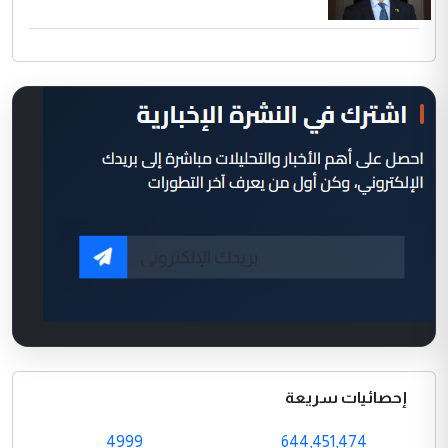
إحصائيات سريعة
4999
644,451,474