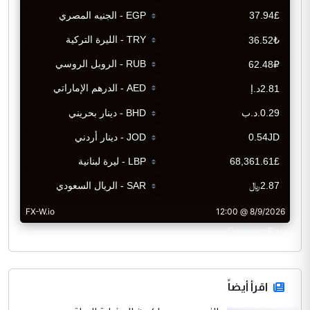
CurrencyRate
اقرأ أيضاً