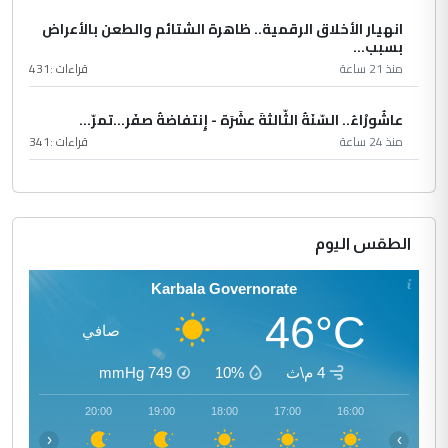
انهيار الأخلاق الرقمية.. ظاهرة الشتائم والطعن بالأعراض
بسبب...
منذ 21 ساعة
قراءات :
431
عاشُورْاءُ.. السّنَةُ الثّالثةَ عشَرَة - إِنتفاضةُ صفَر…تمرّ...
منذ 24 ساعة
قراءات :
341
الطقس اليوم
Karbala Governorate
46°C
صافي
4 م\ث
10%
749
mmHg
21:00
20:00
19:00
18:00
17:00
16:00
‹
›