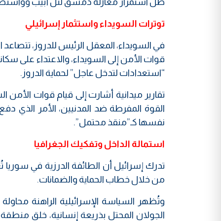
ظل استمرار مغازلة دمشق لتل أبيب وواشنطن، و
توترات السويداء واستثمار إسرائيلي
في السويداء، المعقل الرئيس للدروز، تتصاعد
قوات الأمن إلى السويداء، والاعتداء على سكان
“استعدادات لتدخل عاجل” لحماية الدروز.
تقارير ميدانية أشارت إلى قيام قوات الأمن ا
القوة المفرطة ضد المدنيين، الأمر الذي دفع ز
نفسها كـ”منقذ محتمل”.
استمالة الداخل وتفكيك الجغرافيا
تدرك إسرائيل أن الطائفة الدرزية في سوريا ت
من خلال خطاب الحماية والضمانات.
وتُظهر السياسة الإسرائيلية الراهنة محاولة
الجولان المحتل بذريعة إنسانية، خلق منطقة عا