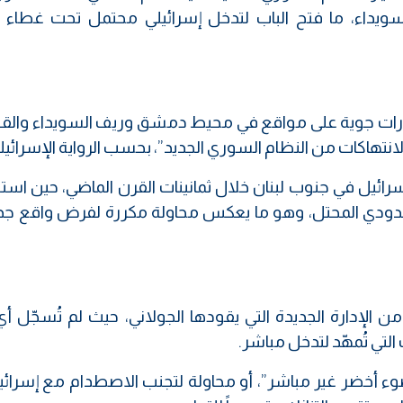
سويداء، ما فتح الباب لتدخل إسرائيلي محتمل تحت غطاء “
غارات جوية على مواقع في محيط دمشق وريف السويداء والقن
انتهاكات من النظام السوري الجديد”، بحسب الرواية الإسرائيلي
رائيل في جنوب لبنان خلال ثمانينات القرن الماضي، حين اس
لحدودي المحتل، وهو ما يعكس محاولة مكررة لفرض واقع جدي
ن الإدارة الجديدة التي يقودها الجولاني، حيث لم تُسجّل أ
لتي تُمهّد لتدخل مباشر.
ء أخضر غير مباشر”، أو محاولة لتجنب الاصطدام مع إسرائي