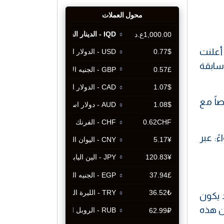
رة لهذه التحركات، فقد احتلت إسرائيل هضبة الجولان في 1967، ثم أعلنت
السابق دونالد ترامب في 2019، لتشكل “سابقة
اً مع
ً: عبر
 يكون
ن هذه