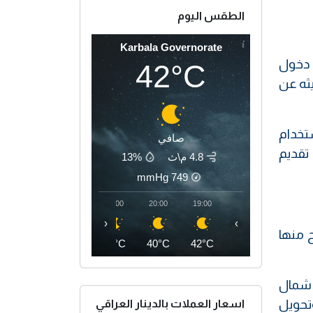
الطقس اليوم
Karbala Governorate
 دخول
42°C
يثه عن
ستخدام
صافي
 تقديم
4.8 م\ث
13%
mmHg
749
23:00
22:00
21:00
20:00
19:00
‹
›
ح منها
37°C
38°C
39°C
40°C
42°C
ي شمال
وتحويل
اسعار العملات بالدينار العراقي