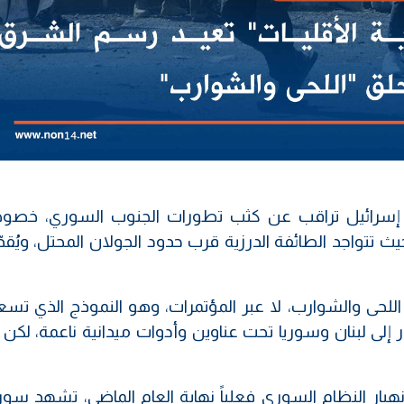
 الأزمة السورية عام 2011، ظلت إسرائيل تراقب عن كثب تطورات الجنوب السوري، خ
 تتواجد الطائفة الدرزية قرب حدود الجولان المحتل، ويُقدّ
للحى والشوارب، لا عبر المؤتمرات، وهو النموذج الذي تسعى
لى لبنان وسوريا تحت عناوين وأدوات ميدانية ناعمة، لكن ب
ار النظام السوري فعلياً نهاية العام الماضي، تشهد سوريا 