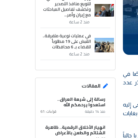
لتنويع منافذ التصدير
وتكشف تفاصيل المباحثات
مع إيران وأمر...
منذ 2 ساعة
في عمليات نوعية متفرقة..
القبض على 19 مطلوباً
للقضاء بـ 6 محافظات
منذ 2 ساعة
صوصًا في
ر عدد
المقالات
رسالة إلى شيعة العراق..
استعدوا يرحمكم الله
 إليه
منذ 14 دقيقة
قراءات :
61
غايات
انهيار الأخلاق الرقمية.. ظاهرة
الشتائم والطعن بالأعراض
حالياً