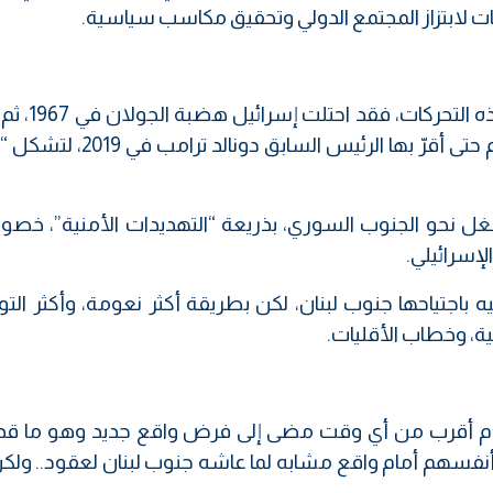
يات لابتزاز المجتمع الدولي وتحقيق مكاسب سياسية.
السوابق التاريخية تضيف بعداً أكثر خطو
ضمها عام 1981 في خطوة لم يعترف بها العالم حتى أقرّ بها الرئيس 
غل نحو الجنوب السوري، بذريعة “التهديدات الأمنية”، خصوص
إسرائيلي.
باجتياحها جنوب لبنان، لكن بطريقة أكثر نعومة، وأكثر التواء
ية، وخطاب الأقليات.
وم أقرب من أي وقت مضى إلى فرض واقع جديد وهو ما قد
أنفسهم أمام واقع مشابه لما عاشه جنوب لبنان لعقود.. ولك