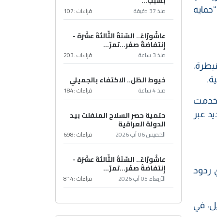
بسبب...
حماية
منذ 37 دقيقة
قراءات :
107
عاشُورْاءُ.. السّنَةُ الثّالثةَ عشَرَة -
إِنتفاضةُ صفَر…تمرّ...
منذ 3 ساعة
قراءات :
203
يطرة،
خيوط الظل.. الاكتفاء بالجميلي
ة.
منذ 4 ساعة
قراءات :
184
تخدمت
د عبر
حتمية حصر السلاح المنفلت بيد
الدولة العراقية
الخميس 06 آب 2026
قراءات :
698
عاشُورْاءُ.. السّنَةُ الثّالثةَ عشَرَة -
إِنتفاضةُ صفَر…تمرّ...
ي ردود
الأربعاء 05 آب 2026
قراءات :
814
ل، في