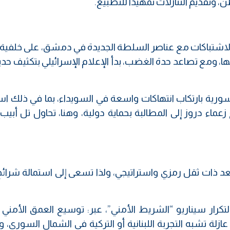
تقديم التنازلات تمهيداً للتطبيع.
 الاشتباكات مع عناصر السلطة الجديدة في دمشق، على خلفية
ها، ومع تصاعد حدة الغضب، بدأ الإعلام الإسرائيلي بتكثيف حد
لسورية بارتكاب انتهاكات واسعة في السويداء، بما في ذلك ا
عماء دروز إلى المطالبة بحماية دولية، وهنا، تحاول تل أبيب
ُعد ذات ثقل رمزي واستراتيجي، ولذا تسعى إلى استمالة شرائ
 لتكرار سيناريو “الشريط الأمني”، عبر: توسيع العمق الأمن
زلة تشبه التجربة اللبنانية أو التركية في الشمال السوري، 