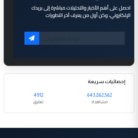
إحصائيات سريعة
4912
643,862,562
مشاهدة
تعليق