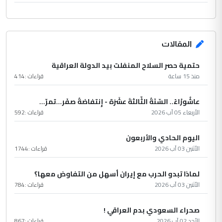
المقالات
حتمية حصر السلاح المنفلت بيد الدولة العراقية
منذ 15 ساعة
قراءات :
414
عاشُورْاءُ.. السّنَةُ الثّالثةَ عشَرَة - إِنتفاضةُ صفَر…تمرّ...
الأربعاء 05 آب 2026
قراءات :
592
اليوم الحادي والأربعون
الأثنين 03 آب 2026
قراءات :
1744
لماذا تبدو الحرب مع إيران أسهل من التفاوض معها؟
الأثنين 03 آب 2026
قراءات :
784
صحراء السعودي بدم العراقي !
الأحد 02 آب 2026
قراءات :
867