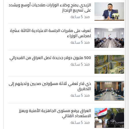
الزيدي يمنح وكلاء الوزارات صلاحيات أوسع ويشدد
5
حيدر عاشور
على تسريع الإنجاز
التعليق : تحياتي لك استاذ حامدتركان. كلام
منذ 5 ساعة
دقيق ومسؤول؛ فالاستثمار الحقيقي للإنسان
وثروات البلد يعتمد على الكفاءة ...
تعرف على مقررات الجلسة الاعتيادية الثالثة عشرة
بين الإهمال واغتصاب الأرض.. بلاد
لمجلس الوزراء
الموضوع :
الرافدين تعاني الجفاف والتصحر!!
منذ 5 ساعة
500 مليون دولار جديدة تصل العراق من الفيدرالي
منذ 5 ساعة
ذي قار تعفي ثلاثة مسؤولين صحيين وتحيلهم إلى
التحقيق
منذ 5 ساعة
العراق يرفع مستوى الجاهزية الأمنية ويعزز
الاستعداد القتالي
منذ 5 ساعة