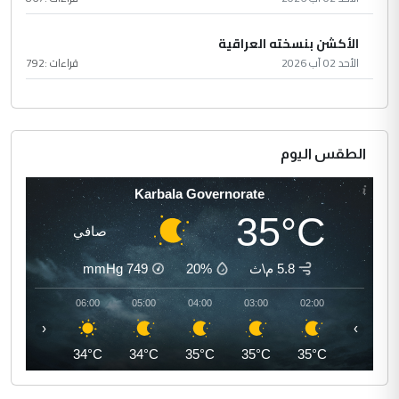
الأكشن بنسخته العراقية
الأحد 02 آب 2026
قراءات :
792
الطقس اليوم
Karbala Governorate
35°C
صافي
5.8 م\ث
20%
749
mmHg
07:00
06:00
05:00
04:00
03:00
02:00
‹
›
35°C
34°C
34°C
35°C
35°C
35°C