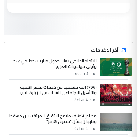
وزير الصحة يعفي مدير مستشفى الكرخ
الموضوع :
العام في بغداد
3
سردار
التعليق : واحد من عصابة علي ماما يسقط
جنسية الرافد الثالث للعراق ومن اصول عريقة
ابا فرات ...
آخر الاضافات
الجواهري يرد على صدام حسين سل
الاتحاد الخليجي يعلن جدول مباريات "خليجي 27"
الموضوع :
وأولى مواجهات العراق
مضجعيك يابن الزنا (نص كامل)
منذ 3 ساعة
4
سردار
(796) الف مستفيد من خدمات قسم التنمية
والتأهيل الاجتماعي للشباب في الزيارة الارب...
التعليق : واحد من عصابة علي ماما يسقط
منذ 4 ساعة
جنسية الرافد الثالث للعراق ومن اصول عريقة
ابا فرات ...
مصادر تكشف ملامح الاتفاق المرتقب بين مسقط
الجواهري يرد على صدام حسين سل
الموضوع :
وطهران بشأن "مضيق هرمز"
مضجعيك يابن الزنا (نص كامل)
منذ 4 ساعة