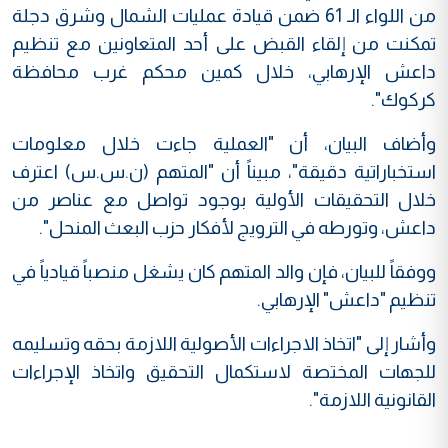
من اللواء الـ 61 ضمن قيادة عمليات الشمال وشرق دجلة
تمكنت من إلقاء القبض على أحد المتعاونين مع تنظيم
داعش الإرهابي، خلال كمين محكم غرب محافظة
كركوك".
وأضاف البيان، أن "العملية جاءت خلال معلومات
استخباراتية دقيقة"، مبيناً أن "المتهم (ن.س.س) اعترف
خلال التحقيقات الأولية بوجود تواصل مع عناصر من
داعش، وتورطه في الترويج لأفكار حزب البعث المنحل".
ووفقاً للبيان، فإن والد المتهم كان يشغل منصباً قيادياً في
تنظيم "داعش" الإرهابي.
وأشار إلى "اتخاذ الاجراءات الأصولية اللازمة بحقه وتسليمه
للجهات المختصة لاستكمال التحقيق واتخاذ الإجراءات
القانونية اللازمة".