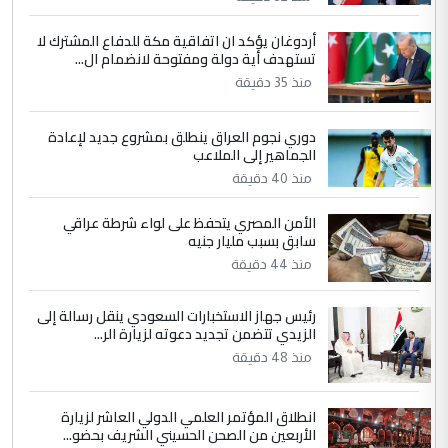
مضجعيك يابن الزنا (نص كامل)
أردوغان يؤكد ان اتفاقية مكة للدفاع المشترك لا
5
تستهدف أية دولة ومفتوحة لانضمام ال...
سردار
منذ 35 دقيقة
التعليق : واحد من عصابة علي ماما يسقط
جنسية الرافد الثالث للعراق ومن اصول عريقة
ابا فرات ...
دوري نجوم العراق ينطلق بمشروع جديد لإعادة
الجماهير إلى الملاعب
الجواهري يرد على صدام حسين سل
الموضوع :
منذ 40 دقيقة
مضجعيك يابن الزنا (نص كامل)
الأمن المصري يتحفظ على لواء شرطة عراقي
سابق بسبب مليار جنيه
منذ 44 دقيقة
رئيس جهاز الاستخبارات السعودي ينقل رسالة إلى
الزيدي تتضمن تجديد دعوته لزيارة الر...
منذ 48 دقيقة
انطلاق المؤتمر العلمي الدولي العاشر لزيارة
الأربعين من الصحن الحسيني الشريف بحضو...