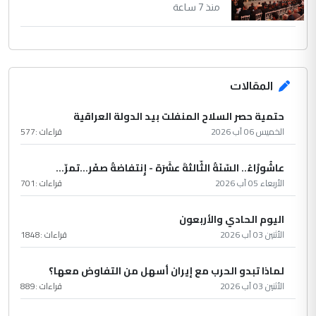
منذ 7 ساعة
المقالات
حتمية حصر السلاح المنفلت بيد الدولة العراقية
الخميس 06 آب 2026
قراءات :
577
عاشُورْاءُ.. السّنَةُ الثّالثةَ عشَرَة - إِنتفاضةُ صفَر…تمرّ...
الأربعاء 05 آب 2026
قراءات :
701
اليوم الحادي والأربعون
الأثنين 03 آب 2026
قراءات :
1848
لماذا تبدو الحرب مع إيران أسهل من التفاوض معها؟
الأثنين 03 آب 2026
قراءات :
889