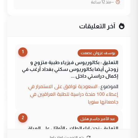
--
منذ 12 ساعة
آخر التعليقات
1
يوسف غزوان عصمت
التعليق : بكالوريوس فيزياء طبية متزوج و
زوجتي أيضا بكالوريوس سكني بغداد أرغب في
إكمال دراستي داخل ...
السعودية توافق على الاستمرار في
الموضوع :
إعطاء 100 منحة دراسية للطلبة العراقيين في
جامعاتها سنويا
2
عبد الأمير جاسم هليل
التعليق : نحن اباء الطلاب الأوائل على العراق
نتشرف بلقاء السيد احمد الصافي في العتبات
يتم التحديث اولا باول