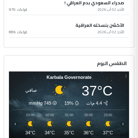
صحراء السعودي بدم العراقي !
الأحد 02 آب 2026
قراءات :
970
الأكشن بنسخته العراقية
الأحد 02 آب 2026
قراءات :
886
الطقس اليوم
Karbala Governorate
37°C
صافي
4.4 م\ث
19%
749
mmHg
04:00
03:00
02:00
01:00
00:00
23:00
‹
›
33°C
34°C
34°C
35°C
36°C
37°C