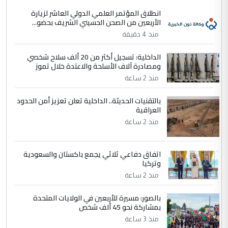
الاستماع للمدير ومغرفة ...
انطلاق المؤتمر العلمي الدولي العاشر لزيارة
الأربعين من الصحن الحسيني الشريف بحضو...
وزير الصحة يعفي مدير مستشفى الكرخ
الموضوع :
العام في بغداد
منذ 4 دقيقة
الداخلية: تسجيل أكثر من 20 ألف سلاح شخصي
4
ومصادرة آلاف الأسلحة والاعتدة خلال تموز
سردار
منذ 2 ساعة
التعليق : واحد من عصابة علي ماما يسقط
جنسية الرافد الثالث للعراق ومن اصول عريقة
بالتقنيات الحديثة.. الداخلية تعلن تعزيز أمن الحدود
ابا فرات ...
العراقية
الجواهري يرد على صدام حسين سل
الموضوع :
منذ 2 ساعة
مضجعيك يابن الزنا (نص كامل)
اتفاق دفاعي ثلاثي يجمع باكستان والسعودية
5
وتركيا
سردار
منذ 2 ساعة
التعليق : واحد من عصابة علي ماما يسقط
جنسية الرافد الثالث للعراق ومن اصول عريقة
بالصور: مسيرة للأربعين في الولايات المتحدة
ابا فرات ...
بمشاركة نحو 45 ألف شخص
الجواهري يرد على صدام حسين سل
الموضوع :
منذ 3 ساعة