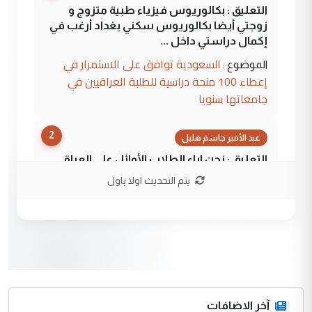
التعليق : بكالوريوس فيزياء طبية متزوج و
زوجتي أيضا بكالوريوس سكني بغداد أرغب في
إكمال دراستي داخل ...
السعودية توافق على الاستمرار في
الموضوع :
إعطاء 100 منحة دراسية للطلبة العراقيين في
جامعاتها سنويا
2
عبد الأمير جاسم هليل
التعليق : نحن اباء الطلاب الأوائل على العراق
نتشرف بلقاء السيد احمد الصافي في العتبات
يتم التحديث اولا باول
الحسنية لزرع ...
مكتب السيد احمد الصافي : لا يوجود
الموضوع :
لدينا اي حساب على الفيس بوك وتويتر
3
hadi
التعليق : قرار مستعجل جدا ولامصلحة فيه
آخر الاضافات
للوزاره ولا للمواطن القرار الصائب يكون بعد