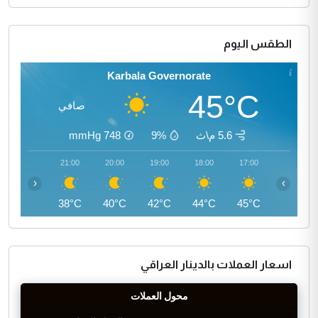
الطقس اليوم
Karbala Governorate
45°C
صافي
5.6 م\ث
9%
748
mmHg
22:00
21:00
20:00
19:00
18:00
17:00
‹
›
37°C
38°C
40°C
42°C
44°C
45°C
اسعار العملات بالدينار العراقي