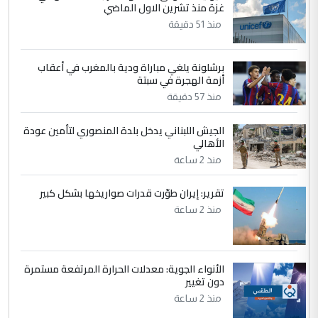
غزة منذ تشرين الاول الماضي
مضجعيك يابن الزنا (نص كامل)
منذ 51 دقيقة
4
سردار
برشلونة يلغي مباراة ودية بالمغرب في أعقاب
التعليق : واحد من عصابة علي ماما يسقط
أزمة الهجرة في سبتة
جنسية الرافد الثالث للعراق ومن اصول عريقة
منذ 57 دقيقة
ابا فرات ...
الجواهري يرد على صدام حسين سل
الموضوع :
الجيش اللبناني يدخل بلدة المنصوري لتأمين عودة
مضجعيك يابن الزنا (نص كامل)
الأهالي
منذ 2 ساعة
5
حيدر عاشور
تقرير: إيران طوّرت قدرات صواريخها بشكل كبير
التعليق : تحياتي لك استاذ حامدتركان. كلام
منذ 2 ساعة
دقيق ومسؤول؛ فالاستثمار الحقيقي للإنسان
وثروات البلد يعتمد على الكفاءة ...
بين الإهمال واغتصاب الأرض.. بلاد
الموضوع :
الأنواء الجوية: معدلات الحرارة المرتفعة مستمرة
الرافدين تعاني الجفاف والتصحر!!
دون تغيير
منذ 2 ساعة