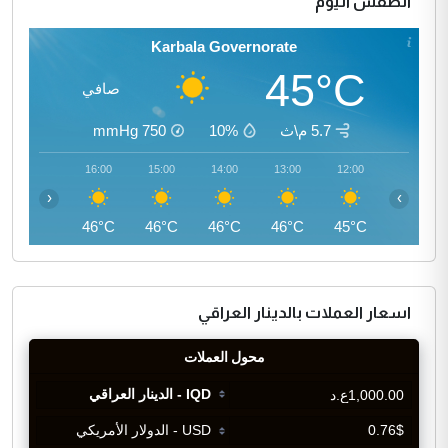
الطقس اليوم
Karbala Governorate
45°C
صافي
5.7 م\ث
10%
750
mmHg
17:00
16:00
15:00
14:00
13:00
12:00
‹
›
45°C
46°C
46°C
46°C
46°C
45°C
اسعار العملات بالدينار العراقي