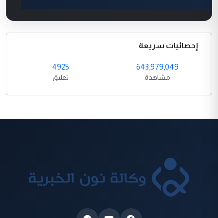
إحصائيات سريعة
4925
643,979,049
مشاهدة
تعليق