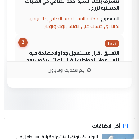
نتشرف بلقاء السيد احمد الصافي في العتبات
الحسنية لزرع ...
مكتب السيد احمد الصافي : لا يوجود
الموضوع :
لدينا اي حساب على الفيس بوك وتويتر
2
hadi
التعليق : قرار مستعجل جدا ولامصلحة فيه
للوزاره ولا للمواطن القرار الصائب يكون بعد
الاستماع للمدير ومغرفة ...
يتم التحديث اولا باول
وزير الصحة يعفي مدير مستشفى الكرخ
الموضوع :
العام في بغداد
3
سردار
التعليق : واحد من عصابة علي ماما يسقط
جنسية الرافد الثالث للعراق ومن اصول عريقة
ابا فرات ...
آخر الاضافات
الجواهري يرد على صدام حسين سل
اليونيسف توثق استشهاد قرابة 300 طفل في
الموضوع :