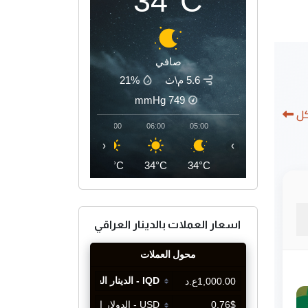
34°C
صافي
5.6 م\ث
21%
mmHg
749
كل
09:00
08:00
07:00
06:00
05:00
‹
›
39°C
36°C
35°C
34°C
34°C
اسعار العملات بالدينار العراقي