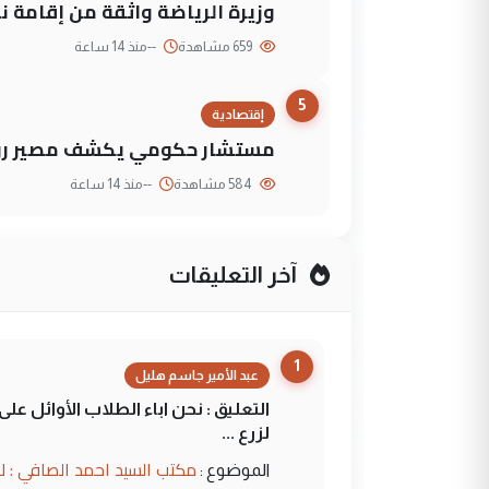
وزيرة الرياضة واثقة من إقامة نهائي كأس 
659 مشاهدة
--
منذ 14 ساعة
5
إقتصادية
مستشار حكومي يكشف مصير روا
584 مشاهدة
--
منذ 14 ساعة
آخر التعليقات
1
عبد الأمير جاسم هليل
التعليق : نحن اباء الطلاب الأوائل ع
لزرع ...
مكتب السيد احمد الصافي : ل
الموضوع :