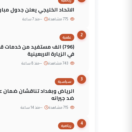
رياضية
الاتحاد الخليجي يعلن جدول مباريات "خليجي 27" وأ
775 مشاهدة
--
منذ 7 ساعة
2
علمية
(796) الف مستفيد من خدمات 
في الزيارة الاربعينية
743 مشاهدة
--
منذ 8 ساعة
3
سياسية
الرياض وبغداد تناقشان ضمان عد
ضد جيرانه
715 مشاهدة
--
منذ 14 ساعة
4
رياضية