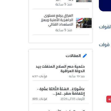
منذ 9 ساعة
العراق يرفع مستوى
الجاهزية الأمنية ويعزز
الاستعداد القتالي
لقوات
منذ 9 ساعة
واقع قوات
المقالات
حتمية حصر السلاح المنفلت بيد
الدولة العراقية
منذ 19 ساعة
قراءات :
437
عاشُورْاءُ.. السّنَةُ الثّالثةَ عشَرَة -
إِنتفاضةُ صفَر…تمرّ...
الأربعاء 05 آب 2026
قراءات :
609
ه