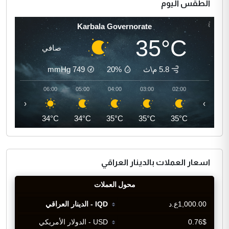
الطقس اليوم
Karbala Governorate
35°C
صافي
5.8 م\ث
20%
749
mmHg
07:00
06:00
05:00
04:00
03:00
02:00
‹
›
35°C
34°C
34°C
35°C
35°C
35°C
اسعار العملات بالدينار العراقي