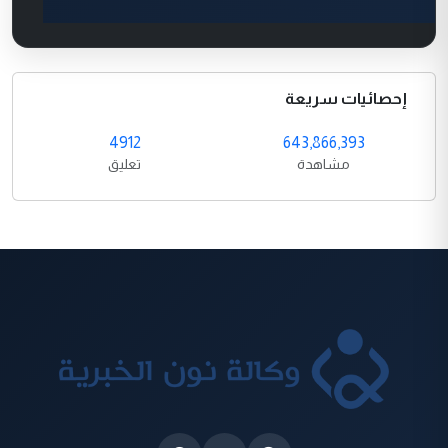
إحصائيات سريعة
4912
643,866,393
مشاهدة
تعليق