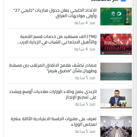
الجواهري يرد على صدام حسين سل
الاتحاد الخليجي يعلن جدول مباريات "خليجي 27"
الموضوع :
وأولى مواجهات العراق
مضجعيك يابن الزنا (نص كامل)
منذ 4 ساعة
4
سردار
(796) الف مستفيد من خدمات قسم التنمية
والتأهيل الاجتماعي للشباب في الزيارة الارب...
التعليق : واحد من عصابة علي ماما يسقط
منذ 4 ساعة
جنسية الرافد الثالث للعراق ومن اصول عريقة
ابا فرات ...
مصادر تكشف ملامح الاتفاق المرتقب بين مسقط
الجواهري يرد على صدام حسين سل
الموضوع :
وطهران بشأن "مضيق هرمز"
مضجعيك يابن الزنا (نص كامل)
منذ 5 ساعة
الزيدي يمنح وكلاء الوزارات صلاحيات أوسع ويشدد
5
حيدر عاشور
على تسريع الإنجاز
التعليق : تحياتي لك استاذ حامدتركان. كلام
منذ 5 ساعة
دقيق ومسؤول؛ فالاستثمار الحقيقي للإنسان
وثروات البلد يعتمد على الكفاءة ...
تعرف على مقررات الجلسة الاعتيادية الثالثة عشرة
بين الإهمال واغتصاب الأرض.. بلاد
لمجلس الوزراء
الموضوع :
الرافدين تعاني الجفاف والتصحر!!
منذ 5 ساعة