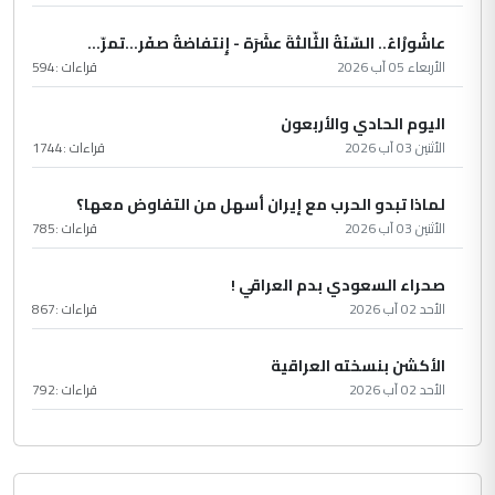
عاشُورْاءُ.. السّنَةُ الثّالثةَ عشَرَة - إِنتفاضةُ صفَر…تمرّ...
الأربعاء 05 آب 2026
قراءات :
594
اليوم الحادي والأربعون
الأثنين 03 آب 2026
قراءات :
1744
لماذا تبدو الحرب مع إيران أسهل من التفاوض معها؟
الأثنين 03 آب 2026
قراءات :
785
صحراء السعودي بدم العراقي !
الأحد 02 آب 2026
قراءات :
867
الأكشن بنسخته العراقية
الأحد 02 آب 2026
قراءات :
792