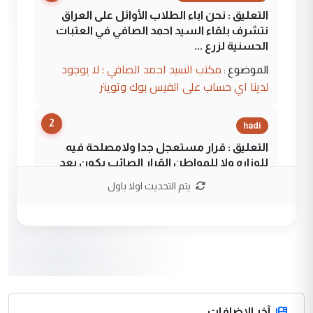
التعليق : نحن اباء الطلاب الأوائل على العراق
نتشرف بلقاء السيد احمد الصافي في العتبات
الحسنية لزرع ...
مكتب السيد احمد الصافي : لا يوجود
الموضوع :
لدينا اي حساب على الفيس بوك وتويتر
2
hadi
التعليق : قرار مستعجل جدا ولامصلحة فيه
للوزاره ولا للمواطن القرار الصائب يكون بعد
الاستماع للمدير ومغرفة ...
يتم التحديث اولا باول
وزير الصحة يعفي مدير مستشفى الكرخ
الموضوع :
العام في بغداد
3
سردار
التعليق : واحد من عصابة علي ماما يسقط
جنسية الرافد الثالث للعراق ومن اصول عريقة
ابا فرات ...
آخر الاضافات