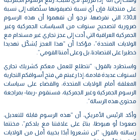
على منتجاتنا، فإن أي نسبة تضيفونها ستُضاف إلى نسبة
الـ30٪ التي نفرضها، نرجو أن تفهموا أن هذه الرسوم
ضرورية لتصحيح سنوات من السياسات الجمركية وغير
الجمركية العراقية التي أدت إلى عجز تجاري غير مستدام مع
الولايات المتحدة”، مؤكدا أن “هذا العجز يُشكّل تهديدا
خطيرا على اقتصادنا، بل وعلى أمننا القومي”.
واستطرد بالقول: “نتطلع للعمل معكم كشريك تجاري
لسنوات عديدة قادمة، إذا رغبتم في فتح أسواقكم التجارية
المغلقة أمام الولايات المتحدة، والقضاء على سياسات
الرسوم الجمركية وغير الجمركية، فسنقوم -ربما- بمراجعة
محتوى هذه الرسالة”.
وأكد الرئيس الأمريكي، أن “هذه الرسوم قابلة للتعديل،
صعودا أو هبوطا، بناءً على علاقتنا مع بلدكم”، مختتما
رسالته بالقول: “لن تشعروا أبدًا بخيبة أمل من الولايات