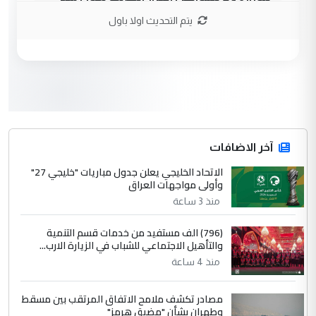
الاستماع للمدير ومغرفة ...
يتم التحديث اولا باول
وزير الصحة يعفي مدير مستشفى الكرخ
الموضوع :
العام في بغداد
3
سردار
التعليق : واحد من عصابة علي ماما يسقط
جنسية الرافد الثالث للعراق ومن اصول عريقة
ابا فرات ...
آخر الاضافات
الجواهري يرد على صدام حسين سل
الاتحاد الخليجي يعلن جدول مباريات "خليجي 27"
الموضوع :
وأولى مواجهات العراق
مضجعيك يابن الزنا (نص كامل)
منذ 3 ساعة
4
سردار
(796) الف مستفيد من خدمات قسم التنمية
والتأهيل الاجتماعي للشباب في الزيارة الارب...
التعليق : واحد من عصابة علي ماما يسقط
منذ 4 ساعة
جنسية الرافد الثالث للعراق ومن اصول عريقة
ابا فرات ...
مصادر تكشف ملامح الاتفاق المرتقب بين مسقط
الجواهري يرد على صدام حسين سل
الموضوع :
وطهران بشأن "مضيق هرمز"