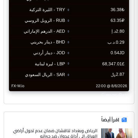
CurrencyRate
اقرأ أيضاً
الرياض وبغداد تناقشان ضمان عدم تحول أراضي
العراق إلى أداة عدوان ضد جيرانه