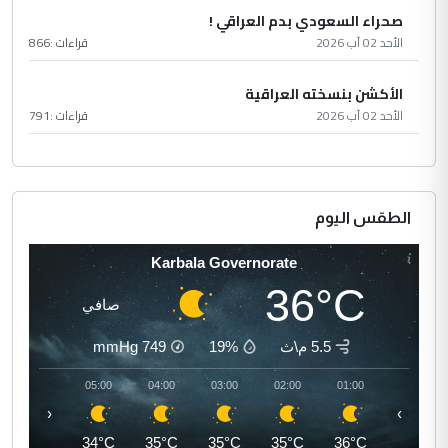
صحراء السعودي بدم العراقي !
الأحد 02 آب 2026
قراءات :
866
الأكشن بنسخته العراقية
الأحد 02 آب 2026
قراءات :
791
الطقس اليوم
Karbala Governorate
36°C
صافي
5.5 م\ث
19%
749
mmHg
06:00
05:00
04:00
03:00
02:00
01:00
‹
›
34°C
34°C
35°C
35°C
35°C
36°C