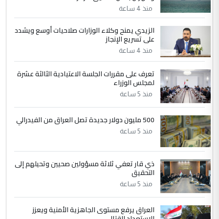
مضجعيك يابن الزنا (نص كامل)
منذ 4 ساعة
الزيدي يمنح وكلاء الوزارات صلاحيات أوسع ويشدد
5
حيدر عاشور
على تسريع الإنجاز
التعليق : تحياتي لك استاذ حامدتركان. كلام
منذ 4 ساعة
دقيق ومسؤول؛ فالاستثمار الحقيقي للإنسان
وثروات البلد يعتمد على الكفاءة ...
تعرف على مقررات الجلسة الاعتيادية الثالثة عشرة
بين الإهمال واغتصاب الأرض.. بلاد
لمجلس الوزراء
الموضوع :
الرافدين تعاني الجفاف والتصحر!!
منذ 5 ساعة
500 مليون دولار جديدة تصل العراق من الفيدرالي
منذ 5 ساعة
ذي قار تعفي ثلاثة مسؤولين صحيين وتحيلهم إلى
التحقيق
منذ 5 ساعة
العراق يرفع مستوى الجاهزية الأمنية ويعزز
الاستعداد القتالي