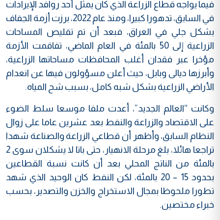
فيما يواجه قطاع الزراعة الذي كان يمثل أحد روافد الإيرادات
في السابق، تدهورا كبيرا، ومنذ عام 2022، برزت أزمة الجفاف
بشكل جلي في العراق، فبعد أن تم تقليص المساحات
الزراعية إلى 50 بالمئة في العام الماضي، تفاقمت الأزمة
مؤخرا عبر فقدان أغلب المحافظات مساحاتها الزراعية،
وأبرزها ديالى وبابل، حيث أعلن مسؤولون فيها عن انعدام
الأراضي الزراعية بشكل شبه كامل، بسبب شح المياه.
وكانت “العالم الجديد”، أعدت ملفا موسعا سلط الضوء
على الاقتصاد والزراعة والنفط بعد عشرين عاما على زوال
النظام السابق، وأظهر أن قطاعي الزراعة والصناعة شهدا
تراجعا هائلا، بلغ مرحلة الانهيار، حتى باتا لا يشكلان سوى 2
بالمئة من الناتج المحلي بعد أن كانت نسبة القطاعين
بحدود 15 – 20 بالمئة، لكن النفط كان الوحيد الذي شهد
تطورا ملحوظا بمجال الاستخراج والخزن والتصدير، بحسب
خبراء مختصين.