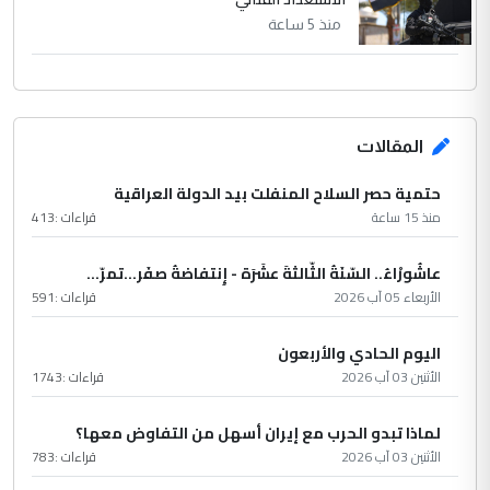
منذ 5 ساعة
المقالات
حتمية حصر السلاح المنفلت بيد الدولة العراقية
منذ 15 ساعة
قراءات :
413
عاشُورْاءُ.. السّنَةُ الثّالثةَ عشَرَة - إِنتفاضةُ صفَر…تمرّ...
الأربعاء 05 آب 2026
قراءات :
591
اليوم الحادي والأربعون
الأثنين 03 آب 2026
قراءات :
1743
لماذا تبدو الحرب مع إيران أسهل من التفاوض معها؟
الأثنين 03 آب 2026
قراءات :
783