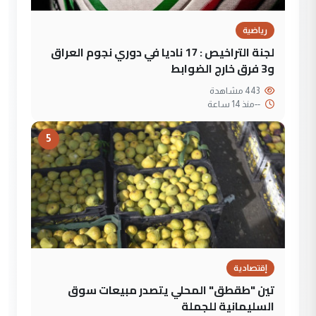
رياضية
لجنة التراخيص : 17 ناديا في دوري نجوم العراق
و3 فرق خارج الضوابط
443 مشاهدة
--
منذ 14 ساعة
5
إقتصادية
تين "طقطق" المحلي يتصدر مبيعات سوق
السليمانية للجملة