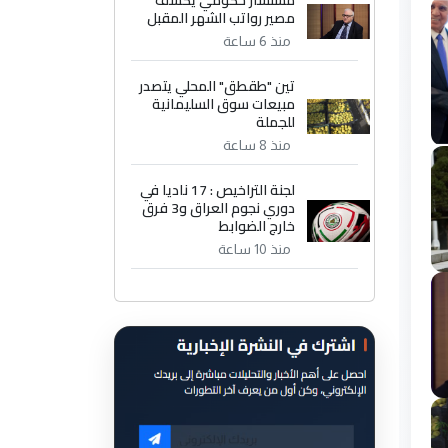
مستشار حكومي يكشف
مصير رواتب الشهر المقبل
منذ 6 ساعة
تين "طقطق" المحلي يتصدر
مبيعات سوق السليمانية
للجملة
منذ 8 ساعة
لجنة التراخيص : 17 ناديا في
دوري نجوم العراق و3 فرق
خارج الضوابط
منذ 10 ساعة