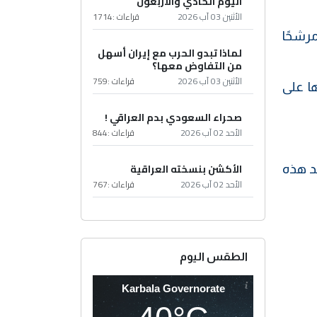
اليوم الحادي والأربعون
الأثنين 03 آب 2026
قراءات :
1714
راد، فقد بلغ عددهم 159 مرشحًا، توزعوا بين 51 مرشحًا للمقاعد العامة فقط، و25 مرشحًا
لماذا تبدو الحرب مع إيران أسهل
من التفاوض معها؟
الأثنين 03 آب 2026
قراءات :
759
ها على
صحراء السعودي بدم العراقي !
الأحد 02 آب 2026
قراءات :
844
الأكشن بنسخته العراقية
أربع سنوات)، وتُعد هذه
الأحد 02 آب 2026
قراءات :
767
الطقس اليوم
Karbala Governorate