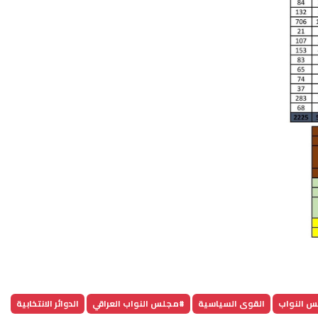
س النواب
القوى السياسية
#مجلس النواب العراقي
الدوائر الانتخابية