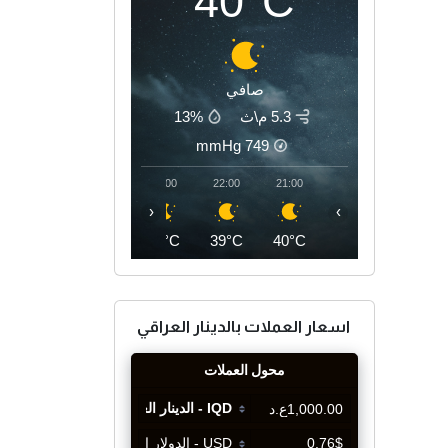
40°C
صافي
5.3 م\ث
13%
mmHg
749
01:00
00:00
23:00
22:00
21:00
‹
›
36°C
36°C
37°C
39°C
40°C
اسعار العملات بالدينار العراقي