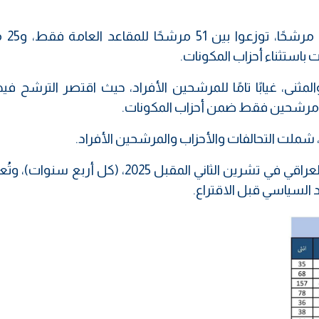
أما المرشحون الأف
مثنى، غيابًا تامًا للمرشحين الأفراد، حيث اقتصر الترشح في
ومن المقرر أن تجرى انتخابات مجلس النواب العراقي في تشرين الثاني المقبل 2025، (كل 
 السياسي قبل الاقتراع.