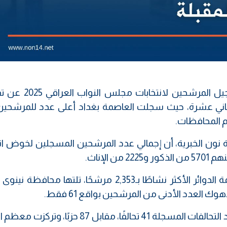
كشفت وثيقة رسمية صادرة عن نظام تسجيل المرشحي
الثماني عشرة، حيث سجلت العاصمة بغداد أعلى عدد للمرشحين،
 المحافظات.
ة نون الخبرية، أن إجمالي عدد المرشحين المسجلين لخوض انت
وفي ما يتعلق بتوزيع القوى السياسية، بلغ عدد التحالفات المسجلة 41 تحالفًا، مقابل 87 ح