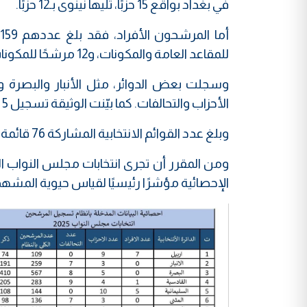
في بغداد بواقع 15 حزبًا، تليها نينوى بـ12 حزبًا.
للمقاعد العامة والمكونات، و12 مرشحًا للمكونات باستثناء أحزاب المكونات.
وسجلت بعض الدوائر، مثل الأنبار والبصرة وال
الأحزاب والتحالفات. كما بيّنت الوثيقة تسجيل 5 مرشحين فقط ضمن أحزاب المكونات.
وبلغ عدد القوائم الانتخابية المشاركة 76 قائمة، شملت التحالفات والأحزاب والمرشحين الأفراد.
الإحصائية مؤشرًا رئيسيًا لقياس حيوية المشهد