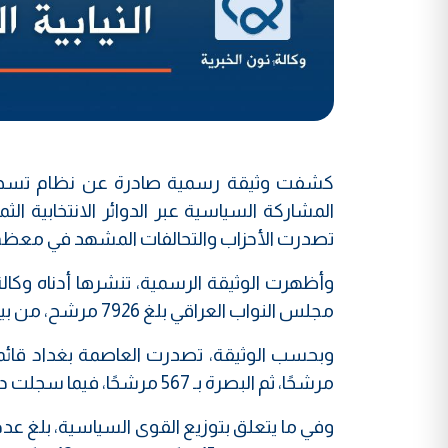
المشاركة السياسية عبر الدوائر الانتخابية 
تصدرت الأحزاب والتحالفات المشهد في معظم
وأظهرت الوثيقة الرسمية، تنشرها أدناه وكال
مجلس النواب العراقي بلغ 7926 مرشح، من بينهم 5701 من الذكور و2225 من الإناث.
مرشحًا، ثم البصرة بـ 567 مرشحًا، فيما سجلت دهوك العدد الأدنى من المرشحين بواقع 61 فقط.