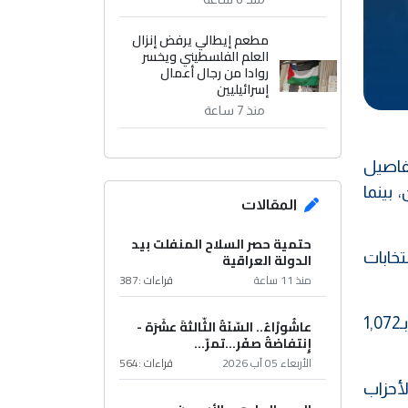
مطعم إيطالي يرفض إنزال
العلم الفلسطيني ويخسر
روادا من رجال أعمال
إسرائيليين
منذ 7 ساعة
ن لانتخابات مجلس النواب العراقي 2025 عن تفاصيل
 بينما
المقالات
حتمية حصر السلاح المنفلت بيد
خابات
الدولة العراقية
منذ 11 ساعة
قراءات :
387
وبحسب الوثيقة، تصدرت العاصمة بغداد قائمة الدوائر الأكثر نشاطًا بـ2,353 مرشحًا، تلتها محافظة نينوى بـ1,072
عاشُورْاءُ.. السّنَةُ الثّالثةَ عشَرَة -
إِنتفاضةُ صفَر…تمرّ...
الأربعاء 05 آب 2026
قراءات :
564
زبًا، وتركزت معظم الأحزاب