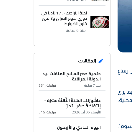
لجنة التراخيص : 17 ناديا في
دوري نجوم العراق و3 فرق
خارج الضوابط
منذ 6 ساعة
المقالات
ارتفاع
حتمية حصر السلاح المنفلت بيد
الدولة العراقية
منذ 7 ساعة
قراءات :
331
ن سعر السيارة، فيما يرى
عاشُورْاءُ.. السّنَةُ الثّالثةَ عشَرَة -
محلية.
إِنتفاضةُ صفَر…تمرّ...
الأربعاء 05 آب 2026
قراءات :
546
رسوم"،
اليوم الحادي والأربعون