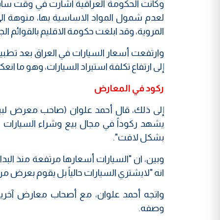
وكانت الحكومة العراقية اشارت في وقت سابق، إ
لعدم شمول المواد الاساسية بها، منوهة الى 
المروية، وقد ابلغت حكومة الاقليم بالقوائم الج
وارتفعت أسعار السيارات في العراق بعد تطبيق
إلى ارتفاع تكلفة استيراد السيارات، وهو ما ان
ركود في المعارض
إلى ذلك، قال أحمد علوان (صاحب معرض لبيع
يشهد ركوداً في مجال بيع وشراء السيارات بس
بشكل لافت".
وبين، ان "السيارات أسعارها مرتفعة منذ البداي
انه "لايشتري السيارات حالياً بل يقوم بعرض 
واتجه أحمد علوان، مع أصحاب معارض آخرين
وصفه.