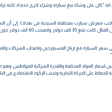
ريم خلف (32 عام)، فيؤكد، انه "كان على وشك بيع سيارته وشراء اخرى جديدة، لكنه 
صطفى الجبوري (38 عاما)، (صاحب معرض سيارت بمنطقة السيدية في بغداد)، إلى أن 
الجمركية للسيارة من نوع "تشارجر" على سبيل المثال كانت تبلغ 30 الف دولار
لى سعر السيارة مع ارباح المستوردين واصحاب الشركات وال
.
ن اسعار المواد المختلفة والقدرة الشرائية للمواطنين، وهو م
فاظ على الحركة التجارية وتجنب الركود الاقتصادي في البلا