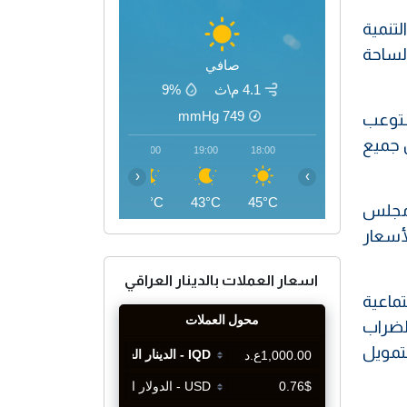
لتنمية
لساحة
صافي
4.1 م\ث
9%
mmHg
749
ستوعب
ل جميع
22:00
21:00
20:00
19:00
18:00
‹
›
39°C
40°C
41°C
43°C
45°C
ر مجلس
ة لأسعار
اسعار العملات بالدينار العراقي
ماعية
الضراب
 لتمويل