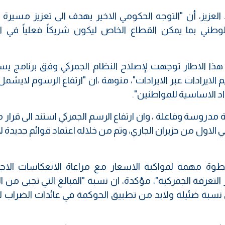
العزيز، أن "التوجه الحكومي الاخير يهدف الى تعزيز مسيرة ا
وطني بما يمكن القطاع الخاص ليكون شريكاً فعلياً في ا
 هذا الاطار توجهت لإصلاح النظام الجمركي وفق برنامج ي
الايرادات عبر الايرادات"، منوهة ،ان "ارتفاع الرسوم لايشم
اد الاساسية للمواطنين".
ة مدروسة وفاعلة ، وان ارتفاع الرسم الجمركي استند الى قرا
2 ودخل حيز التنفيذ في الاول من حزيران الجاري، وتم من خلاله اعتماد قوائم جديد
طوة مهمة لمواكبة الاسعار مع مراعاة الانعكاسات الاجت
لتعرفة الجمركية"، مؤكدة، ان نسبة "المبالغ التي تجبى من 
الى 3 بالمئة فقط وهي نسبة ضئيلة ولابد من تطبيق الحوكمة في عائدات الضراب