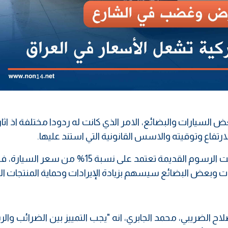
السيارات والبضائع، الامر الذي كانت له ردودا مختلفة اذ اثار 
فاع وتوقيته والاسس القانونية التي استند عليها.
وزادت رسوم السيارات بنسبة 50%، بعد ان كانت الرسوم القديمة تعتمد على نسبة 15% م
ت وبعض البضائع سيسهم بزيادة الإيرادات وحماية المنتجات ال
ح الضريبي، محمد الجابري، انه "يجب التمييز بين الضرائب وال