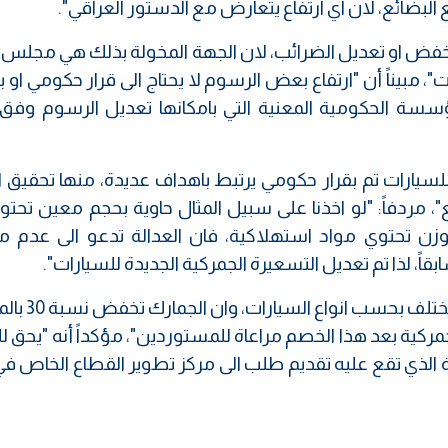
 البضائع، لان اي ارتفاع يتعارض مع الدستور العراقي".
و خفض او تعديل الضرائب، لان الجهة المخولة بذلك هي مجلس 
ناً أن "ارتفاع بعض الرسوم لا يحتاج الى قرار حكومي او بر
مؤسسة الحكومية المعنية التي بامكانها تعديل الرسوم وفق م
للسيارات تم بقرار حكومي يرتبط باهداف عديدة، منها تحقيق ا
"، مردفاً: "لو اخذنا على سبيل المثال حاوية بحجم معين تحت
زن تحتوي مواد استهلاكية، فان العدالة تدعو الى عدم م
اً، لذا تم تعديل التسعيرة الجمركية الجديدة للسيارات".
ونبه الجابري، إلى أن "تسعيرة رسوم الس
كية بعد هذا الخصم مراعاة للمستوردين"، مؤكداً أنه "يحق للت
ة الذي تقع عليه تقديم طلب الى مركز تطوير القطاع الخاص في