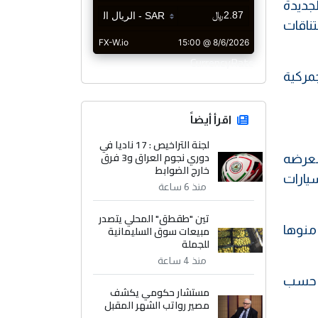
لجديدة
ناقات
CurrencyRate
جمركية
اقرأ أيضاً
لجنة التراخيص : 17 ناديا في
دوري نجوم العراق و3 فرق
معرضه
خارج الضوابط
يارات
منذ 6 ساعة
تين "طقطق" المحلي يتصدر
 منوها
مبيعات سوق السليمانية
للجملة
منذ 4 ساعة
" حسب
مستشار حكومي يكشف
مصير رواتب الشهر المقبل