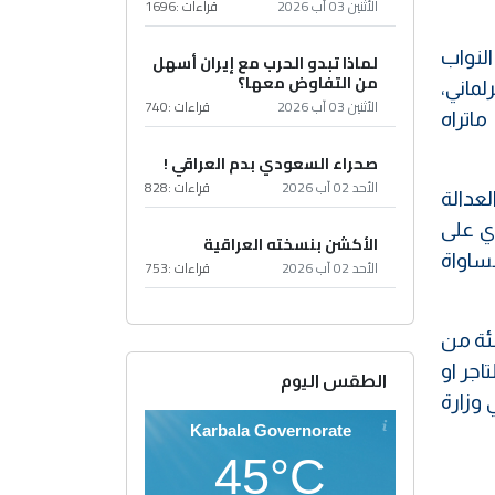
الأثنين 03 آب 2026
قراءات :
1696
النواب
لماذا تبدو الحرب مع إيران أسهل
من التفاوض معها؟
لماني،
الأثنين 03 آب 2026
قراءات :
740
اتراه
صحراء السعودي بدم العراقي !
الأحد 02 آب 2026
قراءات :
828
لعدالة
وي على
الأكشن بنسخته العراقية
ساواة
الأحد 02 آب 2026
قراءات :
753
يارات تختلف بحسب انواع السيارات، وان الجمارك تخفض نسبة 30 بالمئة من
اجر او
الطقس اليوم
 وزارة
Karbala Governorate
45°C