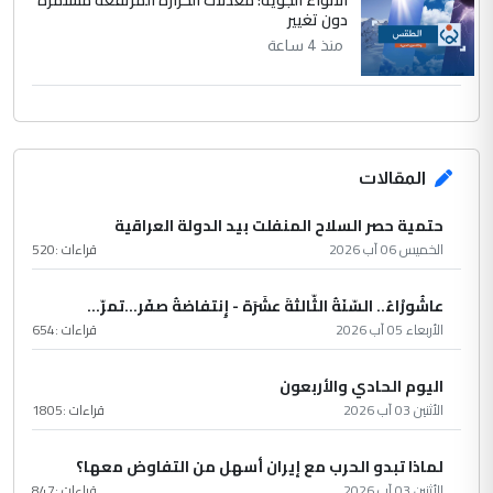
الأنواء الجوية: معدلات الحرارة المرتفعة مستمرة
دون تغيير
منذ 4 ساعة
المقالات
حتمية حصر السلاح المنفلت بيد الدولة العراقية
الخميس 06 آب 2026
قراءات :
520
عاشُورْاءُ.. السّنَةُ الثّالثةَ عشَرَة - إِنتفاضةُ صفَر…تمرّ...
الأربعاء 05 آب 2026
قراءات :
654
اليوم الحادي والأربعون
الأثنين 03 آب 2026
قراءات :
1805
لماذا تبدو الحرب مع إيران أسهل من التفاوض معها؟
الأثنين 03 آب 2026
قراءات :
847