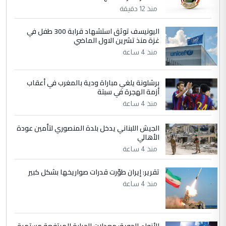
مضجعيك يابن الزنا (نص كامل)
منذ 12 دقيقة
5
اليونيسف توثق استشهاد قرابة 300 طفل في
حيدر عاشور
غزة منذ تشرين الاول الماضي
التعليق : تحياتي لك استاذ حامدتركان. كلام
منذ 4 ساعة
دقيق ومسؤول؛ فالاستثمار الحقيقي للإنسان
وثروات البلد يعتمد على الكفاءة ...
برشلونة يلغي مباراة ودية بالمغرب في أعقاب
بين الإهمال واغتصاب الأرض.. بلاد
الموضوع :
أزمة الهجرة في سبتة
الرافدين تعاني الجفاف والتصحر!!
منذ 4 ساعة
الجيش اللبناني يدخل بلدة المنصوري لتأمين عودة
الأهالي
منذ 4 ساعة
تقرير: إيران طوّرت قدرات صواريخها بشكل كبير
منذ 4 ساعة