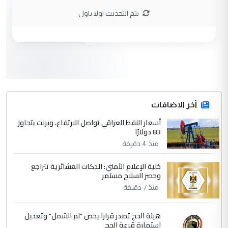
الاستماع للمدير ومغرفة ...
يتم التحديث اولا باول
وزير الصحة يعفي مدير مستشفى الكرخ
الموضوع :
العام في بغداد
3
سردار
التعليق : واحد من عصابة علي ماما يسقط
جنسية الرافد الثالث للعراق ومن اصول عريقة
ابا فرات ...
آخر الاضافات
الجواهري يرد على صدام حسين سل
أسعار النفط العراقي تواصل الارتفاع، وبرنت يتجاوز
الموضوع :
83 دولارًا
مضجعيك يابن الزنا (نص كامل)
منذ 4 دقيقة
4
سردار
خلية الإعلام الأمني: الدكات العشائرية تتراجع
وحصر السلاح مستمر
التعليق : واحد من عصابة علي ماما يسقط
منذ 7 دقيقة
جنسية الرافد الثالث للعراق ومن اصول عريقة
ابا فرات ...
الجواهري يرد على صدام حسين سل
هيئة الحج تصدر قرارا يخص "لم الشمل" وتعديل
الموضوع :
استمارة قرعة الحج