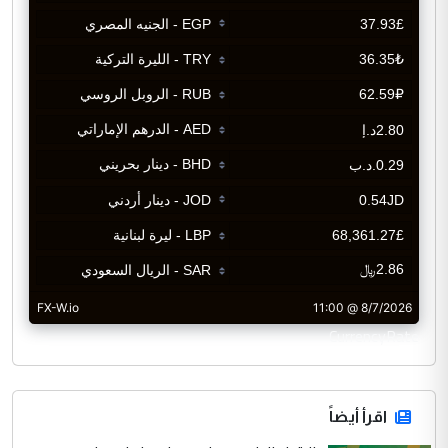
CurrencyRate
اقرأ أيضاً