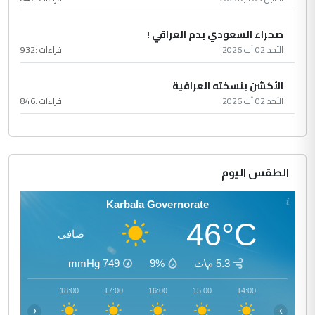
صحراء السعودي بدم العراقي !
الأحد 02 آب 2026
قراءات :
932
الأكشن بنسخته العراقية
الأحد 02 آب 2026
قراءات :
846
الطقس اليوم
Karbala Governorate
46°C
صافي
5.3 م\ث
9%
749
mmHg
19:00
18:00
17:00
16:00
15:00
14:00
‹
›