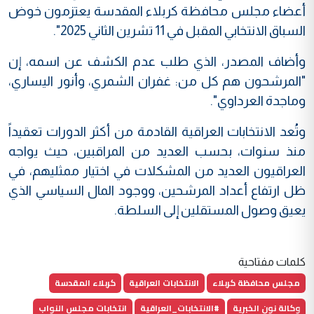
أعضاء مجلس محافظة كربلاء المقدسة يعتزمون خوض
السباق الانتخابي المقبل في 11 تشرين الثاني 2025".
وأضاف المصدر، الذي طلب عدم الكشف عن اسمه، إن
"المرشحون هم كل من: غفران الشمري، وأنور اليساري،
وماجدة العرداوي".
وتُعد الانتخابات العراقية القادمة من أكثر الدورات تعقيداً
منذ سنوات، بحسب العديد من المراقبين، حيث يواجه
العراقيون العديد من المشكلات في اختيار ممثليهم، في
ظل ارتفاع أعداد المرشحين، ووجود المال السياسي الذي
يعيق وصول المستقلين إلى السلطة.
كلمات مفتاحية
مجلس محافظة كربلاء
الانتخابات العراقية
كربلاء المقدسة
وكالة نون الخبرية
#الانتخابات_العراقية
انتخابات مجلس النواب