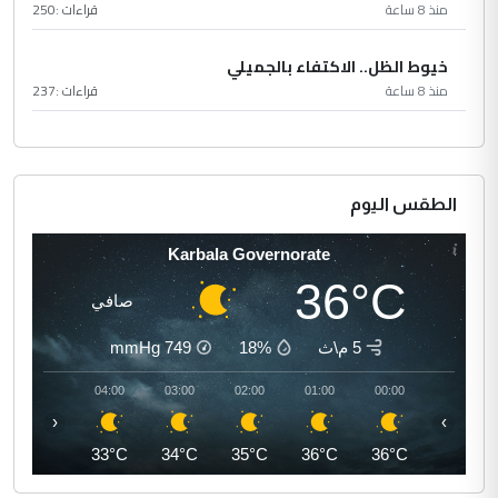
منذ 8 ساعة
قراءات :
250
خيوط الظل.. الاكتفاء بالجميلي
منذ 8 ساعة
قراءات :
237
الطقس اليوم
Karbala Governorate
36°C
صافي
5 م\ث
18%
749
mmHg
05:00
04:00
03:00
02:00
01:00
00:00
‹
›
32°C
33°C
34°C
35°C
36°C
36°C