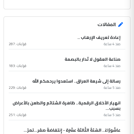
المقالات
إعادة تعريف الإرهاب ..
منذ 4 ساعة
قراءات :
287
صناعة العقول لا تُدار بالبصمة
منذ 4 ساعة
قراءات :
183
رسالة إلى شيعة العراق.. استعدوا يرحمكم الله
منذ 5 ساعة
قراءات :
229
انهيار الأخلاق الرقمية.. ظاهرة الشتائم والطعن بالأعراض
بسبب...
منذ 5 ساعة
قراءات :
251
عاشُورْاءُ.. السّنَةُ الثّالثةَ عشَرَة - إِنتفاضةُ صفَر…تمرّ...