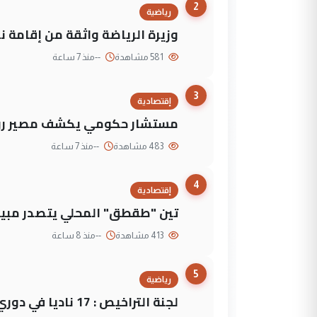
2
رياضية
وزيرة الرياضة واثقة من إقامة نهائي كأس 
581 مشاهدة
--
منذ 7 ساعة
3
إقتصادية
مستشار حكومي يكشف مصير روا
483 مشاهدة
--
منذ 7 ساعة
4
إقتصادية
تين "طقطق" المحلي يتصدر مبيع
413 مشاهدة
--
منذ 8 ساعة
5
رياضية
لجنة التراخيص : 17 ناديا في دوري نجوم العراق و3 فرق خارج الضوابط