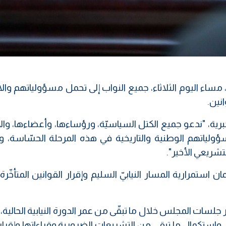
ء اليوم الثلاثاء، جميع النواب إلى تحمل مسؤولياتهم والا
انين.
برية، "ندعو جميع الكتل السياسيّة، ورؤساءها، وأعضاءها، وا
لياتهم الوطنية والتاريخية في هذه المرحلة الحسّاسة، 
شريعي الأخير".
استمرارية المسار النيابيّ السليم وإقرار القوانين المتأخّر
جلسات المجلس خلال ما تبقّى من عمر الدورة النيابية الحالية
ار، واستكمال ما تبقى من التشريعات الضرورية وقراءاتها وإقراره