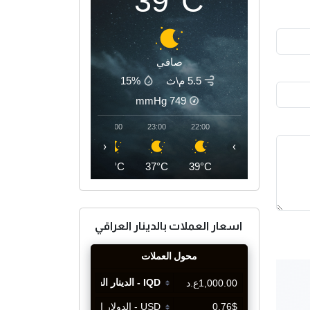
39°C
صافي
5.5 م\ث
15%
mmHg
749
02:00
01:00
00:00
23:00
22:00
‹
›
35°C
36°C
36°C
37°C
39°C
اسعار العملات بالدينار العراقي