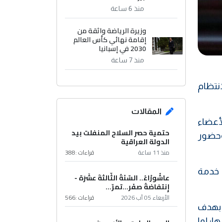
منذ 6 ساعة
وزيرة الرياضة واثقة من
إقامة نهائي كأس العالم
2030 في إسبانيا
منذ 7 ساعة
نتظام
المقالات
لأعضاء
حتمية حصر السلاح المنفلت بيد
وحضور
الدولة العراقية
منذ 11 ساعة
قراءات :
388
ة خدمة
عاشُورْاءُ.. السّنَةُ الثّالثةَ عشَرَة -
إِنتفاضةُ صفَر…تمرّ...
الأربعاء 05 آب 2026
قراءات :
566
، بهدف
ا؛ لما