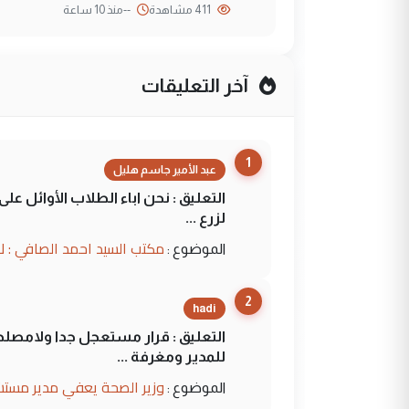
411 مشاهدة
--
منذ 10 ساعة
آخر التعليقات
1
عبد الأمير جاسم هليل
التعليق : نحن اباء الطلاب الأوائل ع
لزرع ...
مكتب السيد احمد الصافي : ل
الموضوع :
2
hadi
التعليق : قرار مستعجل جدا ولامصلحة
للمدير ومغرفة ...
وزير الصحة يعفي مدير مستش
الموضوع :