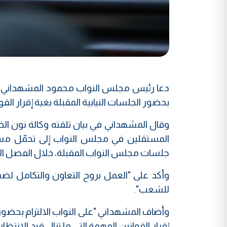
دعا رئيس مجلس النواب محمود المشهداني، مسا
بحضور الجلسات النيابية المقبلة بغية إقرار القو
وقال المشهداني في بيان تلقته وكالة نون الخ
المستقلين في مجلس النواب إلى تحمّل مسؤو
جلسات مجلس النواب المقبلة، خلال الفصل الت
وأكد على "العمل بروح التعاون والتكامل لضمان 
للشعب".
وأضاف المشهداني "على النواب الالتزام بحضور 
إقرار القوانين المهمة التي ما تزال قيد الانتظ