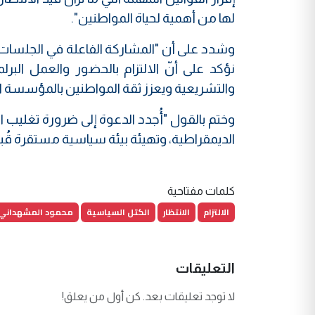
لها من أهمية لحياة المواطنين".
وشدد على أن "المشاركة الفاعلة في الجلسات وا
نؤكد على أنّ الالتزام بالحضور والعمل البر
والتشريعية ويعزز ثقة المواطنين بالمؤسسة ا
وختم بالقول "أُجدد الدعوة إلى ضرورة تغليب ال
الديمقراطية، وتهيئة بيئة سياسية مستقرة قُبيل
كلمات مفتاحية
الالتزام
الانتظار
الكتل السياسية
محمود المشهداني
التعليقات
لا توجد تعليقات بعد. كن أول من يعلق!