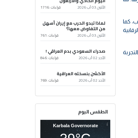
اليوم الحادي والأربعون
الأثنين 03 آب 2026
قراءات :
1716
ب، كما
لماذا تبدو الحرب مع إيران أسهل
من التفاوض معها؟
قابية
الأثنين 03 آب 2026
قراءات :
761
صحراء السعودي بدم العراقي !
لتجربة
الأحد 02 آب 2026
قراءات :
846
الأكشن بنسخته العراقية
الأحد 02 آب 2026
قراءات :
769
الطقس اليوم
Karbala Governorate