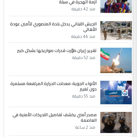
أزمة الهجرة في سبتة
جنسية الرافد الثالث للعراق ومن اصول عريقة
منذ 42 دقيقة
ابا فرات ...
الجواهري يرد على صدام حسين سل
الموضوع :
الجيش اللبناني يدخل بلدة المنصوري لتأمين عودة
مضجعيك يابن الزنا (نص كامل)
الأهالي
منذ 46 دقيقة
5
حيدر عاشور
تقرير: إيران طوّرت قدرات صواريخها بشكل كبير
التعليق : تحياتي لك استاذ حامدتركان. كلام
منذ 52 دقيقة
دقيق ومسؤول؛ فالاستثمار الحقيقي للإنسان
وثروات البلد يعتمد على الكفاءة ...
بين الإهمال واغتصاب الأرض.. بلاد
الموضوع :
الأنواء الجوية: معدلات الحرارة المرتفعة مستمرة
الرافدين تعاني الجفاف والتصحر!!
دون تغيير
منذ 55 دقيقة
مصدر أمني يكشف تفاصيل التحركات الأمنية في
العاصمة
منذ 2 ساعة