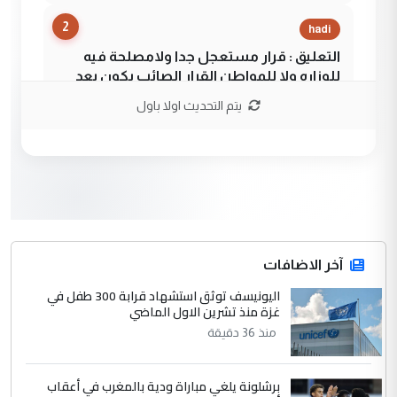
2
hadi
التعليق : قرار مستعجل جدا ولامصلحة فيه
للوزاره ولا للمواطن القرار الصائب يكون بعد
الاستماع للمدير ومغرفة ...
يتم التحديث اولا باول
وزير الصحة يعفي مدير مستشفى الكرخ
الموضوع :
العام في بغداد
3
سردار
التعليق : واحد من عصابة علي ماما يسقط
جنسية الرافد الثالث للعراق ومن اصول عريقة
ابا فرات ...
آخر الاضافات
الجواهري يرد على صدام حسين سل
اليونيسف توثق استشهاد قرابة 300 طفل في
الموضوع :
غزة منذ تشرين الاول الماضي
مضجعيك يابن الزنا (نص كامل)
منذ 36 دقيقة
4
سردار
برشلونة يلغي مباراة ودية بالمغرب في أعقاب
التعليق : واحد من عصابة علي ماما يسقط