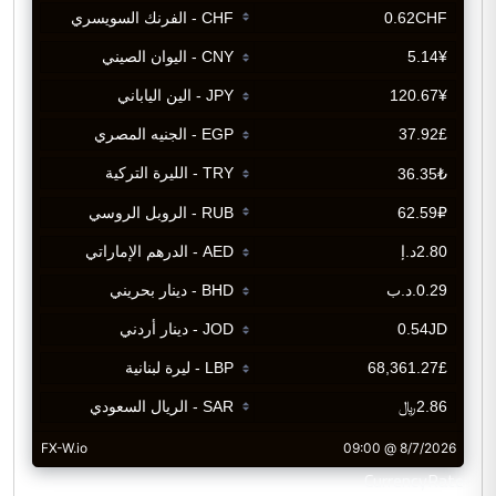
CurrencyRate