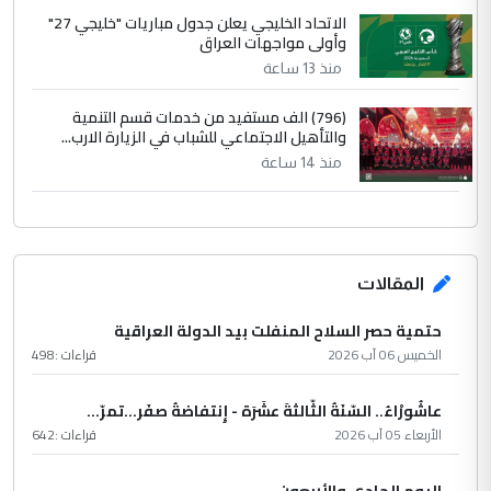
الاتحاد الخليجي يعلن جدول مباريات "خليجي 27"
وأولى مواجهات العراق
منذ 13 ساعة
(796) الف مستفيد من خدمات قسم التنمية
والتأهيل الاجتماعي للشباب في الزيارة الارب...
منذ 14 ساعة
المقالات
حتمية حصر السلاح المنفلت بيد الدولة العراقية
الخميس 06 آب 2026
قراءات :
498
عاشُورْاءُ.. السّنَةُ الثّالثةَ عشَرَة - إِنتفاضةُ صفَر…تمرّ...
الأربعاء 05 آب 2026
قراءات :
642