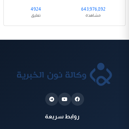
4924
643,976,892
مشاهدة
تعليق
روابط سريعة