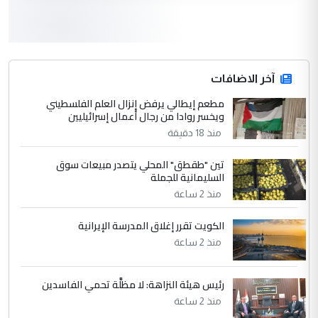
3
سردار
التعليق : واحد من عصابة علي ماما يسقط
جنسية الرافد الثالث للعراق ومن اصول عريقة
ابا فرات ...
آخر الاضافات
الجواهري يرد على صدام حسين سل
مطعم إيطالي يرفض إنزال العلم الفلسطيني
الموضوع :
ويخسر روادا من رجال أعمال إسرائيليين
مضجعيك يابن الزنا (نص كامل)
منذ 18 دقيقة
4
سردار
تين "طقطق" المحلي يتصدر مبيعات سوق
السليمانية للجملة
التعليق : واحد من عصابة علي ماما يسقط
منذ 2 ساعة
جنسية الرافد الثالث للعراق ومن اصول عريقة
ابا فرات ...
الكويت تقرر إغلاق المدرسة الإيرانية
الجواهري يرد على صدام حسين سل
الموضوع :
منذ 2 ساعة
مضجعيك يابن الزنا (نص كامل)
رئيس هيئة النزاهة: لا مظلَّة تحمي الفاسدين
5
حيدر عاشور
منذ 2 ساعة
التعليق : تحياتي لك استاذ حامدتركان. كلام