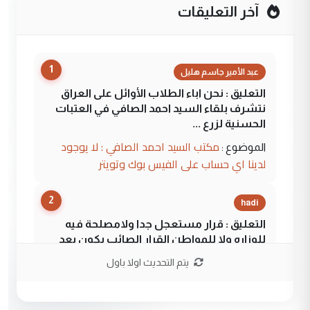
آخر التعليقات
1
عبد الأمير جاسم هليل
التعليق : نحن اباء الطلاب الأوائل على العراق
نتشرف بلقاء السيد احمد الصافي في العتبات
الحسنية لزرع ...
مكتب السيد احمد الصافي : لا يوجود
الموضوع :
لدينا اي حساب على الفيس بوك وتويتر
2
hadi
التعليق : قرار مستعجل جدا ولامصلحة فيه
للوزاره ولا للمواطن القرار الصائب يكون بعد
الاستماع للمدير ومغرفة ...
يتم التحديث اولا باول
وزير الصحة يعفي مدير مستشفى الكرخ
الموضوع :
العام في بغداد