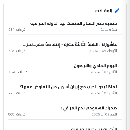
المقالات
حتمية حصر السلاح المنفلت بيد الدولة العراقية
منذ 4 ساعة
قراءات :
231
عاشُورْاءُ.. السّنَةُ الثّالثةَ عشَرَة - إِنتفاضةُ صفَر…تمرّ...
الأربعاء 05 آب 2026
قراءات :
528
اليوم الحادي والأربعون
الأثنين 03 آب 2026
قراءات :
1678
لماذا تبدو الحرب مع إيران أسهل من التفاوض معها؟
الأثنين 03 آب 2026
قراءات :
723
صحراء السعودي بدم العراقي !
الأحد 02 آب 2026
قراءات :
808
الأكشن بنسخته العراقية