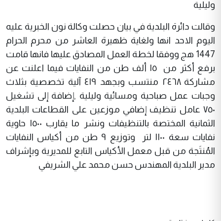
وليلية
وقالت دائرة البلدية في بيان حصلت وكالة نون الخبرية عليه
اليوم الاحد انها ولغاية ظهيرة العاشر من محرم الحرام
1447 هج ووفقا لخطة العمل المصادق عليها فانها قامت
برفع أكثر من ١٥ ألف طن من النفايات فيما اعلنت عن
مشاركة ٢٤٦٨ منتسب وبجهد ٤١٩ آلية تخصصية بثلاث
وجبات عمل صباحية ومسائية وليلية ,إضافة إلى تشغيل
٧٥٠ عامل تنظيف إضافي موزعين على القطاعات البلدية
الثمانية المختصة بالتنظيفات ونشر ما يقارب ١٥٠٠ حاوية
نفايات سعة ١١٠٠ لتر وتوزيع ٩ طن من أكياس النفايات
المُنتَجة من قبل معمل الأكياس التابع للمديرية وبإشراف
مدير البلدية المهندس حسن محمد علي الشريفي