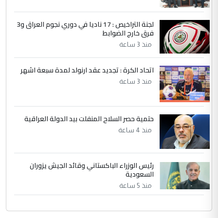
دقيق ومسؤول؛ فالاستثمار الحقيقي للإنسان
وثروات البلد يعتمد على الكفاءة ...
لجنة التراخيص : 17 ناديا في دوري نجوم العراق و3
فرق خارج الضوابط
بين الإهمال واغتصاب الأرض.. بلاد
الموضوع :
الرافدين تعاني الجفاف والتصحر!!
منذ 3 ساعة
اتحاد الكرة : تجديد عقد ارنولد لمدة سبعة اشهر
منذ 3 ساعة
حتمية حصر السلاح المنفلت بيد الدولة العراقية
منذ 4 ساعة
رئيس الوزراء الباكستاني وقائد الجيش يزوران
السعودية
منذ 5 ساعة