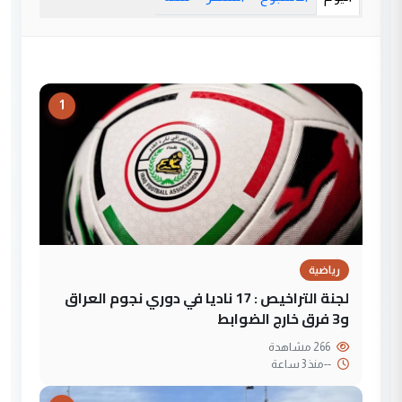
1
رياضية
لجنة التراخيص : 17 ناديا في دوري نجوم العراق
و3 فرق خارج الضوابط
266 مشاهدة
--
منذ 3 ساعة