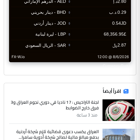
CurrencyRate
اقرأ أيضاً
لجنة التراخيص : 17 ناديا في دوري نجوم العراق و3
فرق خارج الضوابط
منذ 3 ساعة
العراق يكسب دعوى قضائية تلزم شركة أردنية
بدفع مبالغ مالية لصالح شركة أدوية سامرا...