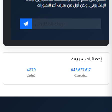
إحصائيات سريعة
4879
643,627,617
مشاهدة
تعليق