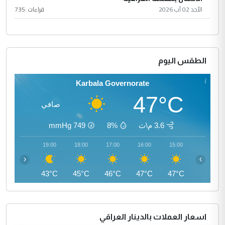
الأحد 02 آب 2026
قراءات :
735
الطقس اليوم
Karbala Governorate
47°C
صافي
3.6 م\ث
8%
749
mmHg
20:00
19:00
18:00
17:00
16:00
15:00
‹
›
41°C
43°C
45°C
46°C
47°C
47°C
اسعار العملات بالدينار العراقي