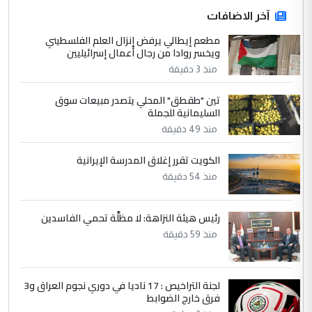
ابا فرات ...
آخر الاضافات
الجواهري يرد على صدام حسين سل
مطعم إيطالي يرفض إنزال العلم الفلسطيني
الموضوع :
ويخسر روادا من رجال أعمال إسرائيليين
مضجعيك يابن الزنا (نص كامل)
منذ 3 دقيقة
4
سردار
تين "طقطق" المحلي يتصدر مبيعات سوق
السليمانية للجملة
التعليق : واحد من عصابة علي ماما يسقط
منذ 49 دقيقة
جنسية الرافد الثالث للعراق ومن اصول عريقة
ابا فرات ...
الكويت تقرر إغلاق المدرسة الإيرانية
الجواهري يرد على صدام حسين سل
الموضوع :
منذ 54 دقيقة
مضجعيك يابن الزنا (نص كامل)
رئيس هيئة النزاهة: لا مظلَّة تحمي الفاسدين
5
حيدر عاشور
منذ 59 دقيقة
التعليق : تحياتي لك استاذ حامدتركان. كلام
دقيق ومسؤول؛ فالاستثمار الحقيقي للإنسان
وثروات البلد يعتمد على الكفاءة ...
لجنة التراخيص : 17 ناديا في دوري نجوم العراق و3
فرق خارج الضوابط
بين الإهمال واغتصاب الأرض.. بلاد
الموضوع :