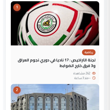
1
رياضية
لجنة التراخيص : 17 ناديا في دوري نجوم العراق
و3 فرق خارج الضوابط
262 مشاهدة
--
منذ 3 ساعة
2