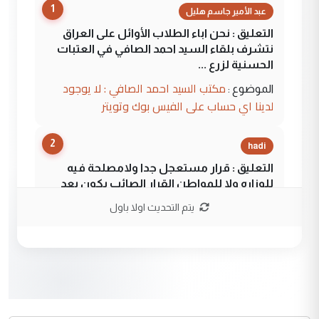
1
عبد الأمير جاسم هليل
التعليق : نحن اباء الطلاب الأوائل على العراق
نتشرف بلقاء السيد احمد الصافي في العتبات
الحسنية لزرع ...
مكتب السيد احمد الصافي : لا يوجود
الموضوع :
لدينا اي حساب على الفيس بوك وتويتر
2
hadi
التعليق : قرار مستعجل جدا ولامصلحة فيه
للوزاره ولا للمواطن القرار الصائب يكون بعد
الاستماع للمدير ومغرفة ...
يتم التحديث اولا باول
وزير الصحة يعفي مدير مستشفى الكرخ
الموضوع :
العام في بغداد
3
سردار
التعليق : واحد من عصابة علي ماما يسقط
جنسية الرافد الثالث للعراق ومن اصول عريقة