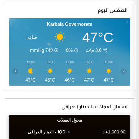
الطقس اليوم
Karbala Governorate
47°C
صافي
3.6 م\ث
8%
749
mmHg
20:00
19:00
18:00
17:00
16:00
15:00
‹
›
41°C
43°C
45°C
46°C
47°C
47°C
اسعار العملات بالدينار العراقي