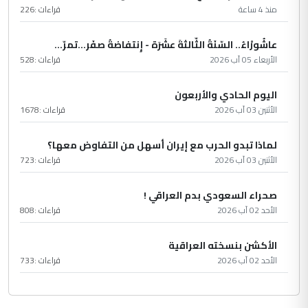
منذ 4 ساعة
قراءات :
226
عاشُورْاءُ.. السّنَةُ الثّالثةَ عشَرَة - إِنتفاضةُ صفَر…تمرّ...
الأربعاء 05 آب 2026
قراءات :
528
اليوم الحادي والأربعون
الأثنين 03 آب 2026
قراءات :
1678
لماذا تبدو الحرب مع إيران أسهل من التفاوض معها؟
الأثنين 03 آب 2026
قراءات :
723
صحراء السعودي بدم العراقي !
الأحد 02 آب 2026
قراءات :
808
الأكشن بنسخته العراقية
الأحد 02 آب 2026
قراءات :
733