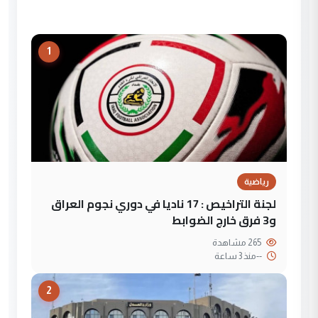
1
رياضية
لجنة التراخيص : 17 ناديا في دوري نجوم العراق
و3 فرق خارج الضوابط
265 مشاهدة
--
منذ 3 ساعة
2