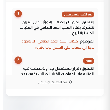
1
عبد الأمير جاسم هليل
التعليق : نحن اباء الطلاب الأوائل على العراق
نتشرف بلقاء السيد احمد الصافي في العتبات
الحسنية لزرع ...
مكتب السيد احمد الصافي : لا يوجود
الموضوع :
لدينا اي حساب على الفيس بوك وتويتر
2
hadi
التعليق : قرار مستعجل جدا ولامصلحة فيه
للوزاره ولا للمواطن القرار الصائب يكون بعد
الاستماع للمدير ومغرفة ...
يتم التحديث اولا باول
وزير الصحة يعفي مدير مستشفى الكرخ
الموضوع :
العام في بغداد
3
سردار