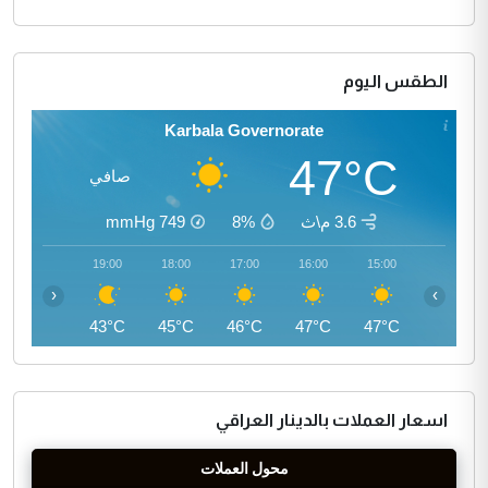
الطقس اليوم
Karbala Governorate
47°C
صافي
3.6 م\ث
8%
749
mmHg
20:00
19:00
18:00
17:00
16:00
15:00
‹
›
41°C
43°C
45°C
46°C
47°C
47°C
اسعار العملات بالدينار العراقي