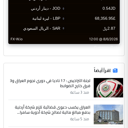
CurrencyRate
اقرأ أيضاً
لجنة التراخيص : 17 ناديا في دوري نجوم العراق و3
فرق خارج الضوابط
منذ 3 ساعة
العراق يكسب دعوى قضائية تلزم شركة أردنية
بدفع مبالغ مالية لصالح شركة أدوية سامرا...
منذ 5 ساعة