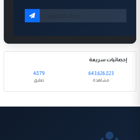
إحصائيات سريعة
4879
643,626,823
مشاهدة
تعليق