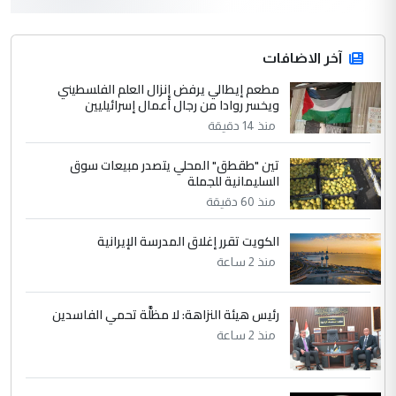
التعليق : واحد من عصابة علي ماما يسقط
جنسية الرافد الثالث للعراق ومن اصول عريقة
ابا فرات ...
آخر الاضافات
الجواهري يرد على صدام حسين سل
مطعم إيطالي يرفض إنزال العلم الفلسطيني
الموضوع :
ويخسر روادا من رجال أعمال إسرائيليين
مضجعيك يابن الزنا (نص كامل)
منذ 14 دقيقة
4
سردار
تين "طقطق" المحلي يتصدر مبيعات سوق
السليمانية للجملة
التعليق : واحد من عصابة علي ماما يسقط
منذ 60 دقيقة
جنسية الرافد الثالث للعراق ومن اصول عريقة
ابا فرات ...
الكويت تقرر إغلاق المدرسة الإيرانية
الجواهري يرد على صدام حسين سل
الموضوع :
منذ 2 ساعة
مضجعيك يابن الزنا (نص كامل)
رئيس هيئة النزاهة: لا مظلَّة تحمي الفاسدين
5
حيدر عاشور
منذ 2 ساعة
التعليق : تحياتي لك استاذ حامدتركان. كلام
دقيق ومسؤول؛ فالاستثمار الحقيقي للإنسان
وثروات البلد يعتمد على الكفاءة ...