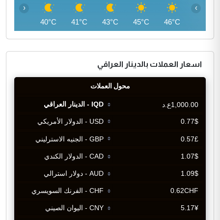
‹
›
39°C
40°C
41°C
43°C
45°C
46°C
اسعار العملات بالدينار العراقي