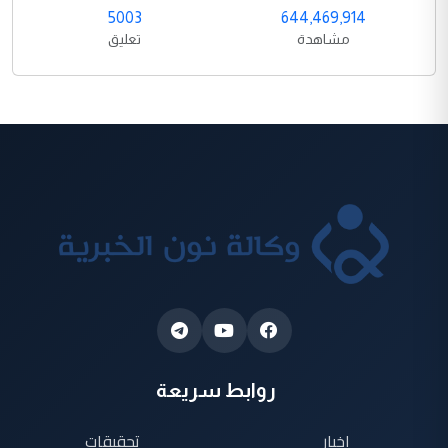
5003
644,469,914
مشاهدة
تعليق
روابط سريعة
اخبار
تحقيقات