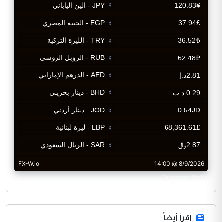
CurrencyRate
اقرأ أيضاً