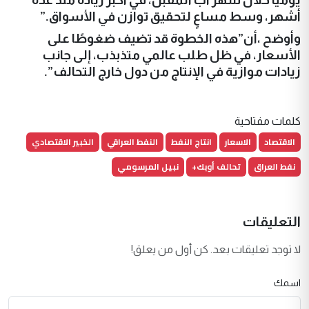
أشهر، وسط مساعٍ لتحقيق توازن في الأسواق.”
وأوضح ،أن”هذه الخطوة قد تضيف ضغوطًا على
الأسعار، في ظل طلب عالمي متذبذب، إلى جانب
زيادات موازية في الإنتاج من دول خارج التحالف”.
كلمات مفتاحية
الاقتصاد
الاسعار
انتاج النفط
النفط العراقي
الخبير الاقتصادي
نفط العراق
تحالف أوبك+
نبيل المرسومي
التعليقات
لا توجد تعليقات بعد. كن أول من يعلق!
اسمك