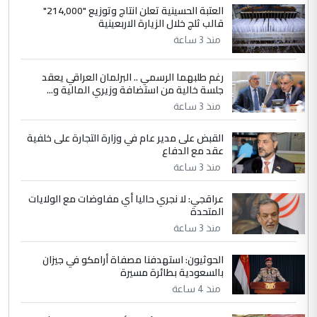
العتبة الحسينية تعلن انتاج وتوزيع "214,000"
جامعاتها سنويا
قالب ثلج خلال الزيارة الاربعينية
منذ 3 ساعة
5
عبد الأمير جاسم هليل
رغم طلبهما الرسمي .. البرلمان العراقي يعقد
التعليق : نحن اباء الطلاب الأوائل على العراق
جلسة خالية من استضافة وزيري المالية و...
نتشرف بلقاء السيد احمد الصافي في العتبات
الحسنية لزرع ...
منذ 3 ساعة
مكتب السيد احمد الصافي : لا يوجود
الموضوع :
القبض على مدير عام في وزارة التجارة على خلفية
لدينا اي حساب على الفيس بوك وتويتر
عقد مع الدفاع
منذ 3 ساعة
عراقجي: لا نجري حاليا أي مفاوضات مع الولايات
المتحدة
منذ 3 ساعة
الحوثيون: استهدفنا مصفاة أرامكو في جيزان
بالسعودية بطائرة مسيرة
منذ 4 ساعة