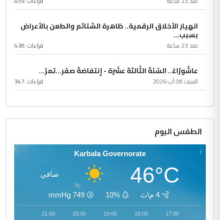
منذ 23 ساعة
قراءات :
459
انهيار الأخلاق الرقمية.. ظاهرة الشتائم والطعن بالأعراض
بسبب...
منذ 23 ساعة
قراءات :
438
عاشُورْاءُ.. السّنَةُ الثّالثةَ عشَرَة - إِنتفاضةُ صفَر…تمرّ...
السبت 08 آب 2026
قراءات :
347
الطقس اليوم
Karbala Governorate
46°C
صافي
4 م\ث
10%
749
mmHg
22:00
21:00
20:00
19:00
18:00
17:00