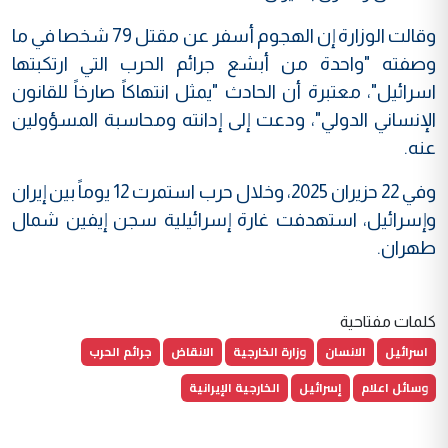
وقالت الوزارة إن الهجوم أسفر عن مقتل 79 شخصا في ما
وصفته "واحدة من أبشع جرائم الحرب التي ارتكبتها
اسرائيل"، معتبرة أن الحادث "يمثل انتهاكاً صارخاً للقانون
الإنساني الدولي"، ودعت إلى إدانته ومحاسبة المسؤولين
عنه.
وفي 22 حزيران 2025، وخلال حرب استمرت 12 يوماً بين إيران
وإسرائيل، استهدفت غارة إسرائيلية سجن إيفين شمال
طهران.
كلمات مفتاحية
اسرائيل
الانسان
وزارة الخارجية
الانقاض
جرائم الحرب
وسائل اعلام
إسرائيل
الخارجية الإيرانية