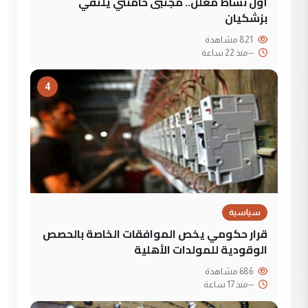
أول نشاط معلن.. مجتبى خامنئي يلتقي
بزشكيان
821 مشاهدة
--
منذ 22 ساعة
4
سياسية
قرار حكومي يخص الموافقات الخاصة بالحصص
الوقودية للمولدات الأهلية
686 مشاهدة
--
منذ 17 ساعة