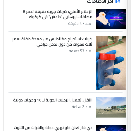
4
آخر الاضافات
صلاح مهدي حسن
الإعلام الأمني: ضربات جوية دقيقة تدمر 8
التعليق : صلاح مهدي حسن ...
مضافات لإرهابي "داعش" في كركوك
هيئة الحج تصدر قرارا يخص "لم الشمل"
الموضوع :
منذ 47 دقيقة
وتعديل استمارة قرعة الحج
كربلاء:استخراج مغناطيس من معدة طفلة بعمر
ثلاث سنوات من دون تدخل جراحي
5
صلاح مهدي حسن
منذ 53 دقيقة
التعليق : صلاح مهدي حسن ...
هيئة الحج تصدر قرارا يخص "لم الشمل"
الموضوع :
وتعديل استمارة قرعة الحج
النقل: تفعيل الرحلات الجوية لـ 10 وجهات دولية
منذ 2 ساعة
ذي قار تعلن خلو نهري دجلة والفرات من التلوث