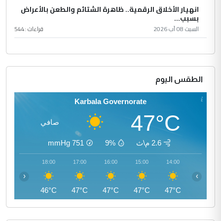
انهيار الأخلاق الرقمية.. ظاهرة الشتائم والطعن بالأعراض
بسبب...
السبت 08 آب 2026
قراءات :
544
الطقس اليوم
Karbala Governorate
47°C
صافي
2.6 م\ث
9%
751
mmHg
19:00
18:00
17:00
16:00
15:00
14:00
‹
›
44°C
46°C
47°C
47°C
47°C
47°C