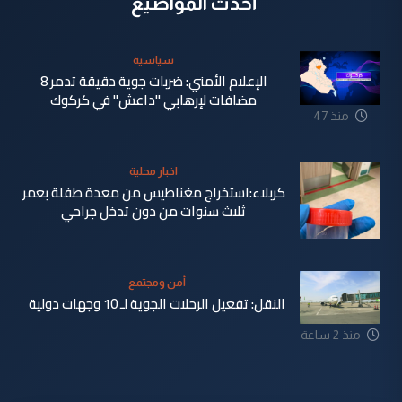
أحدث المواضيع
سياسية
الإعلام الأمني: ضربات جوية دقيقة تدمر 8
مضافات لإرهابي "داعش" في كركوك
منذ 47
دقيقة
اخبار محلية
كربلاء:استخراج مغناطيس من معدة طفلة بعمر
ثلاث سنوات من دون تدخل جراحي
أمن ومجتمع
النقل: تفعيل الرحلات الجوية لـ 10 وجهات دولية
منذ 53
منذ 2 ساعة
دقيقة