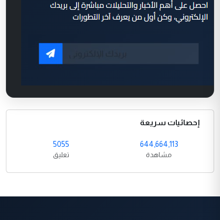
إحصائيات سريعة
5055
644,664,113
مشاهدة
تعليق