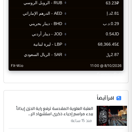
CurrencyRate
اقرأ أيضاً
العتبة العلوية المقدسة ترفع راية الحزن إيذاناً
ببدء مراسم إحياء ذكرى استشهاد الر...
منذ 15 ساعة