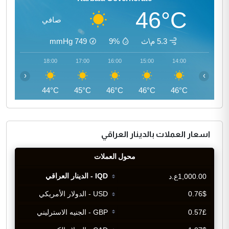
46°C
صافي
5.3 م\ث
9%
749
mmHg
19:00
18:00
17:00
16:00
15:00
14:00
‹
›
42°C
44°C
45°C
46°C
46°C
46°C
اسعار العملات بالدينار العراقي