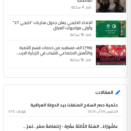
العاصمة
منذ 4 ساعة
الاتحاد الخليجي يعلن جدول مباريات "خليجي 27"
وأولى مواجهات العراق
منذ 16 ساعة
(796) الف مستفيد من خدمات قسم التنمية
والتأهيل الاجتماعي للشباب في الزيارة الارب...
منذ 16 ساعة
المقالات
حتمية حصر السلاح المنفلت بيد الدولة العراقية
الخميس 06 آب 2026
قراءات :
515
عاشُورْاءُ.. السّنَةُ الثّالثةَ عشَرَة - إِنتفاضةُ صفَر…تمرّ...