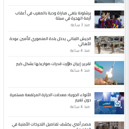
4
سردار
برشلونة يلغي مباراة ودية بالمغرب في أعقاب
التعليق : واحد من عصابة علي ماما يسقط
أزمة الهجرة في سبتة
جنسية الرافد الثالث للعراق ومن اصول عريقة
منذ 3 ساعة
ابا فرات ...
الجواهري يرد على صدام حسين سل
الموضوع :
الجيش اللبناني يدخل بلدة المنصوري لتأمين عودة
مضجعيك يابن الزنا (نص كامل)
الأهالي
منذ 4 ساعة
5
حيدر عاشور
تقرير: إيران طوّرت قدرات صواريخها بشكل كبير
التعليق : تحياتي لك استاذ حامدتركان. كلام
منذ 4 ساعة
دقيق ومسؤول؛ فالاستثمار الحقيقي للإنسان
وثروات البلد يعتمد على الكفاءة ...
بين الإهمال واغتصاب الأرض.. بلاد
الموضوع :
الأنواء الجوية: معدلات الحرارة المرتفعة مستمرة
الرافدين تعاني الجفاف والتصحر!!
دون تغيير
منذ 4 ساعة
مصدر أمني يكشف تفاصيل التحركات الأمنية في