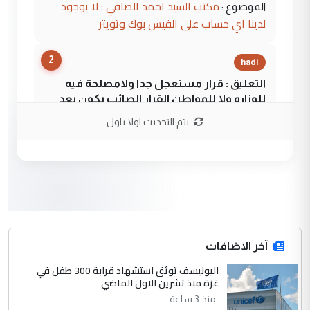
مكتب السيد احمد الصافي : لا يوجود
الموضوع :
لدينا اي حساب على الفيس بوك وتويتر
2
hadi
التعليق : قرار مستعجل جدا ولامصلحة فيه
للوزاره ولا للمواطن القرار الصائب يكون بعد
الاستماع للمدير ومغرفة ...
يتم التحديث اولا باول
وزير الصحة يعفي مدير مستشفى الكرخ
الموضوع :
العام في بغداد
3
سردار
التعليق : واحد من عصابة علي ماما يسقط
جنسية الرافد الثالث للعراق ومن اصول عريقة
ابا فرات ...
آخر الاضافات
الجواهري يرد على صدام حسين سل
اليونيسف توثق استشهاد قرابة 300 طفل في
الموضوع :
غزة منذ تشرين الاول الماضي
مضجعيك يابن الزنا (نص كامل)
منذ 3 ساعة