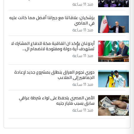
التعليق : واحد من عصابة علي ماما يسقط
منذ 11 ساعة
جنسية الرافد الثالث للعراق ومن اصول عريقة
ابا فرات ...
بزشكيان: علاقاتنا مع جيراننا أفضل مما كانت عليه
في الماضي
الجواهري يرد على صدام حسين سل
الموضوع :
مضجعيك يابن الزنا (نص كامل)
منذ 11 ساعة
أردوغان يؤكد ان اتفاقية مكة للدفاع المشترك لا
تستهدف أية دولة ومفتوحة لانضمام ال...
منذ 11 ساعة
دوري نجوم العراق ينطلق بمشروع جديد لإعادة
الجماهير إلى الملاعب
منذ 11 ساعة
الأمن المصري يتحفظ على لواء شرطة عراقي
سابق بسبب مليار جنيه
منذ 11 ساعة