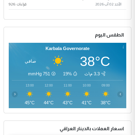
الأحد 02 آب 2026
قراءات :
926
الطقس اليوم
Karbala Governorate
38°C
صافي
3.3 م\ث
19%
751
mmHg
14:00
13:00
12:00
11:00
10:00
09:00
‹
›
45°C
45°C
44°C
43°C
41°C
38°C
اسعار العملات بالدينار العراقي