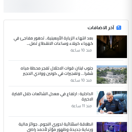
3
hadi
التعليق : قرار مستعجل جدا ولامصلحة فيه
آخر الاضافات
للوزاره ولا للمواطن القرار الصائب يكون بعد
الاستماع للمدير ومغرفة ...
بعد انتهاء الزيارة الأربعينية.. تدهور مفاجئ في
كهرباء كربلاء وساعات الانقطاع تصل...
وزير الصحة يعفي مدير مستشفى الكرخ
الموضوع :
العام في بغداد
منذ 10 ساعة
جنوب لبنان: قوات الاحتلال تفجر محطة مياه
4
سردار
شقرا… وتفجيرات في كونين ووادي الحجير
التعليق : واحد من عصابة علي ماما يسقط
منذ 10 ساعة
جنسية الرافد الثالث للعراق ومن اصول عريقة
ابا فرات ...
الداخلية : ارتفاع في معدل الشائعات خلال الفترة
الاخيرة
الجواهري يرد على صدام حسين سل
الموضوع :
مضجعيك يابن الزنا (نص كامل)
منذ 11 ساعة
انطلاقة استثنائية لدوري النجوم.. جوائز مالية
5
سردار
ورعاية جديدة وظهور مؤثر لأحمد راضي