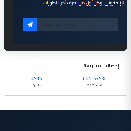
إحصائيات سريعة
4945
644,155,530
مشاهدة
تعليق