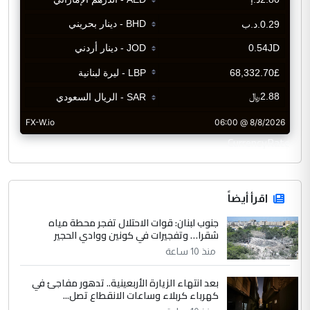
CurrencyRate
اقرأ أيضاً
جنوب لبنان: قوات الاحتلال تفجر محطة مياه
شقرا… وتفجيرات في كونين ووادي الحجير
منذ 10 ساعة
بعد انتهاء الزيارة الأربعينية.. تدهور مفاجئ في
كهرباء كربلاء وساعات الانقطاع تصل...