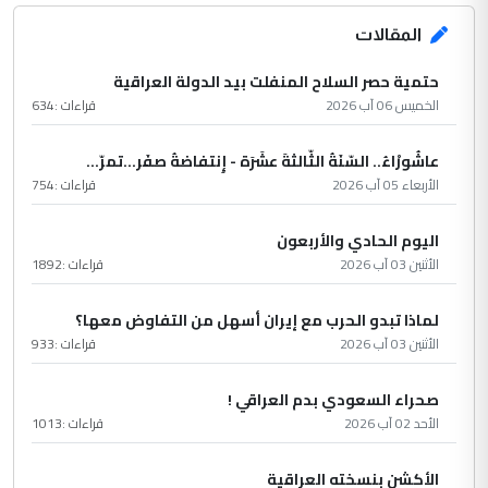
المقالات
حتمية حصر السلاح المنفلت بيد الدولة العراقية
الخميس 06 آب 2026
قراءات :
634
عاشُورْاءُ.. السّنَةُ الثّالثةَ عشَرَة - إِنتفاضةُ صفَر…تمرّ...
الأربعاء 05 آب 2026
قراءات :
754
اليوم الحادي والأربعون
الأثنين 03 آب 2026
قراءات :
1892
لماذا تبدو الحرب مع إيران أسهل من التفاوض معها؟
الأثنين 03 آب 2026
قراءات :
933
صحراء السعودي بدم العراقي !
الأحد 02 آب 2026
قراءات :
1013
الأكشن بنسخته العراقية