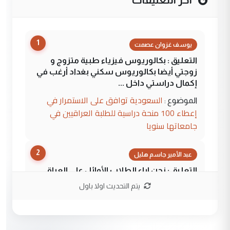
1
يوسف غزوان عصمت
التعليق : بكالوريوس فيزياء طبية متزوج و
زوجتي أيضا بكالوريوس سكني بغداد أرغب في
إكمال دراستي داخل ...
السعودية توافق على الاستمرار في
الموضوع :
إعطاء 100 منحة دراسية للطلبة العراقيين في
جامعاتها سنويا
2
عبد الأمير جاسم هليل
التعليق : نحن اباء الطلاب الأوائل على العراق
نتشرف بلقاء السيد احمد الصافي في العتبات
يتم التحديث اولا باول
الحسنية لزرع ...
مكتب السيد احمد الصافي : لا يوجود
الموضوع :
لدينا اي حساب على الفيس بوك وتويتر