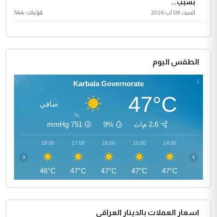
بسبب...
السبت 08 آب 2026
قراءات :
544
الطقس اليوم
Karbala Governorate
47°C
صافي
2.6 م\ث
9%
751
mmHg
19:00
18:00
17:00
16:00
15:00
14:00
‹
›
44°C
46°C
47°C
47°C
47°C
47°C
اسعار العملات بالدينار العراقي