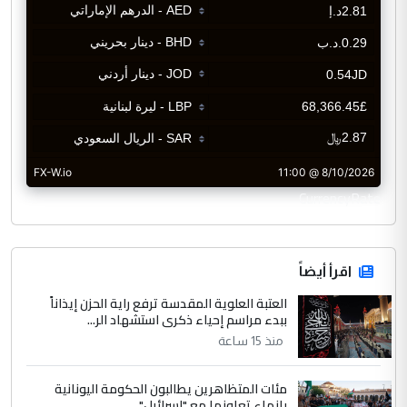
CurrencyRate
اقرأ أيضاً
العتبة العلوية المقدسة ترفع راية الحزن إيذاناً
ببدء مراسم إحياء ذكرى استشهاد الر...
منذ 15 ساعة
مئات المتظاهرين يطالبون الحكومة اليونانية
بإنهاء تعاونها مع "إسرائيل"