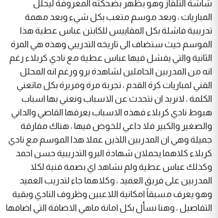
شاشة التلفاز وهو بظهر بضحكته المعروفة ليحلل
المباريات ، وبعد موسم متعب بكل شيء وبعد مهمة
تدريبية فاشلة بكل المقاييس للكابتن عباس عطية هذا
الموسم حيث ستضاف الى تاريخه التدريبي وهذه هي المرة
الثانية والتي يفشل فيها عباس عطية مع نادي كربلاء رغم
انه من المدربين الحاملين لشاهدة برو ورغم انه المحلل
الفني لمباريات كرة القدم ، تجربة مرة ومريرة بكل ماتعني
الكلمة ، لانريد ان نتحدث عن الاسباب ونعني بها اسباب
هبوط نادي كربلاء فهذه الاسباب يعرفها القاصي والداني
والصغير والكبير فلا داعي للخوض فيها ، هناك مفارقة
جميلة وهي ان المدربين اللذين عملا هذا الموسم مع نادي
كربلاء كلاهما يحملان شهادة البرو التدريبية حسن احمد
وكذلك عباس عطية ولم نشاهد اي بصمة فنية لكلا
المدربين على فريق العميد ، وكلاهما جاء لتدريب العميد
وهو يعرف مسبقاً امكانية اللاعبين وظروف النادي وبقية
التفاصيل ، وهنا نسأل بكل امانة ماهي الاضافة التي اضافها