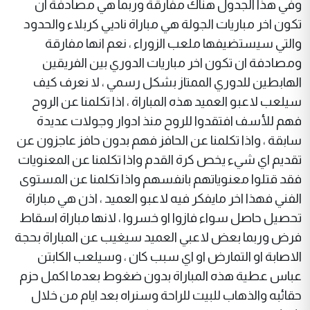
وفي هذا الجدول هناك مفارقة وربما هي مصادفة ان
تكون اخر مباريات الجولة هي مباراة ناديي كربلاء والحدود
والتي سيستضيفها ملعب الزوراء ، نعم انها مفارقة
ومصادفة ان تكون اخر مباريات الدوري بين الفريقين
الهابطين للدوري الممتاز بشكل رسمي ، لا نعرف كيف
سيلعب لاعبو العميد هذه المباراة ، اذا تكلمنا عن الروح
فهم للأسف افتقدوا للروح منذ ادوار وجولات عديدة
سابقة ، واذا تكلمنا عن الحافز فهم بدون حافز عاجزون عن
تقديم اي شيء يخص كرة القدم واذا تكلمنا عن المعنويات
فقد قتلوا معنوياتهم بانفسهم واذا تكلمنا عن المستوى
الفني فهذا اخر مايفكر فيه لاعبو العميد ، اذن هي مباراة
تحصيل حاصل سواء فازوا او خسروا ، لانها مباراة اسقاط
فرض وربما بعض لاعبي العميد سيغيب عن المباراة بحجة
الاصابة او التمارض او اي سبب كان ، وسيلعب الكابتن
عباس عطية هذه المباراة بدون ضغوط بعدما اكمل حزم
حقائبه والذهاب للبيت للراحة وسنراه بعد ايام من خلال