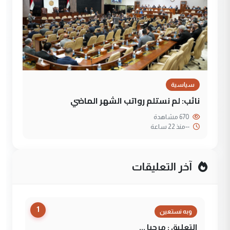
سياسية
نائب: لم نستلم رواتب الشهر الماضي
670 مشاهدة
--
منذ 22 ساعة
آخر التعليقات
1
وبه نستعين
التعليق : مرحبا ...