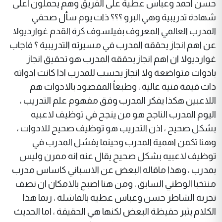
حسن احمد وعباس عطية على الفريق وهم يحملون اعلى
شهادة تدريبية وهي البرو ؟؟؟ ذات يوم سأل صحفي
المدرب العالمي المعروف بفيلسوف كرة القدم غوارديولا
عن اهم انجاز يحققه المدرب في مسيرته التدريبية ؟ فاجاب
غوارديولا ان اهم انجاز يحققه المدرب هو تحقيق انجاز
بادوات متواضعة ولا انجاز يحسب للمدرب اذا كانت ادواته
ذات قيمة فنية عالية ، وطبعاً المقصود بالادوات هم
اللاعبين هكذا يفكر المدرب وفق مفهوم علم التدريب ،
اليوم المدرب الناجح هو من ينجح في توظيف لاعبيه
بشكل صحيح ، اذن التدريب هو توظيف صحيح للادوات ،
وهنا تكمن اهمية المدرب وحينما يفشل المدرب في
توظيف لاعبيه بشكل صحيح يقال عنه انه ممرن وليس
بمدرب ، وهذا ماقاله البعض عن الاسباني كاساس مدرب
منتخبا الوطني السابق ، ومن هنا اصبح بالامكان ان نصف
تجربة الشاطر حسن وعباس عطية بالفاشلة ، ربما هذا
الكلام يثبر حفيظة البعض لكنها هي الحقيقة ، اما الحديث