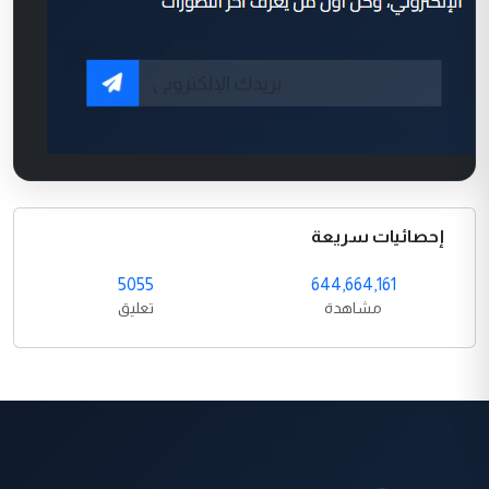
إحصائيات سريعة
5055
644,664,161
مشاهدة
تعليق