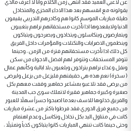
عن لاعبي العميد فقد انتهى زمن الكلام وانا لا اعرف مالذي
يقولونه مع انفسهم بعد هذا الاداء المخزي والمتخاذل
طيلة مباريات الموسم كانوا هم وكادرهم التدريبي يقيمون
الدنيا ولايقعدوها اذا تأخرت مستحقاتهم نراهم يتغيبون
ويتمارضون ويتكاسلون ويتخاذون ويصرحون ويتباكون
وينظمون الاضرابات والتكتلات والمؤمرات داخل الفريق
كل ذلك اذا تأخرت مستحقاتهم فترة من الزمن ، وحينما
تتوفر المستحقات وتتوفر لهم افضل الاجواء من سكن
ونقل وغذاء نراهم يتراخون ويلعبون بلا ابالية وكأنهم عمال
( سخرة) نعم هذه هي حقيقتهم فليزعل من يزعل وليرضى
من يرضى فقد تلاعبو بمشاعر جماهير وقفت معهم بكل
صغيرة وكبيرة جماهير فقيرة لاتملك سوى حب المدينة
والفريق خذلوها للاسف بعدما اصبحوا جسراً سهلاً للعبور
من جميع فرق الدوري فقد فرطوا باكثر من عشرة مباريات
كانت في متناول اليد بكل تخاذل وتكاسل وعدم اهتمام
وحتى حينما كانت تنتهي المباريات كانوا يتباكون كذباً وتمثيلاً ،