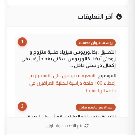
آخر التعليقات
1
يوسف غزوان عصمت
التعليق : بكالوريوس فيزياء طبية متزوج و
زوجتي أيضا بكالوريوس سكني بغداد أرغب في
إكمال دراستي داخل ...
السعودية توافق على الاستمرار في
الموضوع :
إعطاء 100 منحة دراسية للطلبة العراقيين في
جامعاتها سنويا
2
عبد الأمير جاسم هليل
التعليق : نحن اباء الطلاب الأوائل على العراق
نتشرف بلقاء السيد احمد الصافي في العتبات
يتم التحديث اولا باول
الحسنية لزرع ...