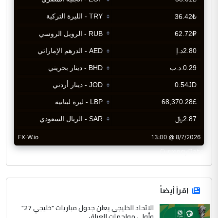
CurrencyRate
اقرأ أيضاً
الاتحاد الخليجي يعلن جدول مباريات "خليجي 27"
وأولى مواجهات العراق