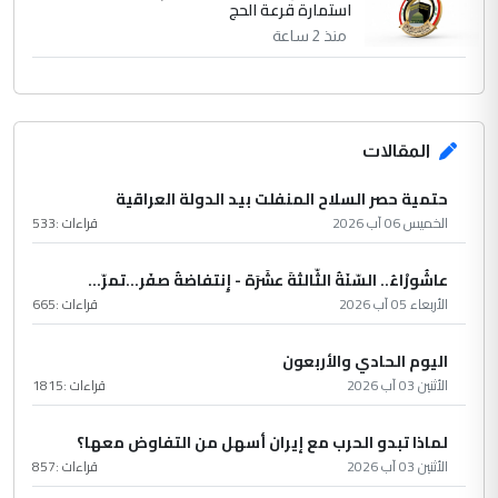
استمارة قرعة الحج
منذ 2 ساعة
المقالات
حتمية حصر السلاح المنفلت بيد الدولة العراقية
الخميس 06 آب 2026
قراءات :
533
عاشُورْاءُ.. السّنَةُ الثّالثةَ عشَرَة - إِنتفاضةُ صفَر…تمرّ...
الأربعاء 05 آب 2026
قراءات :
665
اليوم الحادي والأربعون
الأثنين 03 آب 2026
قراءات :
1815
لماذا تبدو الحرب مع إيران أسهل من التفاوض معها؟
الأثنين 03 آب 2026
قراءات :
857