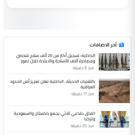
مكتب السيد احمد الصافي : لا يوجود
الموضوع :
لدينا اي حساب على الفيس بوك وتويتر
3
hadi
التعليق : قرار مستعجل جدا ولامصلحة فيه
آخر الاضافات
للوزاره ولا للمواطن القرار الصائب يكون بعد
الاستماع للمدير ومغرفة ...
الداخلية: تسجيل أكثر من 20 ألف سلاح شخصي
ومصادرة آلاف الأسلحة والاعتدة خلال تموز
وزير الصحة يعفي مدير مستشفى الكرخ
الموضوع :
العام في بغداد
منذ 8 دقيقة
بالتقنيات الحديثة.. الداخلية تعلن تعزيز أمن الحدود
4
العراقية
سردار
منذ 17 دقيقة
التعليق : واحد من عصابة علي ماما يسقط
جنسية الرافد الثالث للعراق ومن اصول عريقة
ابا فرات ...
اتفاق دفاعي ثلاثي يجمع باكستان والسعودية
الجواهري يرد على صدام حسين سل
وتركيا
الموضوع :
مضجعيك يابن الزنا (نص كامل)
منذ 20 دقيقة