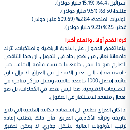
اسرائيل: 4.4‌% (15.19 مليار دولار).
فنلندا: 3.50‌% (9.51 مليار دولار).
الولايات المتحدة: 2.84‌% (609.69 مليار دولار).
قطر: 2.5‌% (9.23 مليار دولار).
كرة القدم أولا.. والعلم أخيرا
بينما تغدق الاموال على الاندية الرياضية والمنتخبات، تترك
جامعاتنا تعاني من نقص حاد في التمويل. ان هذا التناقض
الصارخ هو ما يبقي جامعاتنا حبيسة قائمة التخلف. حتى
جامعة بغداد، التي تعتبر الافضل في العراق، لا تزال خارج
قائمة افضل 1000 جامعة عالمية، وتحتل مراكز متأخرة في
التصنيفات الاقليمية. هذا ليس نقصا في الكفاءات، بل هو
اهمال متعمد للاستثمار في العقول.
اذا كان العراق يطمح الى استعادة مكانته العلمية التي تليق
بتاريخه وتراثه الأكاديمي العريق، فأن ذلك يتطلب إعادة
ترتيب الأولويات المالية بشكل جذري. لا يمكن تحقيق