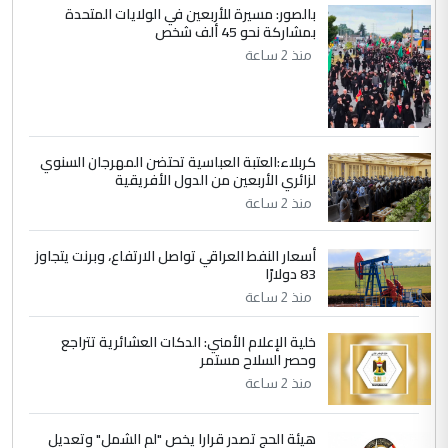
بالصور: مسيرة للأربعين في الولايات المتحدة
5
بمشاركة نحو 45 ألف شخص
سردار
منذ 2 ساعة
التعليق : واحد من عصابة علي ماما يسقط
جنسية الرافد الثالث للعراق ومن اصول عريقة
ابا فرات ...
الجواهري يرد على صدام حسين سل
الموضوع :
مضجعيك يابن الزنا (نص كامل)
كربلاء:العتبة العباسية تحتضن المهرجان السنوي
لزائري الأربعين من الدول الأفريقية
منذ 2 ساعة
أسعار النفط العراقي تواصل الارتفاع، وبرنت يتجاوز
83 دولارًا
منذ 2 ساعة
خلية الإعلام الأمني: الدكات العشائرية تتراجع
وحصر السلاح مستمر
منذ 2 ساعة
هيئة الحج تصدر قرارا يخص "لم الشمل" وتعديل