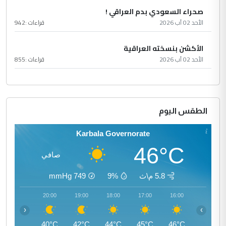
صحراء السعودي بدم العراقي !
الأحد 02 آب 2026
قراءات :
942
الأكشن بنسخته العراقية
الأحد 02 آب 2026
قراءات :
855
الطقس اليوم
Karbala Governorate
46°C
صافي
5.8 م\ث
9%
749
mmHg
21:00
20:00
19:00
18:00
17:00
16:00
‹
›
38°C
40°C
42°C
44°C
45°C
46°C