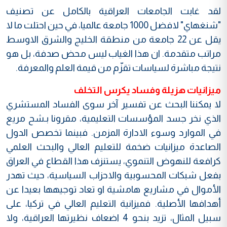
لقد غابت الجامعات العراقية بالكامل عن تصنيف
"شنغهاي" لافضل 1000 جامعة عالميا، في حين احتلت ما لا
يقل عن 22 جامعة من منطقة الخليج والشرق الاوسط
مراتب متقدمة. ان هذا الغياب ليس محض صدفة، بل هو
نتيجة مباشرة لسياسات تقزّم من قيمة العلم والمعرفة.
ميزانيات هزيلة وفساد يكرس التخلف
لا يمكننا البحث عن تفسير آخر سوى الفساد المستشري
الذي نخر جسد المؤسسات التعليمية، مقرونا بـشح مريع
في الموارد وسوء الادارة المزمن. فبينما تخصص الدول
الصاعدة ميزانيات ضخمة للتعليم العالي والبحث العلمي
كرافعة للنهوض التنموي، يستنزف هذا القطاع في العراق
بفعل شبكات المحسوبية والاحزاب السياسية، حيث تهدر
الأموال في مشاريع هامشية او تعاد توجيهها بعيدا عن
أهدافها الأصلية. فميزانية التعليم العالي في تركيا، على
سبيل المثال، تزيد بنحو 4 اضعاف نظيرتها العراقية، ولا