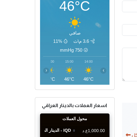
46°C
صافي
3.6 م\ث
11%
mmHg
750
18:00
17:00
16:00
15:00
14:00
‹
›
45°C
46°C
46°C
46°C
46°C
اسعار العملات بالدينار العراقي
كل