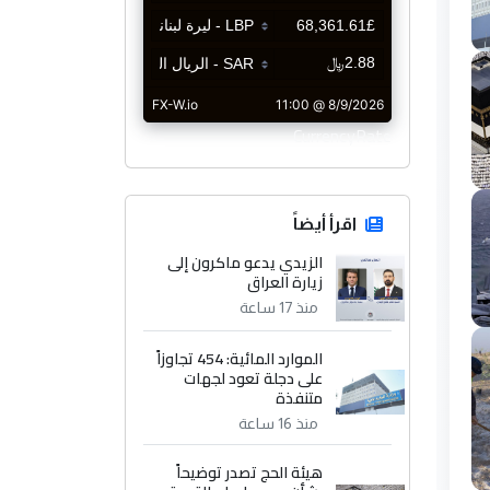
CurrencyRate
اقرأ أيضاً
الزيدي يدعو ماكرون إلى
زيارة العراق
منذ 17 ساعة
الموارد المائية: 454 تجاوزاً
على دجلة تعود لجهات
متنفذة
منذ 16 ساعة
هيئة الحج تصدر توضيحاً