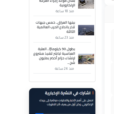
بشأن موعد إجراء القرعة
الإلكترونية
منذ 18 ساعة
بينها العراق.. خمس جبهات
تنذر باندلاع الحرب العالمية
الثالثة
منذ 23 ساعة
بطول 90 كيلومترًا.. العتبة
العباسية تباشر تنفيذ مشروع
لإنشاء حزام أخضر بمليون
شج...
منذ 24 ساعة