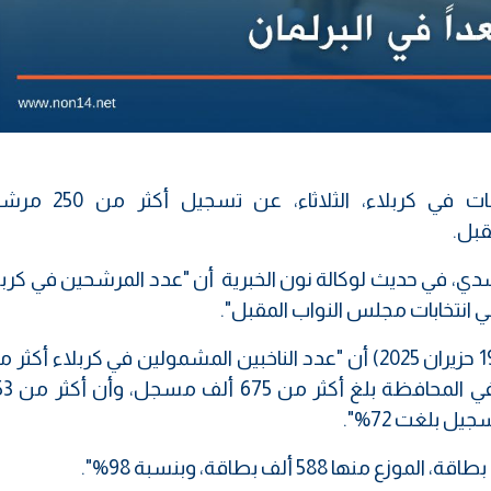
كشفت المفوضية العليا المستقلة للانتخابات في كر
دي، في حديث لوكالة نون الخبرية أن "عدد المرشحين في كربل
ل بلغت 72%".