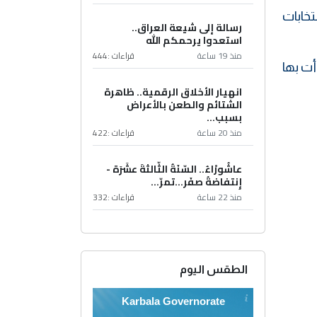
اب الترشح للانتخابات
رسالة إلى شيعة العراق..
استعدوا يرحمكم الله
منذ 19 ساعة
قراءات :
444
بيرة بدأت بها
انهيار الأخلاق الرقمية.. ظاهرة
الشتائم والطعن بالأعراض
بسبب...
منذ 20 ساعة
قراءات :
422
عاشُورْاءُ.. السّنَةُ الثّالثةَ عشَرَة -
إِنتفاضةُ صفَر…تمرّ...
منذ 22 ساعة
قراءات :
332
الطقس اليوم
Karbala Governorate