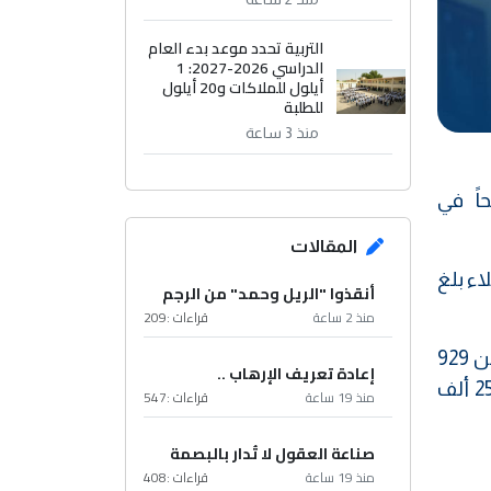
التربية تحدد موعد بدء العام
الدراسي 2026-2027: 1
أيلول للملاكات و20 أيلول
للطلبة
منذ 3 ساعة
بلاء، الثلاثاء، عن تسجيل أكثر من 250 مرشحاً في
المقالات
اء بلغ
أنقذوا "الريل وحمد" من الرجم
منذ 2 ساعة
قراءات :
209
وكان الأسدي كشف لوكالة نون الخبرية في (19 حزيران 2025) أن "عدد الناخبين المشمولين في كربلاء أكثر من 929
إعادة تعريف الإرهاب ..
ألف شخص"، مبيناً، أن "التسجيل البايومتري في المحافظة بلغ أكثر من 675 ألف مسجل، وأن أكثر من 253 ألف
منذ 19 ساعة
قراءات :
547
صناعة العقول لا تُدار بالبصمة
منذ 19 ساعة
قراءات :
408