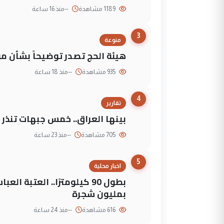
1189 مشاهدة
--
منذ 16 ساعة
3
منوعة
هيئة الحج تصدر توضيحاً بشأن موع
935 مشاهدة
--
منذ 18 ساعة
4
تقارير
بينها العراق.. خمس جبهات تنذر با
705 مشاهدة
--
منذ 23 ساعة
5
اخبار محلية
بطول 90 كيلومترًا.. العتبة
بمليون شجرة
616 مشاهدة
--
منذ 24 ساعة