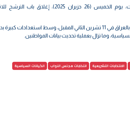
وأعلنت المفوضية العليا المستقلة للانتخابات، يوم الخميس (26 حزيران 2025)، إغلاق ب
هذا ومن المقرر أن تجرى الانتخابات التشريعية بالعراق في 11 تشرين الثاني المقبل، وسط استعدادات ك
ياسية، وما تزال بعملية تحديث بيانات المواطنين.
الانتخابات التشريعية
انتخابات مجلس النواب
الكيانات السياسية