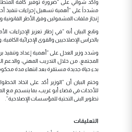
وأكد شواني على “ضرورة توفير كافة المتطلبا
مشدداً على “أهمية تسهيل إجراءات تنفيذ أحك
إنجاز ملفات المشمولين وفق الأطر القانونية وا
وتابع البيان أنه “في إطار تعزيز الإجراءات ال
بالحراس الإصلاحيين والقوى الإجرائية الكافي
وشدد وزير العدل على “أهمية إعداد وتنفيذ برام
المجتمع، من خلال التدريب المهني، والدعم ا
بدء حياة جديدة مستقرة بعد انتهاء مدة محكو
وختم البيان أن “الوزير أكد على اتخاذ الخ
للأحداث في قضاء أبو غريب، بما ينسجم مع المع
تطوير البنى التحتية للمؤسسات الإصلاحية”.
التعليقات