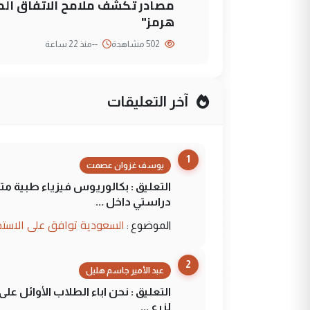
مصادر تكشف ملامح الاتفاق ا
هرمز"
502 مشاهدة
--
منذ 22 ساعة
آخر التعليقات
1
يوسف غزوان عصمت
التعليق : بكالوريوس فيزياء طبية م
دراستي داخل ...
السعودية توافق على الاستمرار في إعطاء 100 منحة دراسية للطل
الموضوع :
2
عبد الأمير جاسم هليل
التعليق : نحن اباء الطلاب الأوائل ع
لزرع ...