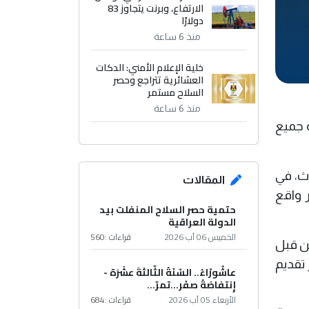
الارتفاع، وبرنت يتجاوز 83
دولارًا
منذ 6 ساعة
خلية الإعلام الأمني: الدكات
العشائرية تتراجع وحصر
السلاح مستمر
منذ 6 ساعة
ة جميع
اث، في
المقالات
 واقع
حتمية حصر السلاح المنفلت بيد
الدولة العراقية
الخميس 06 آب 2026
قراءات :
560
من قبل
 تقديم
عاشُورْاءُ.. السّنَةُ الثّالثةَ عشَرَة -
إِنتفاضةُ صفَر…تمرّ...
الأربعاء 05 آب 2026
قراءات :
684