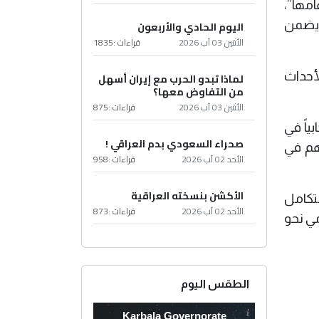
امها”،
 يضمن
اليوم الحادي والأربعون
الأثنين 03 آب 2026
قراءات :
1835
لأحداث
لماذا تبدو الحرب مع إيران أسهل
من التفاوض معها؟
الأثنين 03 آب 2026
قراءات :
875
ياً في
صحراء السعودي بدم العراقي !
هم في
الأحد 02 آب 2026
قراءات :
958
الأكشن بنسخته العراقية
تكامل
الأحد 02 آب 2026
قراءات :
873
مي نحو
الطقس اليوم
Karbala Governorate