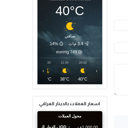
40°C
صافي
3.4 م\ث
14%
mmHg
749
00:00
23:00
22:00
21:00
20:00
‹
›
36°C
37°C
37°C
38°C
40°C
اسعار العملات بالدينار العراقي