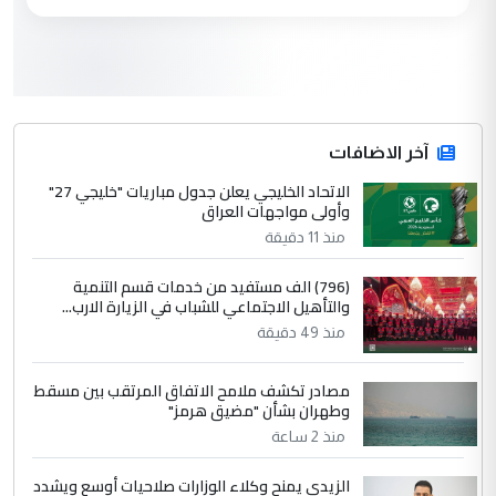
العام في بغداد
3
سردار
التعليق : واحد من عصابة علي ماما يسقط
جنسية الرافد الثالث للعراق ومن اصول عريقة
ابا فرات ...
آخر الاضافات
الجواهري يرد على صدام حسين سل
الاتحاد الخليجي يعلن جدول مباريات "خليجي 27"
الموضوع :
وأولى مواجهات العراق
مضجعيك يابن الزنا (نص كامل)
منذ 11 دقيقة
4
سردار
(796) الف مستفيد من خدمات قسم التنمية
والتأهيل الاجتماعي للشباب في الزيارة الارب...
التعليق : واحد من عصابة علي ماما يسقط
منذ 49 دقيقة
جنسية الرافد الثالث للعراق ومن اصول عريقة
ابا فرات ...
مصادر تكشف ملامح الاتفاق المرتقب بين مسقط
الجواهري يرد على صدام حسين سل
الموضوع :
وطهران بشأن "مضيق هرمز"
مضجعيك يابن الزنا (نص كامل)
منذ 2 ساعة
الزيدي يمنح وكلاء الوزارات صلاحيات أوسع ويشدد
5
حيدر عاشور