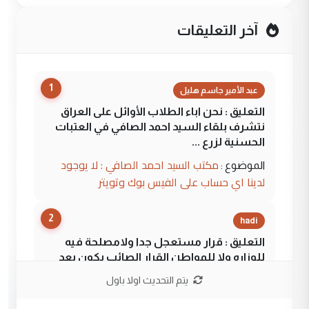
آخر التعليقات
1
عبد الأمير جاسم هليل
التعليق : نحن اباء الطلاب الأوائل على العراق
نتشرف بلقاء السيد احمد الصافي في العتبات
الحسنية لزرع ...
مكتب السيد احمد الصافي : لا يوجود
الموضوع :
لدينا اي حساب على الفيس بوك وتويتر
2
hadi
التعليق : قرار مستعجل جدا ولامصلحة فيه
للوزاره ولا للمواطن القرار الصائب يكون بعد
الاستماع للمدير ومغرفة ...
يتم التحديث اولا باول
وزير الصحة يعفي مدير مستشفى الكرخ
الموضوع :