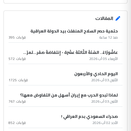
المقالات
حتمية حصر السلاح المنفلت بيد الدولة العراقية
منذ 12 ساعة
قراءات :
395
عاشُورْاءُ.. السّنَةُ الثّالثةَ عشَرَة - إِنتفاضةُ صفَر…تمرّ...
الأربعاء 05 آب 2026
قراءات :
572
اليوم الحادي والأربعون
الأثنين 03 آب 2026
قراءات :
1725
لماذا تبدو الحرب مع إيران أسهل من التفاوض معها؟
الأثنين 03 آب 2026
قراءات :
767
صحراء السعودي بدم العراقي !
الأحد 02 آب 2026
قراءات :
852