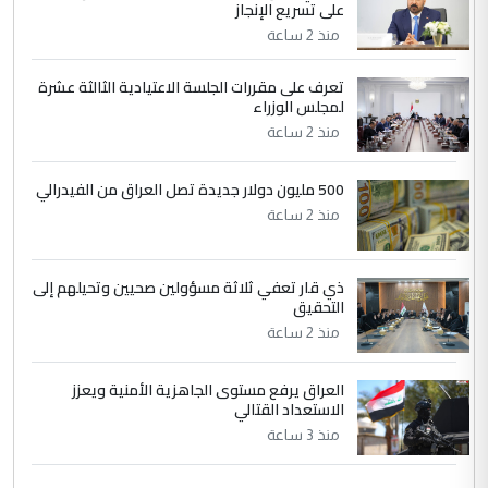
على تسريع الإنجاز
التعليق : تحياتي لك استاذ حامدتركان. كلام
منذ 2 ساعة
دقيق ومسؤول؛ فالاستثمار الحقيقي للإنسان
وثروات البلد يعتمد على الكفاءة ...
تعرف على مقررات الجلسة الاعتيادية الثالثة عشرة
بين الإهمال واغتصاب الأرض.. بلاد
لمجلس الوزراء
الموضوع :
الرافدين تعاني الجفاف والتصحر!!
منذ 2 ساعة
500 مليون دولار جديدة تصل العراق من الفيدرالي
منذ 2 ساعة
ذي قار تعفي ثلاثة مسؤولين صحيين وتحيلهم إلى
التحقيق
منذ 2 ساعة
العراق يرفع مستوى الجاهزية الأمنية ويعزز
الاستعداد القتالي
منذ 3 ساعة