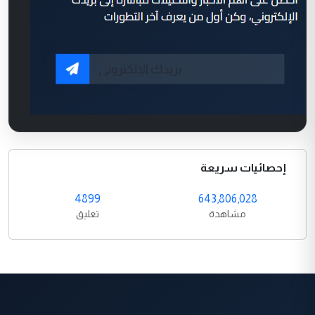
إحصائيات سريعة
4899
643,806,028
مشاهدة
تعليق