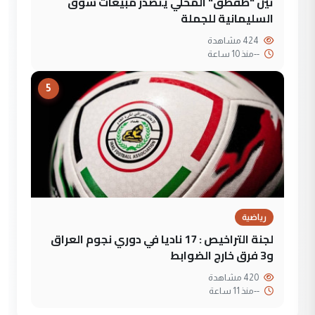
تين "طقطق" المحلي يتصدر مبيعات سوق
السليمانية للجملة
424 مشاهدة
--
منذ 10 ساعة
5
رياضية
لجنة التراخيص : 17 ناديا في دوري نجوم العراق
و3 فرق خارج الضوابط
420 مشاهدة
--
منذ 11 ساعة