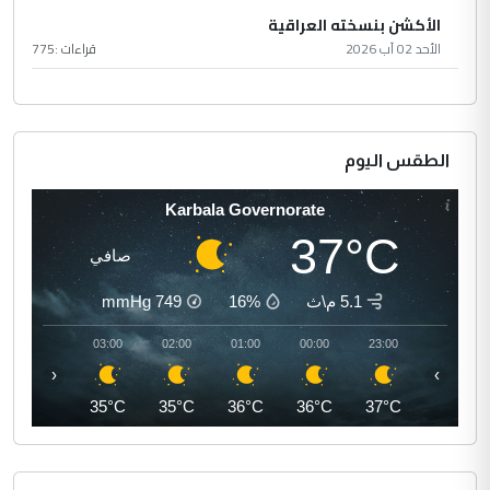
الأكشن بنسخته العراقية
الأحد 02 آب 2026
قراءات :
775
الطقس اليوم
Karbala Governorate
37°C
صافي
5.1 م\ث
16%
749
mmHg
04:00
03:00
02:00
01:00
00:00
23:00
‹
›
35°C
35°C
35°C
36°C
36°C
37°C