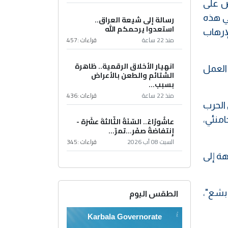
يض على
بي هذه
رسالة إلى شيعة العراق..
استعدوا يرحمكم الله
إرهاب
منذ 22 ساعة
قراءات :
457
انهيار الأخلاق الرقمية.. ظاهرة
 العمل
الشتائم والطعن بالأعراض
بسبب...
منذ 22 ساعة
قراءات :
436
 الحرب
امنئي،
عاشُورْاءُ.. السّنَةُ الثّالثةَ عشَرَة -
إِنتفاضةُ صفَر…تمرّ...
السبت 08 آب 2026
قراءات :
345
هة إلى
 بشع"،
الطقس اليوم
Karbala Governorate