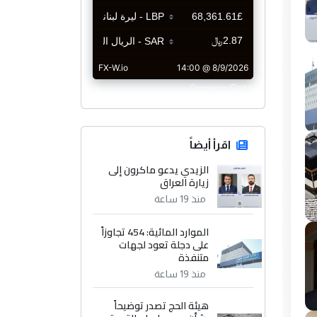
CurrencyRate
اقرأ أيضاً
الزيدي يدعو ماكرون إلى
زيارة العراق
منذ 19 ساعة
الموارد المائية: 454 تجاوزاً
على دجلة تعود لجهات
متنفذة
منذ 19 ساعة
هيئة الحج تصدر توضيحاً