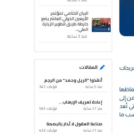
البيان الختامي لمؤتمر
الأربعين الدولي العاشر يضع
خارطة طريق لتطوير الزيارة
الملي...
منذ 3 ساعة
صريحات
المقالات
أنقذوا "الريل وحمد" من الرجم
منذ 5 ساعة
قراءات :
347
تفاظها
س الأمن إلى
إعادة تعريف الإرهاب ..
ي تُعد
منذ 21 ساعة
قراءات :
561
حسب ما
صناعة العقول لا تُدار بالبصمة
منذ 21 ساعة
قراءات :
422