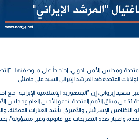
لمتحدة ومجلس الأمن الدولي، احتجاجاً على ما وصفتها بـ"الت
ايات المتحدة ضد المرشد الإيراني السيد علي خامنئي.
ير سعيد إيرواني، إن "الجمهورية الإسلامية الإيرانية، مع اح
بحقها الأصيل في الدفاع عن النفس وفقاً للمادة 51 من ميثاق الأمم المتحدة، تدعو الأمين العام ومجل
 النظامين الإسرائيلي والأميركي بأشد العبارات الممكنة، والت
المتحدة، واعتبار هذه التصريحات غير قانونية وغير مسؤولة"، ب