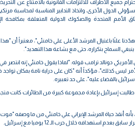
ترام جميع الأطراف للالتزامات القانونية بالامتناع عن التحر
ؤولي الدول الأخرى، واتخاذ التدابير المناسبة لمحاسبة مرتك
ثاق الأمم المتحدة والصكوك الدولية المتعلقة بمكافحة ال
ّدتا علنًا باغتيال المرشد الأعلى علي خامنئي"، معتبراً أن "هذا
ينبغي السماح بتكراره، حتى مع بشاعة هذا التهديد".
الأمريكي دونالد ترامب قوله: "لماذا يقول خامنئي إنه انتصر في
ر ليس كذلك"، مؤكداً أنه "كان على دراية تامة بمكان تواجد خ
رائيل بالقضاء عليه"، على حد تعبيره.
 طالبت إسرائيل بإعادة مجموعة كبيرة من الطائرات كانت متج
بأنه أنقذ حياة المرشد الإيراني علي خامنئي من ما وصفه "موت
بعدم استهدافه خلال حرب الـ 12 يوميا مع إسرائيل.