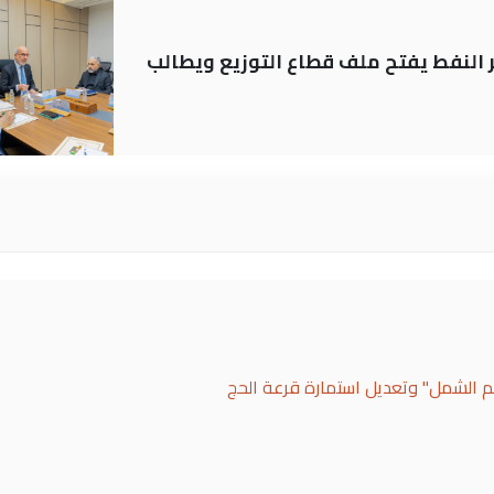
ير النفط يفتح ملف قطاع التوزيع ويطالب
لم الشمل" وتعديل استمارة قرعة الحج