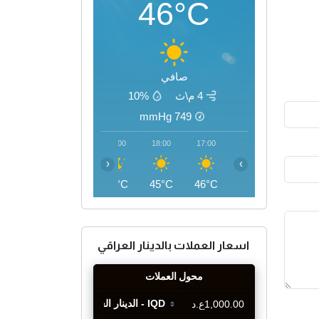
46°C
صافي
4 م\ث
10%
mmHg
749
21:00
20:00
19:00
18:00
17:00
‹
›
40°C
41°C
43°C
45°C
46°C
اسعار العملات بالدينار العراقي