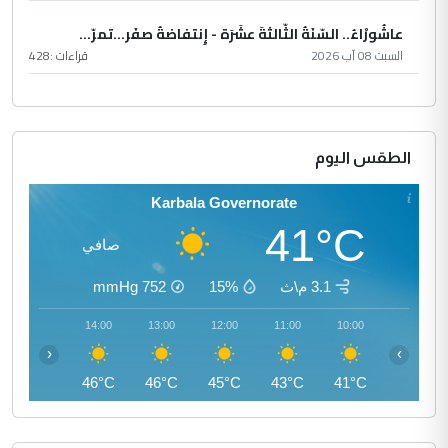
عاشُورْاءُ.. السّنَةُ الثّالثةَ عشَرَة - إِنتفاضةُ صفَر…تمرّ...
السبت 08 آب 2026
قراءات :
428
الطقس اليوم
Karbala Governorate
41°C
صافي
3.1 م\ث
15%
752
mmHg
15:00
14:00
13:00
12:00
11:00
10:00
‹
›
46°C
46°C
46°C
45°C
43°C
41°C