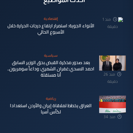
إقتصادية
منذ 1
الأنواء الجوية: استمرار ارتفاع درجات الحرارة خلال
دقيقة
الأسبوع الحالي
سياسية
بعد صدور مذكرة القبض بحق الوزير السابق
احمد الاسدي:غفران الشمري: وداعاً سومريون..
أنا مستقلة
منذ 26
دقيقة
رياضية
العراق يخطط لملاقاة إيران والأردن استعدادا
لكأس آسيا
منذ 34
دقيقة