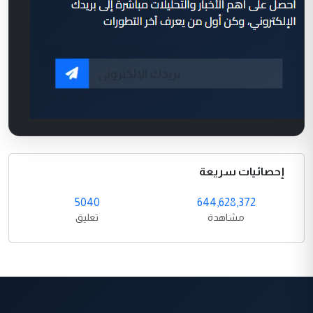
إحصائيات سريعة
5040
644,628,372
مشاهدة
تعليق