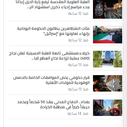
العتبة العلوية المقدسة ترفع راية الحزن إيذاناً
ببدء مراسم إحياء ذكرى استشهاد الر...
السعودية توافق على الاستمرار في
الموضوع :
منذ 12 ساعة
إعطاء 100 منحة دراسية للطلبة العراقيين في
جامعاتها سنويا
مئات المتظاهرين يطالبون الحكومة اليونانية
بإنهاء تعاونها مع "إسرائيل"
منذ 12 ساعة
كربلاء:مستشفى تابعة للعتبة الحسينية تعلن نجاح
(400) عملية لزراعة نخاع العظم للبا...
منذ 13 ساعة
قرار حكومي يخص الموافقات الخاصة بالحصص
الوقودية للمولدات الأهلية
منذ 13 ساعة
بغداد.. الدفاع المدني ينقذ 50 شخصاً ويخمد
حريقاً كبيراً في منطقة الكرادة
منذ 14 ساعة