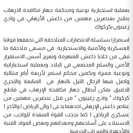
بعملية استخبارية نوعية ومحكمة جهاز مكافحة الارهاب
يطيح بعنصرين مهمين من داعش الأرهابي في وادي
زغيتون بكركوك
استمرارا بسلسلة الانتصارات المتلاحقة التي تحققها قواتنا
العسكرية والأمنية والاستخبارية في مسعى ملاحقة ما
تبقى من خلايا داعش المنهزمة وتعزيز أسس الاستقرار
الأمني والسلم المجتمعي في البلاد وبعملية استخباراتية
ونوعية مميزة وبكمين محكم استمر لأربعة أيام متتالية
واصل فيها الرجال الليل بالنهار في المتابعة والتحري
الدقيق، تمكن أبطال جهاز مكافحة الإرهاب في قاطع
كركوك " وادي زغيتون " من قتل عنصرين مهمين من
عناصر داعش الإرهابي احدهما يدعى ( والي الرياض ) والآخر (
عسكري الرياض ) كما نجحت القوة المنفذة للواجب من
الاستيلاء على أسلحتهم ومعداتهم وبعض المواد الفنية
والأجهزة والمبرزات الجرمية .