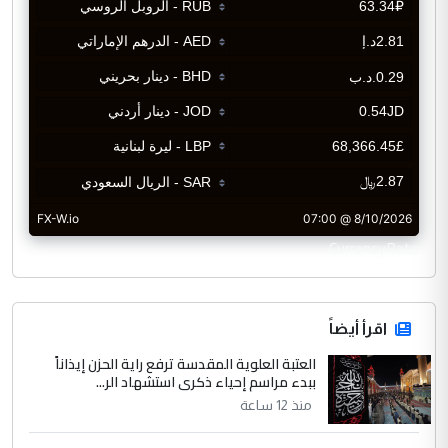
CurrencyRate
اقرأ أيضاً
العتبة العلوية المقدسة ترفع راية الحزن إيذاناً
ببدء مراسم إحياء ذكرى استشهاد الر...
منذ 12 ساعة