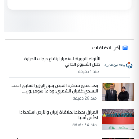
3
صلاح مهدي حسن
التعليق : صلاح مهدي حسن ...
هيئة الحج تصدر قرارا يخص "لم الشمل"
الموضوع :
وتعديل استمارة قرعة الحج
4
آخر الاضافات
hadi
الأنواء الجوية: استمرار ارتفاع درجات الحرارة
التعليق : تحيه اخويه حسينيه اي انسان مهما
خلال الأسبوع الحالي
كان محدود المعرفه بتفاصيل احداث المنطقه
منذ 1 دقيقة
يقول بما لايقبل ...
أردوغان يؤكد ان اتفاقية مكة للدفاع
الموضوع :
بعد صدور مذكرة القبض بحق الوزير السابق احمد
المشترك لا تستهدف أية دولة ومفتوحة لانضمام
الاسدي:غفران الشمري: وداعاً سومريون....
الدول الشقيقة
منذ 26 دقيقة
العراق يخطط لملاقاة إيران والأردن استعدادا
5
يوسف غزوان عصمت
لكأس آسيا
التعليق : بكالوريوس فيزياء طبية متزوج و
منذ 34 دقيقة
زوجتي أيضا بكالوريوس سكني بغداد أرغب في
إكمال دراستي داخل ...