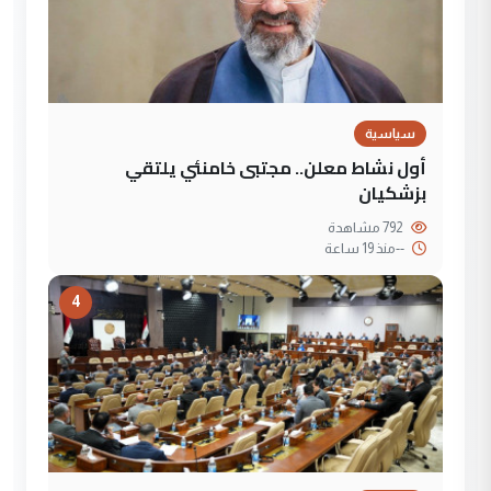
سياسية
أول نشاط معلن.. مجتبى خامنئي يلتقي
بزشكيان
792 مشاهدة
--
منذ 19 ساعة
4