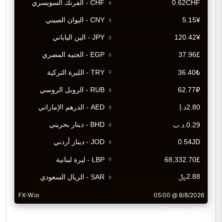
CurrencyRate