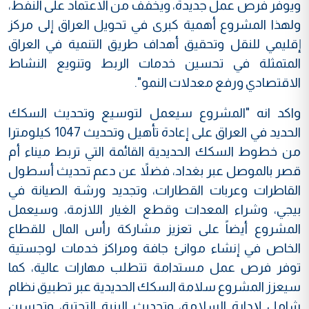
ويوفر فرص عمل جديدة، ويخفف من الاعتماد على النفط،
ولهذا المشروع أهمية كبرى في تحويل العراق إلى مركز
إقليمي للنقل وتحقيق أهداف طريق التنمية في العراق
المتمثلة في تحسين خدمات الربط وتنويع النشاط
الاقتصادي ورفع معدلات النمو".
واكد انه "المشروع سيعمل لتوسيع وتحديث السكك
الحديد في العراق على إعادة تأهيل وتحديث 1047 كيلومترا
من خطوط السكك الحديدية القائمة التي تربط ميناء أم
قصر بالموصل عبر بغداد، فضلاً عن دعم تحديث أسطول
القاطرات وعربات القطارات، وتجديد ورشة الصيانة في
بيجي، وشراء المعدات وقطع الغيار اللازمة، وسيعمل
المشروع أيضاً على تعزيز مشاركة رأس المال للقطاع
الخاص في إنشاء موانئ جافة ومراكز خدمات لوجستية
توفر فرص عمل مستدامة تتطلب مهارات عالية، كما
سيعزز المشروع سلامة السكك الحديدية عبر تطبيق نظام
شامل لإدارة السلامة، وتحديث البنية التحتية، وتحسين