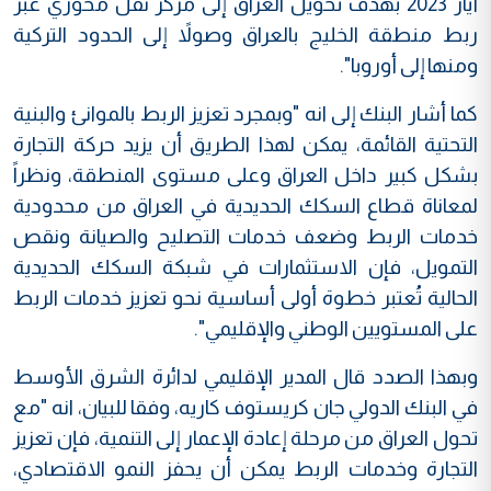
أيار 2023 بهدف تحويل العراق إلى مركز نقل محوري عبر
ربط منطقة الخليج بالعراق وصولاً إلى الحدود التركية
ومنها إلى أوروبا".
كما أشار البنك إلى انه "وبمجرد تعزيز الربط بالموانئ والبنية
التحتية القائمة، يمكن لهذا الطريق أن يزيد حركة التجارة
بشكل كبير داخل العراق وعلى مستوى المنطقة، ونظراً
لمعاناة قطاع السكك الحديدية في العراق من محدودية
خدمات الربط وضعف خدمات التصليح والصيانة ونقص
التمويل، فإن الاستثمارات في شبكة السكك الحديدية
الحالية تُعتبر خطوة أولى أساسية نحو تعزيز خدمات الربط
على المستويين الوطني والإقليمي".
وبهذا الصدد قال المدير الإقليمي لدائرة الشرق الأوسط
في البنك الدولي جان كريستوف كاريه، وفقا للبيان، انه "مع
تحول العراق من مرحلة إعادة الإعمار إلى التنمية، فإن تعزيز
التجارة وخدمات الربط يمكن أن يحفز النمو الاقتصادي،