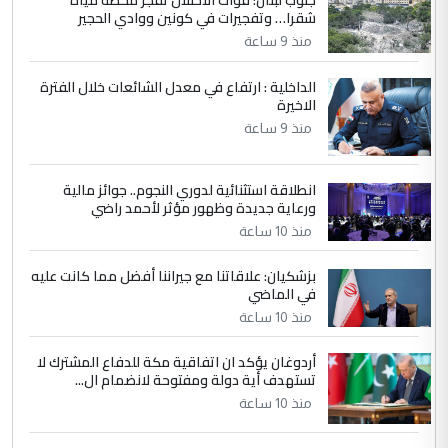
جنوب لبنان: قوات الاحتلال تفجر محطة مياه
شقرا… وتفجيرات في كونين ووادي الحجير
التعليق : واحد من عصابة علي ماما يسقط
منذ 9 ساعة
جنسية الرافد الثالث للعراق ومن اصول عريقة
ابا فرات ...
الداخلية : ارتفاع في معدل الشائعات خلال الفترة
الاخيرة
الجواهري يرد على صدام حسين سل
الموضوع :
مضجعيك يابن الزنا (نص كامل)
منذ 9 ساعة
انطلاقة استثنائية لدوري النجوم.. جوائز مالية
5
سردار
ورعاية جديدة وظهور مؤثر لأحمد راضي
التعليق : واحد من عصابة علي ماما يسقط
منذ 10 ساعة
جنسية الرافد الثالث للعراق ومن اصول عريقة
ابا فرات ...
بزشكيان: علاقاتنا مع جيراننا أفضل مما كانت عليه
في الماضي
الجواهري يرد على صدام حسين سل
الموضوع :
مضجعيك يابن الزنا (نص كامل)
منذ 10 ساعة
أردوغان يؤكد ان اتفاقية مكة للدفاع المشترك لا
تستهدف أية دولة ومفتوحة لانضمام ال...
منذ 10 ساعة