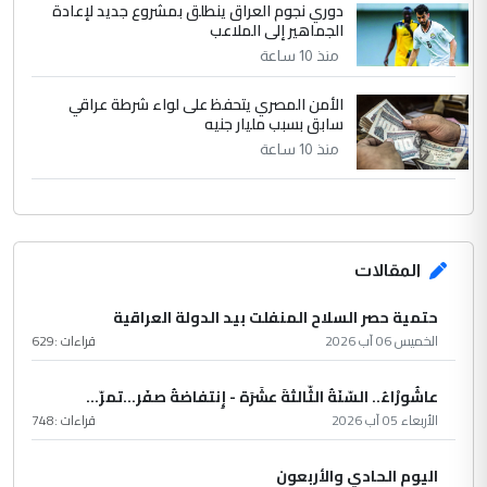
دوري نجوم العراق ينطلق بمشروع جديد لإعادة
الجماهير إلى الملاعب
منذ 10 ساعة
الأمن المصري يتحفظ على لواء شرطة عراقي
سابق بسبب مليار جنيه
منذ 10 ساعة
المقالات
حتمية حصر السلاح المنفلت بيد الدولة العراقية
الخميس 06 آب 2026
قراءات :
629
عاشُورْاءُ.. السّنَةُ الثّالثةَ عشَرَة - إِنتفاضةُ صفَر…تمرّ...
الأربعاء 05 آب 2026
قراءات :
748
اليوم الحادي والأربعون