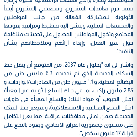
تنفيذ حزم تعاقدات المشروع، وسيعطي المشروع أيضاً
الأولوية للمشاركة الفعالة من جانب المواطنين
والمجتمعات المحلية، وينشئ آلية تخطيط ومراقبة يقودها
المجتمع وتخول المواطنين الحصول على تحديثات منتظمة
حول سير العمل، وإبداء آرائهم وملاحظاتهم بشأن
التنفيذ".
واشار الى انه "بحلول عام 2037، من المتوقع أن ينقل خط
السكك الحديدية الذي تم تجديده 6.3 ملايين طن من
البضائع المحلية، و 1.1 مليون طن من الصادرات/الواردات، و
2.85 مليون راكب، بما في ذلك السلع الأولية غير المعبأة
(مثل الحبوب أو مواد البناء) والسلع المعبأة في حاويات
(مثل السلع الصناعية والاستهلاكية)، وسيعبر خط السكة
الحديدية ضمن ثماني محافظات عراقية، مما يعزز التكامل
على مستوى جمهورية العراق الاتحادي، ويعود بالنفع على
قرابة 17 مليون شخص".