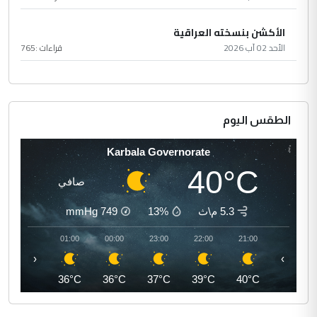
الأكشن بنسخته العراقية
الأحد 02 آب 2026
قراءات :
765
الطقس اليوم
Karbala Governorate
40°C
صافي
5.3 م\ث
13%
749
mmHg
02:00
01:00
00:00
23:00
22:00
21:00
‹
›
35°C
36°C
36°C
37°C
39°C
40°C