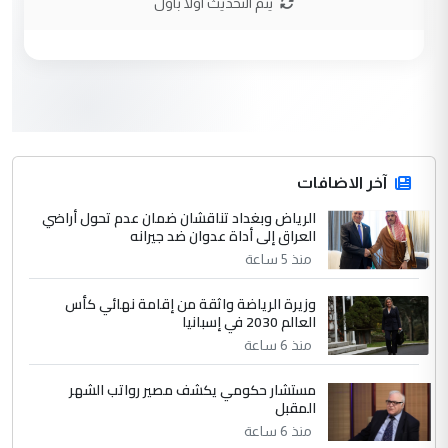
يتم التحديث اولا باول
وزير الصحة يعفي مدير مستشفى الكرخ
الموضوع :
العام في بغداد
3
سردار
التعليق : واحد من عصابة علي ماما يسقط
جنسية الرافد الثالث للعراق ومن اصول عريقة
ابا فرات ...
آخر الاضافات
الجواهري يرد على صدام حسين سل
الرياض وبغداد تناقشان ضمان عدم تحول أراضي
الموضوع :
العراق إلى أداة عدوان ضد جيرانه
مضجعيك يابن الزنا (نص كامل)
منذ 5 ساعة
4
سردار
وزيرة الرياضة واثقة من إقامة نهائي كأس
العالم 2030 في إسبانيا
التعليق : واحد من عصابة علي ماما يسقط
منذ 6 ساعة
جنسية الرافد الثالث للعراق ومن اصول عريقة
ابا فرات ...
مستشار حكومي يكشف مصير رواتب الشهر
الجواهري يرد على صدام حسين سل
الموضوع :
المقبل
مضجعيك يابن الزنا (نص كامل)
منذ 6 ساعة