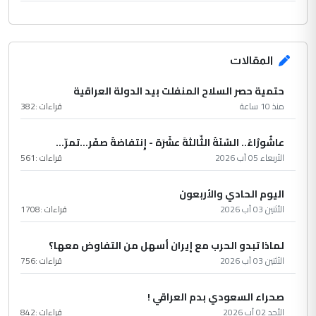
المقالات
حتمية حصر السلاح المنفلت بيد الدولة العراقية
منذ 10 ساعة
قراءات :
382
عاشُورْاءُ.. السّنَةُ الثّالثةَ عشَرَة - إِنتفاضةُ صفَر…تمرّ...
الأربعاء 05 آب 2026
قراءات :
561
اليوم الحادي والأربعون
الأثنين 03 آب 2026
قراءات :
1708
لماذا تبدو الحرب مع إيران أسهل من التفاوض معها؟
الأثنين 03 آب 2026
قراءات :
756
صحراء السعودي بدم العراقي !
الأحد 02 آب 2026
قراءات :
842