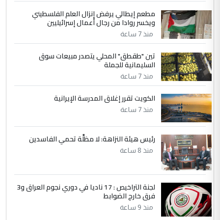
مطعم إيطالي يرفض إنزال العلم الفلسطيني
5
حيدر عاشور
ويخسر روادا من رجال أعمال إسرائيليين
التعليق : تحياتي لك استاذ حامدتركان. كلام
منذ 7 ساعة
دقيق ومسؤول؛ فالاستثمار الحقيقي للإنسان
تين "طقطق" المحلي يتصدر مبيعات سوق
وثروات البلد يعتمد على الكفاءة ...
السليمانية للجملة
بين الإهمال واغتصاب الأرض.. بلاد
الموضوع :
منذ 7 ساعة
الرافدين تعاني الجفاف والتصحر!!
الكويت تقرر إغلاق المدرسة الإيرانية
منذ 7 ساعة
رئيس هيئة النزاهة: لا مظلَّة تحمي الفاسدين
منذ 8 ساعة
لجنة التراخيص : 17 ناديا في دوري نجوم العراق و3
فرق خارج الضوابط
منذ 9 ساعة