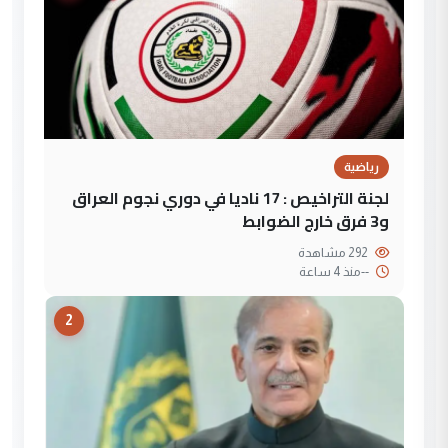
رياضية
لجنة التراخيص : 17 ناديا في دوري نجوم العراق
و3 فرق خارج الضوابط
292 مشاهدة
--
منذ 4 ساعة
2