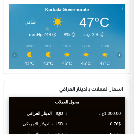
Karbala Governorate
47°C
صافي
3.9 م\ث
8%
749
mmHg
21:00
20:00
19:00
18:00
17:00
16:00
‹
›
40°C
41°C
43°C
45°C
46°C
47°C
اسعار العملات بالدينار العراقي