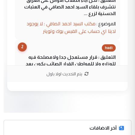
التعليق : نحن اباء الطلاب الأوائل على العراق
نتشرف بلقاء السيد احمد الصافي في العتبات
الحسنية لزرع ...
مكتب السيد احمد الصافي : لا يوجود
الموضوع :
لدينا اي حساب على الفيس بوك وتويتر
2
hadi
التعليق : قرار مستعجل جدا ولامصلحة فيه
للوزاره ولا للمواطن القرار الصائب يكون بعد
الاستماع للمدير ومغرفة ...
يتم التحديث اولا باول
وزير الصحة يعفي مدير مستشفى الكرخ
الموضوع :
العام في بغداد
3
سردار
التعليق : واحد من عصابة علي ماما يسقط
جنسية الرافد الثالث للعراق ومن اصول عريقة
ابا فرات ...
آخر الاضافات