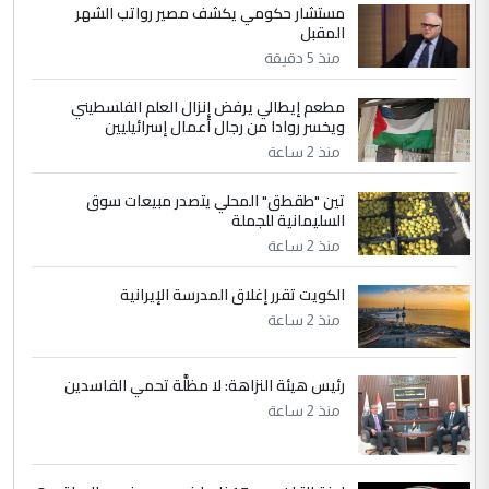
الجواهري يرد على صدام حسين سل
مستشار حكومي يكشف مصير رواتب الشهر
الموضوع :
المقبل
مضجعيك يابن الزنا (نص كامل)
منذ 5 دقيقة
4
سردار
مطعم إيطالي يرفض إنزال العلم الفلسطيني
ويخسر روادا من رجال أعمال إسرائيليين
التعليق : واحد من عصابة علي ماما يسقط
منذ 2 ساعة
جنسية الرافد الثالث للعراق ومن اصول عريقة
ابا فرات ...
تين "طقطق" المحلي يتصدر مبيعات سوق
الجواهري يرد على صدام حسين سل
الموضوع :
السليمانية للجملة
مضجعيك يابن الزنا (نص كامل)
منذ 2 ساعة
الكويت تقرر إغلاق المدرسة الإيرانية
5
حيدر عاشور
منذ 2 ساعة
التعليق : تحياتي لك استاذ حامدتركان. كلام
دقيق ومسؤول؛ فالاستثمار الحقيقي للإنسان
رئيس هيئة النزاهة: لا مظلَّة تحمي الفاسدين
وثروات البلد يعتمد على الكفاءة ...
منذ 2 ساعة
بين الإهمال واغتصاب الأرض.. بلاد
الموضوع :
الرافدين تعاني الجفاف والتصحر!!