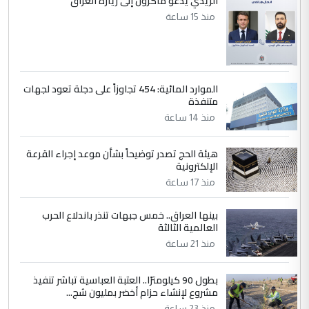
الزيدي يدعو ماكرون إلى زيارة العراق
منذ 15 ساعة
الموارد المائية: 454 تجاوزاً على دجلة تعود لجهات
متنفذة
منذ 14 ساعة
هيئة الحج تصدر توضيحاً بشأن موعد إجراء القرعة
الإلكترونية
منذ 17 ساعة
بينها العراق.. خمس جبهات تنذر باندلاع الحرب
العالمية الثالثة
منذ 21 ساعة
بطول 90 كيلومترًا.. العتبة العباسية تباشر تنفيذ
مشروع لإنشاء حزام أخضر بمليون شج...
منذ 23 ساعة