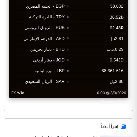
CurrencyRate
اقرأ أيضاً