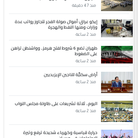
5
عبد الأمير جاسم هليل
منذ 47 دقيقة
التعليق : نحن اباء الطلاب الأوائل على العراق
نتشرف بلقاء السيد احمد الصافي في العتبات
إيكو عراق: أموال صولة الفجر تتجاوز رواتب عدة
وزارات ومنها النفط والهجرة
الحسنية لزرع ...
منذ 2 ساعة
مكتب السيد احمد الصافي : لا يوجود
الموضوع :
لدينا اي حساب على الفيس بوك وتويتر
طهران تضع 6 شروط لفتح هرمز.. وواشنطن تراهن
على الضغوط
منذ 2 ساعة
أراض سكنيَّة للناجين الإيزيديين
منذ 2 ساعة
اليوم.. ثلاثة تشريعات على طاولة مجلس النواب
منذ 2 ساعة
حرارة قياسية وكهرباء شحيحة ترفع وتيرة
الاحتجاجات في ميسان