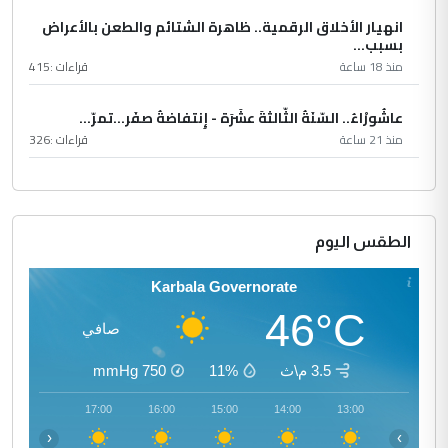
انهيار الأخلاق الرقمية.. ظاهرة الشتائم والطعن بالأعراض
بسبب...
منذ 18 ساعة
قراءات :
415
عاشُورْاءُ.. السّنَةُ الثّالثةَ عشَرَة - إِنتفاضةُ صفَر…تمرّ...
منذ 21 ساعة
قراءات :
326
الطقس اليوم
Karbala Governorate
46°C
صافي
3.5 م\ث
11%
750
mmHg
18:00
17:00
16:00
15:00
14:00
13:00
‹
›