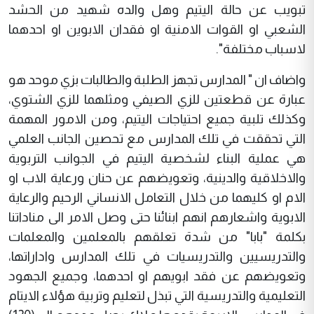
تبويب عن حالة اليتيم وهل والده شهيد من الحشد
الشعبي او القوات الامنية او فقدان الابوين او احدهما
لاسباب مختلفة".
واضاف ان " المدارس تجهز الطلبة والطالبات بزي موحد هو
عبارة عن قطعتين للزي الصيفي ومثلهما للزي الشتوي،
وكذلك تلبية جميع احتياجات اليتيم، ومن الامور المهمة
التي تحققت في تلك المدارس مع تحصين الجانب العلمي
هي عملية البناء لشخصية اليتيم في الجوانب التربوية
والاخلاقية والدينية، وتعويضهم عن حنان ورعاية الاب او
الام او كليهما من خلال التعامل الانساني الرحيم والرعاية
الابوية واشعارهم انهم ابنائنا حتى وصل الامر الى مناداتنا
بكلمة "بابا" من شدة تعلقهم بالمعلمين والمعلمات
والتدريسيين والتدريسيات في تلك المدارس واداراتها،
وتعويضهم عن فقد ابويهم او احدهما، وجميع الجهود
التعليمية والتدريسية التي تبذل لتعليم وتربية هؤلاء الايتام