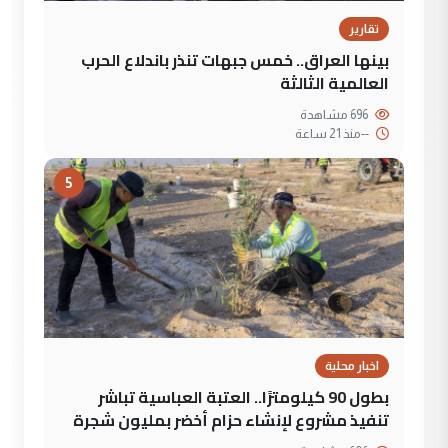
تقارير
بينها العراق.. خمس جبهات تنذر باندلاع الحرب
العالمية الثالثة
696 مشاهدة
--
منذ 21 ساعة
5
اخبار محلية
بطول 90 كيلومترًا.. العتبة العباسية تباشر
تنفيذ مشروع لإنشاء حزام أخضر بمليون شجرة