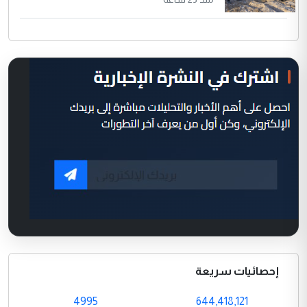
إحصائيات سريعة
4995
644,418,121