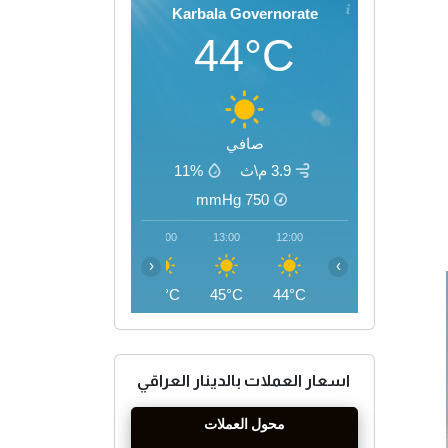
Karbala Governorate
44°C
صافي
3.9 م\ث
11%
mmHg
750
16:00
15:00
14:00
13:00
12:00
‹
›
46°C
46°C
45°C
45°C
44°C
اسعار العملات بالدينار العراقي