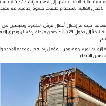
واكد العردواي ، على تنفيذ المشروع بتصاميم فنية عالية الدقة، مشي
أحمال العالية، باستخدام طبقات جلمود إضافية، مع تنفيذ
 النهائية، حيث تم إكمال أعمال فرش الجلمود وطبقتين من 
الخابط، بعد اجتيازها اختبارات الفحوصات المختبرية، لافتاً الى دخول 29 شارعاً ضمن مرحلة الإكساء، وي
الزمنية المرسومة، ومن المؤمل إنجازه في موعده المحدد واف
عية ضمن القضاء.