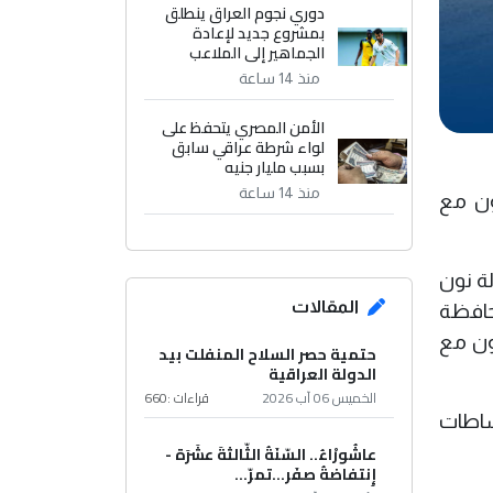
دوري نجوم العراق ينطلق
بمشروع جديد لإعادة
الجماهير إلى الملاعب
منذ 14 ساعة
الأمن المصري يتحفظ على
لواء شرطة عراقي سابق
بسبب مليار جنيه
منذ 14 ساعة
ون مع
ة نون
المقالات
حافظة
ون مع
حتمية حصر السلاح المنفلت بيد
الدولة العراقية
الخميس 06 آب 2026
قراءات :
660
نشاطات
عاشُورْاءُ.. السّنَةُ الثّالثةَ عشَرَة -
إِنتفاضةُ صفَر…تمرّ...