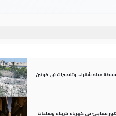
ر محطة مياه شقرا… وتفجيرات في كونين
 تدهور مفاجئ في كهرباء كربلاء وساعات