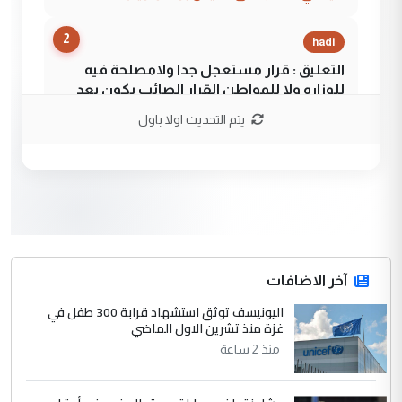
2
hadi
التعليق : قرار مستعجل جدا ولامصلحة فيه
للوزاره ولا للمواطن القرار الصائب يكون بعد
الاستماع للمدير ومغرفة ...
يتم التحديث اولا باول
وزير الصحة يعفي مدير مستشفى الكرخ
الموضوع :
العام في بغداد
3
سردار
التعليق : واحد من عصابة علي ماما يسقط
جنسية الرافد الثالث للعراق ومن اصول عريقة
ابا فرات ...
آخر الاضافات
الجواهري يرد على صدام حسين سل
اليونيسف توثق استشهاد قرابة 300 طفل في
الموضوع :
غزة منذ تشرين الاول الماضي
مضجعيك يابن الزنا (نص كامل)
منذ 2 ساعة
4
سردار