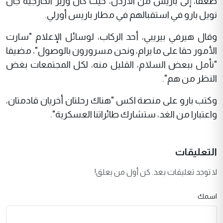
ضعفا، إلى باريس من الأردن، حيث كان وزير الخارجية جان
نويل بارو في استقبالهم في مطار باريس أورلي.
وقال هيرفي بيريبي، أحد الركاب، لوسائل الإعلام "سارت
الأمور حقا على ما يرام، ونحن مسرورون بالوصول"، مضيفا
"نأمل ببعض السلام، القليل منه، لكل المجتمعات بغض
النظر من هم".
وكتب بارو على منصة اكس "هناك رحلتان أخريان قادمتان،
واعتبارا من الغد، ستشارك طائراتنا العسكرية".
التعليقات
لا توجد تعليقات بعد. كن أول من يعلق!
اسمك