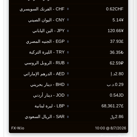
CurrencyRate