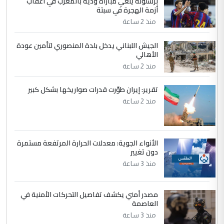
برشلونة يلغي مباراة ودية بالمغرب في أعقاب
التعليق : واحد من عصابة علي ماما يسقط
أزمة الهجرة في سبتة
جنسية الرافد الثالث للعراق ومن اصول عريقة
منذ 2 ساعة
ابا فرات ...
الجواهري يرد على صدام حسين سل
الموضوع :
الجيش اللبناني يدخل بلدة المنصوري لتأمين عودة
مضجعيك يابن الزنا (نص كامل)
الأهالي
منذ 2 ساعة
5
حيدر عاشور
تقرير: إيران طوّرت قدرات صواريخها بشكل كبير
التعليق : تحياتي لك استاذ حامدتركان. كلام
منذ 2 ساعة
دقيق ومسؤول؛ فالاستثمار الحقيقي للإنسان
وثروات البلد يعتمد على الكفاءة ...
بين الإهمال واغتصاب الأرض.. بلاد
الموضوع :
الأنواء الجوية: معدلات الحرارة المرتفعة مستمرة
الرافدين تعاني الجفاف والتصحر!!
دون تغيير
منذ 3 ساعة
مصدر أمني يكشف تفاصيل التحركات الأمنية في
العاصمة
منذ 3 ساعة