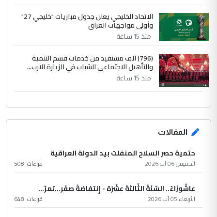
الاتحاد الخليجي يعلن جدول مباريات "خليجي 27"
وأولى مواجهات العراق
منذ 15 ساعة
(796) الف مستفيد من خدمات قسم التنمية
والتأهيل الاجتماعي للشباب في الزيارة الارب...
منذ 15 ساعة
المقالات
حتمية حصر السلاح المنفلت بيد الدولة العراقية
الخميس 06 آب 2026
قراءات :
508
عاشُورْاءُ.. السّنَةُ الثّالثةَ عشَرَة - إِنتفاضةُ صفَر…تمرّ...
الأربعاء 05 آب 2026
قراءات :
648