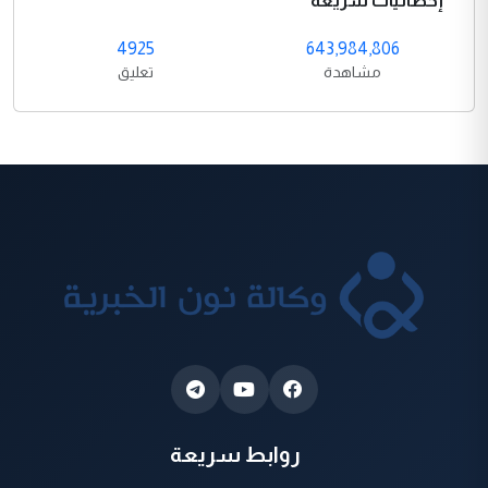
إحصائيات سريعة
4925
643,984,806
مشاهدة
تعليق
روابط سريعة