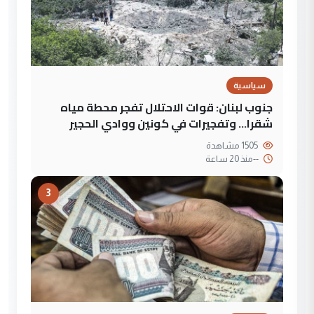
سياسية
جنوب لبنان: قوات الاحتلال تفجر محطة مياه
شقرا… وتفجيرات في كونين ووادي الحجير
1505 مشاهدة
--
منذ 20 ساعة
3