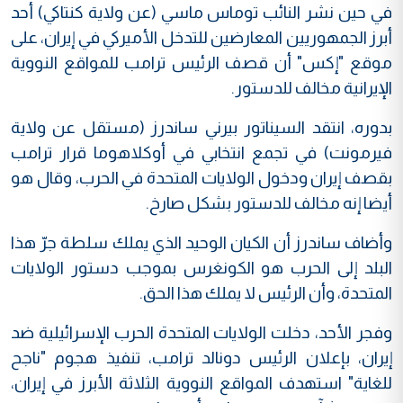
في حين نشر النائب توماس ماسي (عن ولاية كنتاكي) أحد
أبرز الجمهوريين المعارضين للتدخل الأميركي في إيران، على
موقع "إكس" أن قصف الرئيس ترامب للمواقع النووية
الإيرانية مخالف للدستور.
بدوره، انتقد السيناتور بيرني ساندرز (مستقل عن ولاية
فيرمونت) في تجمع انتخابي في أوكلاهوما قرار ترامب
بقصف إيران ودخول الولايات المتحدة في الحرب، وقال هو
أيضا إنه مخالف للدستور بشكل صارخ.
وأضاف ساندرز أن الكيان الوحيد الذي يملك سلطة جرّ هذا
البلد إلى الحرب هو الكونغرس بموجب دستور الولايات
المتحدة، وأن الرئيس لا يملك هذا الحق.
وفجر الأحد، دخلت الولايات المتحدة الحرب الإسرائيلية ضد
إيران، بإعلان الرئيس دونالد ترامب، تنفيذ هجوم "ناجح
للغاية" استهدف المواقع النووية الثلاثة الأبرز في إيران،