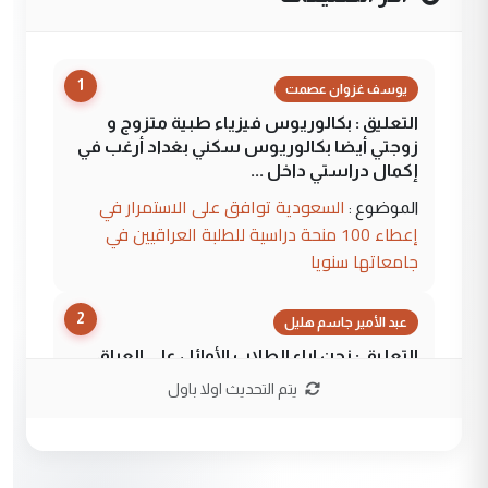
1
يوسف غزوان عصمت
التعليق : بكالوريوس فيزياء طبية متزوج و
زوجتي أيضا بكالوريوس سكني بغداد أرغب في
إكمال دراستي داخل ...
السعودية توافق على الاستمرار في
الموضوع :
إعطاء 100 منحة دراسية للطلبة العراقيين في
جامعاتها سنويا
2
عبد الأمير جاسم هليل
التعليق : نحن اباء الطلاب الأوائل على العراق
نتشرف بلقاء السيد احمد الصافي في العتبات
يتم التحديث اولا باول
الحسنية لزرع ...
مكتب السيد احمد الصافي : لا يوجود
الموضوع :
لدينا اي حساب على الفيس بوك وتويتر