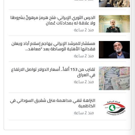
جنسية الرافد الثالث للعراق ومن اصول عريقة
ابا فرات ...
الحرس الثوري الإيراني: فتح هرمز مرهونٌ بشروطنا
الجواهري يرد على صدام حسين سل
ولا علاقة له بمحادثات عُمان
الموضوع :
مضجعيك يابن الزنا (نص كامل)
منذ 2 ساعة
مستشار للمرشد الإيراني يهاجم إسلام آباد ويعلن
فقدانها الأهلية للوساطة بعد "معاهد...
منذ 2 ساعة
تقترب من 153 ألفاً.. أسعار الدولار تواصل الارتفاع
في العراق
منذ 2 ساعة
النزاهة تنفي مداهمة منزل شقيق السوداني في
الكاظمية
منذ 2 ساعة