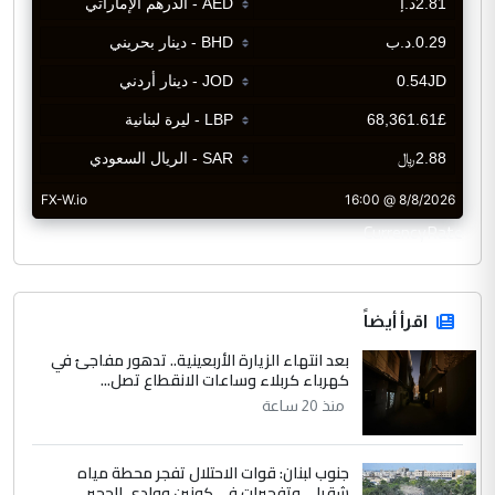
CurrencyRate
اقرأ أيضاً
بعد انتهاء الزيارة الأربعينية.. تدهور مفاجئ في
كهرباء كربلاء وساعات الانقطاع تصل...
منذ 20 ساعة
جنوب لبنان: قوات الاحتلال تفجر محطة مياه
شقرا… وتفجيرات في كونين ووادي الحجير