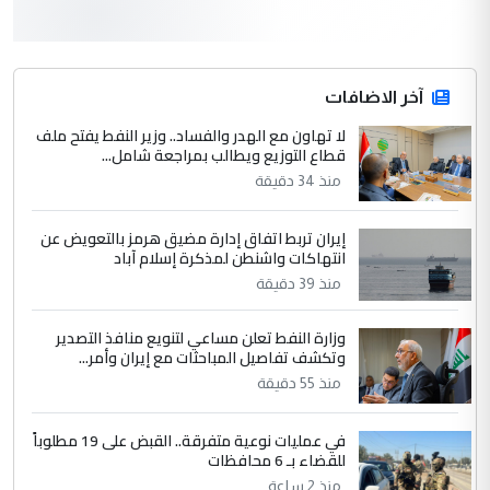
3
hadi
التعليق : قرار مستعجل جدا ولامصلحة فيه
آخر الاضافات
للوزاره ولا للمواطن القرار الصائب يكون بعد
الاستماع للمدير ومغرفة ...
لا تهاون مع الهدر والفساد.. وزير النفط يفتح ملف
قطاع التوزيع ويطالب بمراجعة شامل...
وزير الصحة يعفي مدير مستشفى الكرخ
الموضوع :
العام في بغداد
منذ 34 دقيقة
إيران تربط اتفاق إدارة مضيق هرمز بالتعويض عن
4
سردار
انتهاكات واشنطن لمذكرة إسلام آباد
التعليق : واحد من عصابة علي ماما يسقط
منذ 39 دقيقة
جنسية الرافد الثالث للعراق ومن اصول عريقة
ابا فرات ...
وزارة النفط تعلن مساعي لتنويع منافذ التصدير
وتكشف تفاصيل المباحثات مع إيران وأمر...
الجواهري يرد على صدام حسين سل
الموضوع :
منذ 55 دقيقة
مضجعيك يابن الزنا (نص كامل)
في عمليات نوعية متفرقة.. القبض على 19 مطلوباً
5
سردار
للقضاء بـ 6 محافظات
منذ 2 ساعة
التعليق : واحد من عصابة علي ماما يسقط