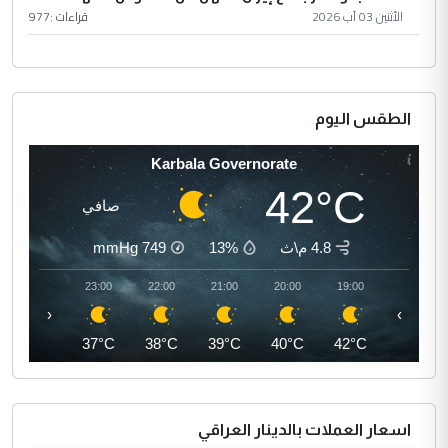
الأثنين 03 آب 2026
قراءات :
977
الطقس اليوم
Karbala Governorate
42°C
صافي
4.8 م\ث
13%
749
mmHg
00:00
23:00
22:00
21:00
20:00
19:00
‹
›
36°C
37°C
38°C
39°C
40°C
42°C
اسعار العملات بالدينار العراقي