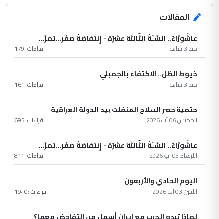
المقالات
عاشُورْاءُ.. السّنَةُ الثّالثةَ عشَرَة - إِنتفاضةُ صفَر…تمرّ...
منذ 3 ساعة
قراءات :
179
خيوط الظل.. الاكتفاء بالجميلي
منذ 3 ساعة
قراءات :
161
حتمية حصر السلاح المنفلت بيد الدولة العراقية
الخميس 06 آب 2026
قراءات :
696
عاشُورْاءُ.. السّنَةُ الثّالثةَ عشَرَة - إِنتفاضةُ صفَر…تمرّ...
الأربعاء 05 آب 2026
قراءات :
811
اليوم الحادي والأربعون
الأثنين 03 آب 2026
قراءات :
1940
لماذا تبدو الحرب مع إيران أسهل من التفاوض معها؟